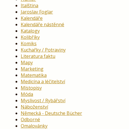
Italština
Jaroslav Foglar
Kalendáře
Kalendáře nástěnné
Katalogy
Kolibříky
Komiks
Kuchařky / Potraviny
Literatura faktu
Mapy
Marketing
Matematika
Medicína a léčitelství
Místopisy
Móda
Myslivost / Rybářství
Náboženství
Německá - Deutsche Bücher
Odborné
Omalovánky