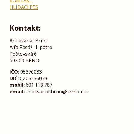
KONTAKT
HLÍDACÍ PES
Kontakt:
Antikvariát Brno
Alfa Pasáž, 1. patro
Poštovská 6
602 00 BRNO
IČO:
05376033
DIČ:
CZ05376033
mobil:
601 118 787
email:
antikvariat.brno@seznam.cz