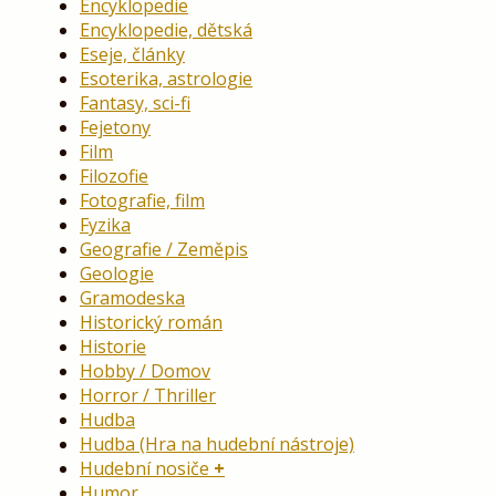
Encyklopedie
Encyklopedie, dětská
Eseje, články
Esoterika, astrologie
Fantasy, sci-fi
Fejetony
Film
Filozofie
Fotografie, film
Fyzika
Geografie / Zeměpis
Geologie
Gramodeska
Historický román
Historie
Hobby / Domov
Horror / Thriller
Hudba
Hudba (Hra na hudební nástroje)
Hudební nosiče
Humor