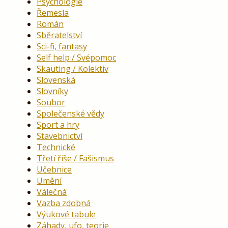
Psychologie
Řemesla
Román
Sběratelství
Sci-fi, fantasy
Self help / Svépomoc
Skauting / Kolektiv
Slovenská
Slovníky
Soubor
Společenské vědy
Sport a hry
Stavebnictví
Technické
Třetí říše / Fašismus
Učebnice
Umění
Válečná
Vazba zdobná
Výukové tabule
Záhady, ufo, teorie