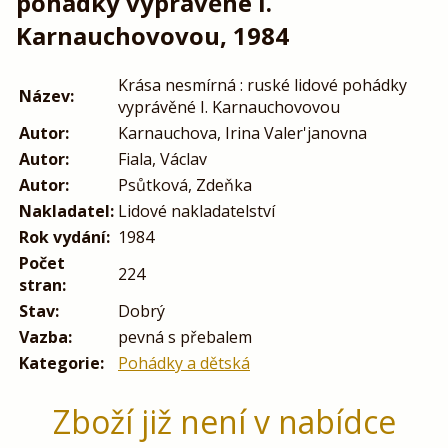
pohádky vyprávěné I.
Karnauchovovou, 1984
Krása nesmírná : ruské lidové pohádky
Název:
vyprávěné I. Karnauchovovou
Autor:
Karnauchova, Irina Valer'janovna
Autor:
Fiala, Václav
Autor:
Psůtková, Zdeňka
Nakladatel:
Lidové nakladatelství
Rok vydání:
1984
Počet
224
stran:
Stav:
Dobrý
Vazba:
pevná s přebalem
Kategorie:
Pohádky a dětská
Zboží již není v nabídce