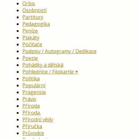
Orbis
Osobnosti
Partitury
Pedagogika
Peníze
Plakáty
Počítače
Podpisy / Autogramy / Dedikace
Poezie
Pohádky a dětská
Pohlednice / Filokartie
Politika
Populární
Pragensie
Právo
Příroda
Příroda,
Přírodní vědy
Příručka
Průvodce