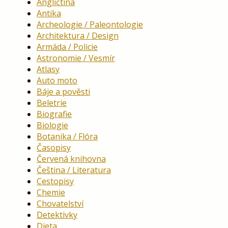
Angličtina
Antika
Archeologie / Paleontologie
Architektura / Design
Armáda / Policie
Astronomie / Vesmír
Atlasy
Auto moto
Báje a pověsti
Beletrie
Biografie
Biologie
Botanika / Flóra
Časopisy
Červená knihovna
Čeština / Literatura
Cestopisy
Chemie
Chovatelství
Detektivky
Dieta