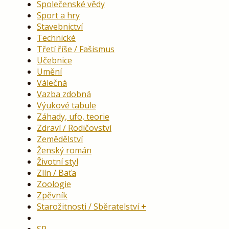
Společenské vědy
Sport a hry
Stavebnictví
Technické
Třetí říše / Fašismus
Učebnice
Umění
Válečná
Vazba zdobná
Výukové tabule
Záhady, ufo, teorie
Zdraví / Rodičovství
Zemědělství
Ženský román
Životní styl
Zlín / Baťa
Zoologie
Zpěvník
Starožitnosti / Sběratelství
SP