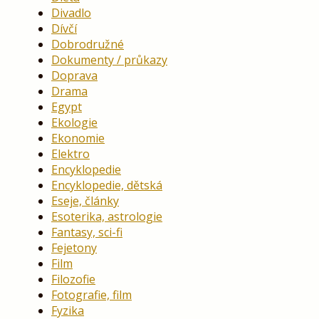
Divadlo
Dívčí
Dobrodružné
Dokumenty / průkazy
Doprava
Drama
Egypt
Ekologie
Ekonomie
Elektro
Encyklopedie
Encyklopedie, dětská
Eseje, články
Esoterika, astrologie
Fantasy, sci-fi
Fejetony
Film
Filozofie
Fotografie, film
Fyzika