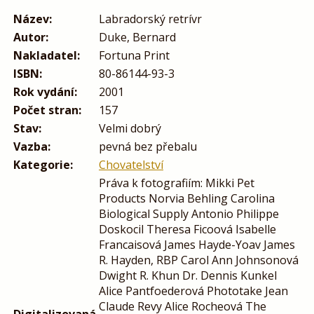
Název:
Labradorský retrívr
Autor:
Duke, Bernard
Nakladatel:
Fortuna Print
ISBN:
80-86144-93-3
Rok vydání:
2001
Počet stran:
157
Stav:
Velmi dobrý
Vazba:
pevná bez přebalu
Kategorie:
Chovatelství
Práva k fotografiím: Mikki Pet
Products Norvia Behling Carolina
Biological Supply Antonio Philippe
Doskocil Theresa Ficoová Isabelle
Francaisová James Hayde-Yoav James
R. Hayden, RBP Carol Ann Johnsonová
Dwight R. Khun Dr. Dennis Kunkel
Alice Pantfoederová Phototake Jean
Claude Revy Alice Rocheová The