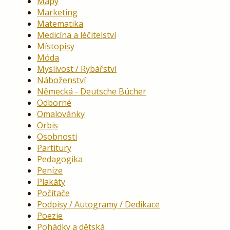
Mapy
Marketing
Matematika
Medicína a léčitelství
Místopisy
Móda
Myslivost / Rybářství
Náboženství
Německá - Deutsche Bücher
Odborné
Omalovánky
Orbis
Osobnosti
Partitury
Pedagogika
Peníze
Plakáty
Počítače
Podpisy / Autogramy / Dedikace
Poezie
Pohádky a dětská