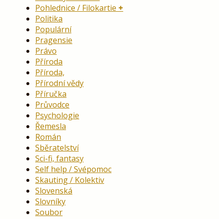
Pohlednice / Filokartie
Politika
Populární
Pragensie
Právo
Příroda
Příroda,
Přírodní vědy
Příručka
Průvodce
Psychologie
Řemesla
Román
Sběratelství
Sci-fi, fantasy
Self help / Svépomoc
Skauting / Kolektiv
Slovenská
Slovníky
Soubor