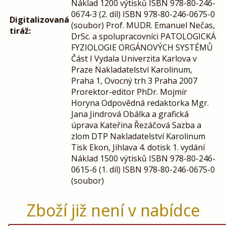
Náklad 1200 výtisků ISBN 978-80-246-
0674-3 (2. díl) ISBN 978-80-246-0675-0
Digitalizovaná
(soubor) Prof. MUDR. Emanuel Nečas,
tiráž:
DrSc. a spolupracovníci PATOLOGICKÁ
FYZIOLOGIE ORGÁNOVÝCH SYSTÉMŮ
Část I Vydala Univerzita Karlova v
Praze Nakladatelství Karolinum,
Praha 1, Ovocný trh 3 Praha 2007
Prorektor-editor PhDr. Mojmír
Horyna Odpovědná redaktorka Mgr.
Jana Jindrová Obálka a grafická
úprava Kateřina Řezáčová Sazba a
zlom DTP Nakladatelství Karolinum
Tisk Ekon, Jihlava 4. dotisk 1. vydání
Náklad 1500 výtisků ISBN 978-80-246-
0615-6 (1. díl) ISBN 978-80-246-0675-0
(soubor)
Zboží již není v nabídce