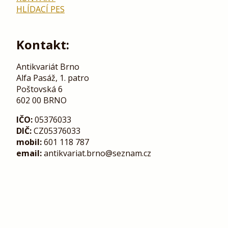
HLÍDACÍ PES
Kontakt:
Antikvariát Brno
Alfa Pasáž, 1. patro
Poštovská 6
602 00 BRNO
IČO:
05376033
DIČ:
CZ05376033
mobil:
601 118 787
email:
antikvariat.brno@seznam.cz