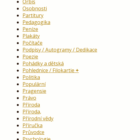
Orbis
Osobnosti
Partitury
Pedagogika
Peníze
Plakáty
Počítače
Podpisy / Autogramy / Dedikace
Poezie
Pohádky a dětská
Pohlednice / Filokartie
Politika
Populární
Pragensie
Právo
Příroda
Příroda,
Přírodní vědy
Příručka
Průvodce
Psychologie