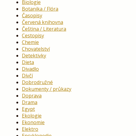
Biologie
Botanika / Flóra
Časopisy
Červená knihovna
Čeština / Literatura
Cestopisy
Chemie
Chovatelství
Detektivky
Dieta
Divadlo
Dívčí
Dobrodružné
Dokumenty / průkazy
Doprava
Drama
Egypt
Ekologie
Ekonomie
Elektro
Encyklopedie