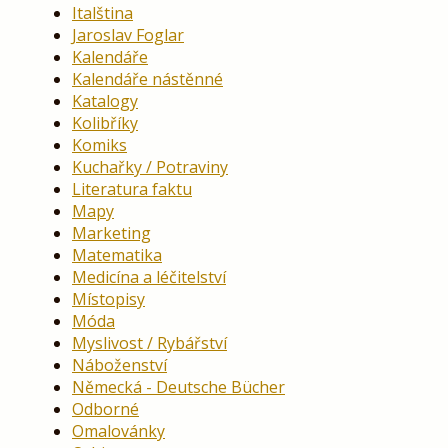
Italština
Jaroslav Foglar
Kalendáře
Kalendáře nástěnné
Katalogy
Kolibříky
Komiks
Kuchařky / Potraviny
Literatura faktu
Mapy
Marketing
Matematika
Medicína a léčitelství
Místopisy
Móda
Myslivost / Rybářství
Náboženství
Německá - Deutsche Bücher
Odborné
Omalovánky