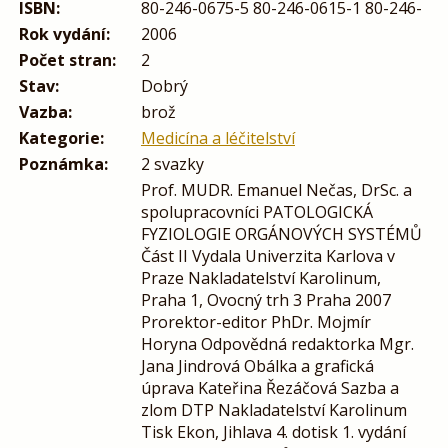
ISBN:
80-246-0675-5 80-246-0615-1 80-246-
Rok vydání:
2006
Počet stran:
2
Stav:
Dobrý
Vazba:
brož
Kategorie:
Medicína a léčitelství
Poznámka:
2 svazky
Prof. MUDR. Emanuel Nečas, DrSc. a
spolupracovníci PATOLOGICKÁ
FYZIOLOGIE ORGÁNOVÝCH SYSTÉMŮ
Část II Vydala Univerzita Karlova v
Praze Nakladatelství Karolinum,
Praha 1, Ovocný trh 3 Praha 2007
Prorektor-editor PhDr. Mojmír
Horyna Odpovědná redaktorka Mgr.
Jana Jindrová Obálka a grafická
úprava Kateřina Řezáčová Sazba a
zlom DTP Nakladatelství Karolinum
Tisk Ekon, Jihlava 4. dotisk 1. vydání