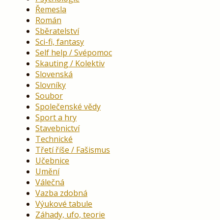
Řemesla
Román
Sběratelství
Sci-fi, fantasy
Self help / Svépomoc
Skauting / Kolektiv
Slovenská
Slovníky
Soubor
Společenské vědy
Sport a hry
Stavebnictví
Technické
Třetí říše / Fašismus
Učebnice
Umění
Válečná
Vazba zdobná
Výukové tabule
Záhady, ufo, teorie