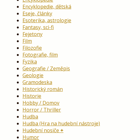
Encyklopedie, dětská
Eseje, články
Esoterika, astrologie
Fantasy, sci-fi
Fejetony
Film
Filozofie
Fotografie, film
Fyzika
Geografie / Zeměpis
Geologie
Gramodeska
Historický román
Historie
Hobby / Domov
Horror / Thriller
Hudba
Hudba (Hra na hudební nástroje)
Hudební nosiče
Humor