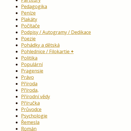
Partitury
Pedagogika
Peníze
Plakáty
Počítače
Podpisy / Autogramy / Dedikace
Poezie
Pohádky a dětská
Pohlednice / Filokartie
Politika
Populární
Pragensie
Právo
Příroda
Příroda,
Přírodní vědy
Příručka
Průvodce
Psychologie
Řemesla
Román