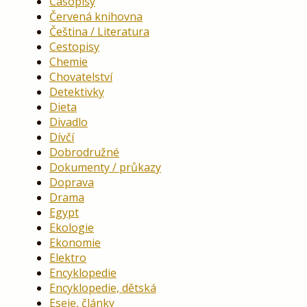
Časopisy
Červená knihovna
Čeština / Literatura
Cestopisy
Chemie
Chovatelství
Detektivky
Dieta
Divadlo
Dívčí
Dobrodružné
Dokumenty / průkazy
Doprava
Drama
Egypt
Ekologie
Ekonomie
Elektro
Encyklopedie
Encyklopedie, dětská
Eseje, články