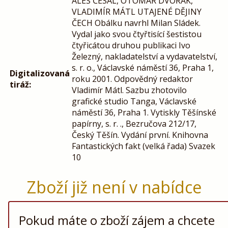
ALEŠ ČESAL, OTOMAR DVOŘÁK,
VLADIMÍR MÁTL UTAJENÉ DĚJINY
ČECH Obálku navrhl Milan Sládek.
Vydal jako svou čtyřtisící šestistou
čtyřicátou druhou publikaci Ivo
Železný, nakladatelství a vydavatelství,
s. r. o., Václavské náměstí 36, Praha 1,
Digitalizovaná
roku 2001. Odpovědný redaktor
tiráž:
Vladimír Mátl. Sazbu zhotovilo
grafické studio Tanga, Václavské
náměstí 36, Praha 1. Vytiskly Těšínské
papírny, s. r. ., Bezručova 212/17,
Český Těšín. Vydání první. Knihovna
Fantastických fakt (velká řada) Svazek
10
Zboží již není v nabídce
Pokud máte o zboží zájem a chcete