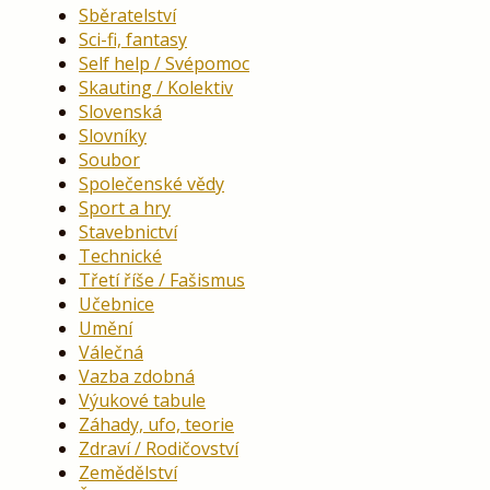
Sběratelství
Sci-fi, fantasy
Self help / Svépomoc
Skauting / Kolektiv
Slovenská
Slovníky
Soubor
Společenské vědy
Sport a hry
Stavebnictví
Technické
Třetí říše / Fašismus
Učebnice
Umění
Válečná
Vazba zdobná
Výukové tabule
Záhady, ufo, teorie
Zdraví / Rodičovství
Zemědělství