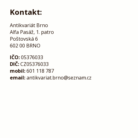
Kontakt:
Antikvariát Brno
Alfa Pasáž, 1. patro
Poštovská 6
602 00 BRNO
IČO:
05376033
DIČ:
CZ05376033
mobil:
601 118 787
email:
antikvariat.brno@seznam.cz