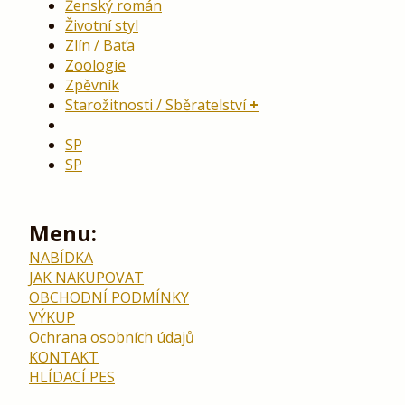
Ženský román
Životní styl
Zlín / Baťa
Zoologie
Zpěvník
Starožitnosti / Sběratelství
SP
SP
Menu:
NABÍDKA
JAK NAKUPOVAT
OBCHODNÍ PODMÍNKY
VÝKUP
Ochrana osobních údajů
KONTAKT
HLÍDACÍ PES