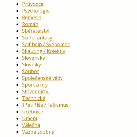
Průvodce
Psychologie
Řemesla
Román
Sběratelství
Sci-fi, fantasy
Self help / Svépomoc
Skauting / Kolektiv
Slovenská
Slovníky
Soubor
Společenské vědy
Sport a hry
Stavebnictví
Technické
Třetí říše / Fašismus
Učebnice
Umění
Válečná
Vazba zdobná