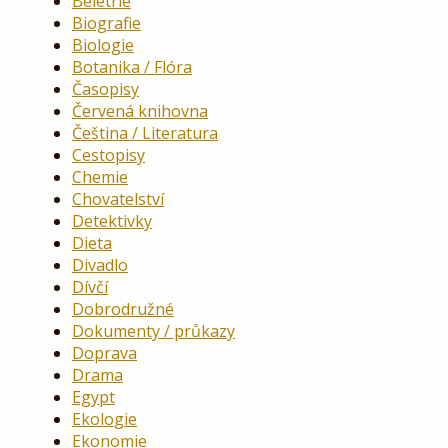
Beletrie
Biografie
Biologie
Botanika / Flóra
Časopisy
Červená knihovna
Čeština / Literatura
Cestopisy
Chemie
Chovatelství
Detektivky
Dieta
Divadlo
Dívčí
Dobrodružné
Dokumenty / průkazy
Doprava
Drama
Egypt
Ekologie
Ekonomie