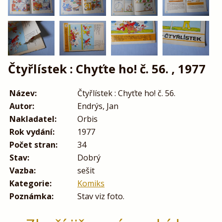
Čtyřlístek : Chyťte ho! č. 56. , 1977
Název:
Čtyřlístek : Chyťte ho! č. 56.
Autor:
Endrýs, Jan
Nakladatel:
Orbis
Rok vydání:
1977
Počet stran:
34
Stav:
Dobrý
Vazba:
sešit
Kategorie:
Komiks
Poznámka:
Stav viz foto.