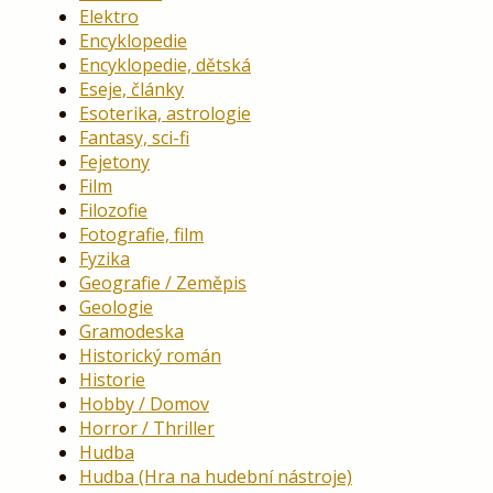
Elektro
Encyklopedie
Encyklopedie, dětská
Eseje, články
Esoterika, astrologie
Fantasy, sci-fi
Fejetony
Film
Filozofie
Fotografie, film
Fyzika
Geografie / Zeměpis
Geologie
Gramodeska
Historický román
Historie
Hobby / Domov
Horror / Thriller
Hudba
Hudba (Hra na hudební nástroje)