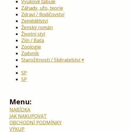
Výukové tabule
Záhady, ufo, teorie
Zdraví / Rodičovství
Zemědělství
Ženský román
Životní styl
Zlín / Baťa
Zoologie
Zpěvník
Starožitnosti / Sběratelství
SP
SP
Menu:
NABÍDKA
JAK NAKUPOVAT
OBCHODNÍ PODMÍNKY
VÝKUP