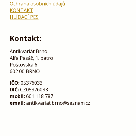
Ochrana osobních údajů
KONTAKT
HLÍDACÍ PES
Kontakt:
Antikvariát Brno
Alfa Pasáž, 1. patro
Poštovská 6
602 00 BRNO
IČO:
05376033
DIČ:
CZ05376033
mobil:
601 118 787
email:
antikvariat.brno@seznam.cz