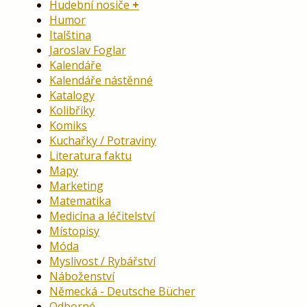
Hudební nosiče
Humor
Italština
Jaroslav Foglar
Kalendáře
Kalendáře nástěnné
Katalogy
Kolibříky
Komiks
Kuchařky / Potraviny
Literatura faktu
Mapy
Marketing
Matematika
Medicína a léčitelství
Místopisy
Móda
Myslivost / Rybářství
Náboženství
Německá - Deutsche Bücher
Odborné