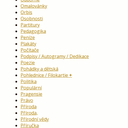
Omalovánky
Orbis
Osobnosti
Partitury
Pedagogika
Peníze
Plakáty
Počítače
Podpisy / Autogramy / Dedikace
Poezie
Pohádky a dětská
Pohlednice / Filokartie
Politika
Populární
Pragensie
Právo
Příroda
Příroda,
Přírodní vědy
Příručka