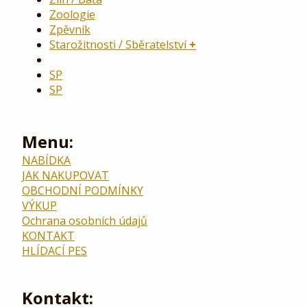
Zoologie
Zpěvník
Starožitnosti / Sběratelství
SP
SP
Menu:
NABÍDKA
JAK NAKUPOVAT
OBCHODNÍ PODMÍNKY
VÝKUP
Ochrana osobních údajů
KONTAKT
HLÍDACÍ PES
Kontakt: