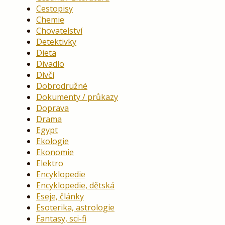
Cestopisy
Chemie
Chovatelství
Detektivky
Dieta
Divadlo
Dívčí
Dobrodružné
Dokumenty / průkazy
Doprava
Drama
Egypt
Ekologie
Ekonomie
Elektro
Encyklopedie
Encyklopedie, dětská
Eseje, články
Esoterika, astrologie
Fantasy, sci-fi