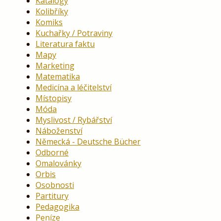
Katalogy
Kolibříky
Komiks
Kuchařky / Potraviny
Literatura faktu
Mapy
Marketing
Matematika
Medicína a léčitelství
Místopisy
Móda
Myslivost / Rybářství
Náboženství
Německá - Deutsche Bücher
Odborné
Omalovánky
Orbis
Osobnosti
Partitury
Pedagogika
Peníze