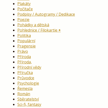
Plakáty
Počítače
Podpisy / Autogramy / Dedikace
Poezie
Pohádky a dětská
Pohlednice / Filokartie
Politika
Populární
Pragensie
Právo
Příroda
Příroda,
Přírodní vědy
Příručka
Průvodce
Psychologie
Řemesla
Román
Sběratelství
Sci-fi, fantasy