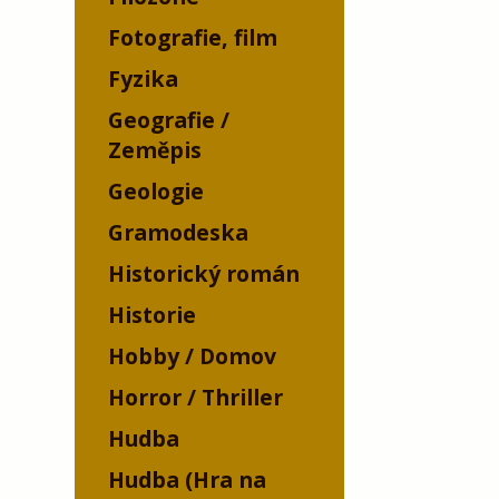
Fotografie, film
Fyzika
Geografie /
Zeměpis
Geologie
Gramodeska
Historický román
Historie
Hobby / Domov
Horror / Thriller
Hudba
Hudba (Hra na