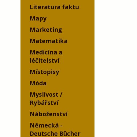
Literatura faktu
Mapy
Marketing
Matematika
Medicína a
léčitelství
Místopisy
Móda
Myslivost /
Rybářství
Náboženství
Německá -
Deutsche Bücher