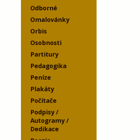
Odborné
Omalovánky
Orbis
Osobnosti
Partitury
Pedagogika
Peníze
Plakáty
Počítače
Podpisy /
Autogramy /
Dedikace