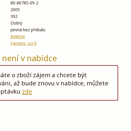
80-86785-09-2
2005
392
Dobrý
pevná bez přebalu
Beletrie
Fantasy, sci-fi
ž není v nabídce
te o zboží zájem a chcete být
áni, až bude znovu v nabídce, můžete
optávku
zde