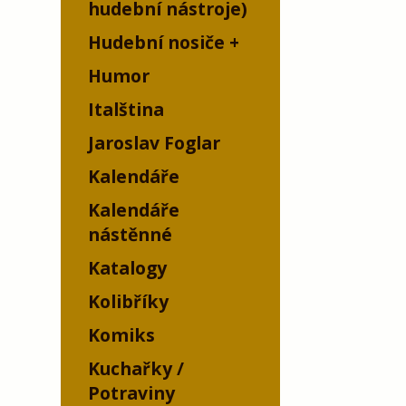
hudební nástroje)
Hudební nosiče
Humor
Italština
Jaroslav Foglar
Kalendáře
Kalendáře
nástěnné
Katalogy
Kolibříky
Komiks
Kuchařky /
Potraviny