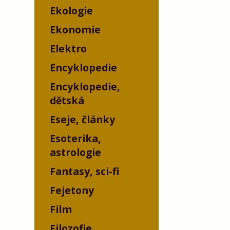
Ekologie
Ekonomie
Elektro
Encyklopedie
Encyklopedie,
dětská
Eseje, články
Esoterika,
astrologie
Fantasy, sci-fi
Fejetony
Film
Filozofie