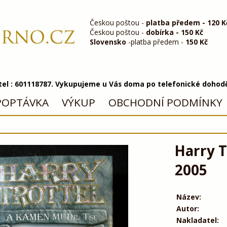
Českou poštou -
platba předem - 120 K
Českou poštou -
dobírka - 150 Kč
Slovensko
-platba předem -
150 Kč
 tel : 601118787. Vykupujeme u Vás doma po telefonické dohod
POPTÁVKA
VÝKUP
OBCHODNÍ PODMÍNKY
Harry T
2005
Název:
Autor:
Nakladatel: