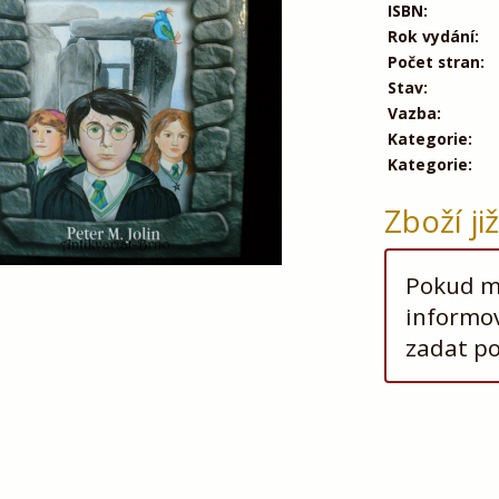
ISBN:
Rok vydání:
Počet stran:
Stav:
Vazba:
Kategorie:
Kategorie:
Zboží ji
Pokud má
informov
zadat p