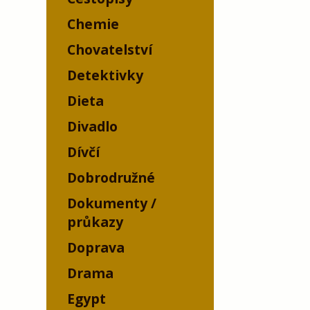
Chemie
Chovatelství
Detektivky
Dieta
Divadlo
Dívčí
Dobrodružné
Dokumenty /
průkazy
Doprava
Drama
Egypt