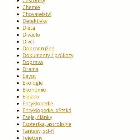
Cestopisy
Chemie
Chovatelství
Detektivky
Dieta
Divadlo
Dívčí
Dobrodružné
Dokumenty / průkazy
Doprava
Drama
Egypt
Ekologie
Ekonomie
Elektro
Encyklopedie
Encyklopedie, dětská
Eseje, články
Esoterika, astrologie
Fantasy, sci-fi
Fejetony