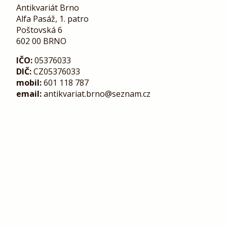
Antikvariát Brno
Alfa Pasáž, 1. patro
Poštovská 6
602 00 BRNO
IČO:
05376033
DIČ:
CZ05376033
mobil:
601 118 787
email:
antikvariat.brno@seznam.cz