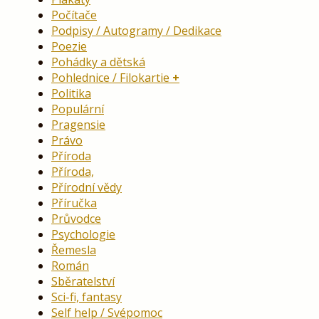
Počítače
Podpisy / Autogramy / Dedikace
Poezie
Pohádky a dětská
Pohlednice / Filokartie
Politika
Populární
Pragensie
Právo
Příroda
Příroda,
Přírodní vědy
Příručka
Průvodce
Psychologie
Řemesla
Román
Sběratelství
Sci-fi, fantasy
Self help / Svépomoc