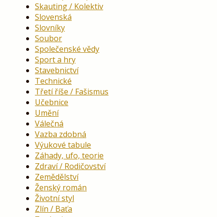
Skauting / Kolektiv
Slovenská
Slovníky
Soubor
Společenské vědy
Sport a hry
Stavebnictví
Technické
Třetí říše / Fašismus
Učebnice
Umění
Válečná
Vazba zdobná
Výukové tabule
Záhady, ufo, teorie
Zdraví / Rodičovství
Zemědělství
Ženský román
Životní styl
Zlín / Baťa