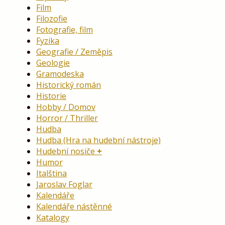
Film
Filozofie
Fotografie, film
Fyzika
Geografie / Zeměpis
Geologie
Gramodeska
Historický román
Historie
Hobby / Domov
Horror / Thriller
Hudba
Hudba (Hra na hudební nástroje)
Hudební nosiče
Humor
Italština
Jaroslav Foglar
Kalendáře
Kalendáře nástěnné
Katalogy