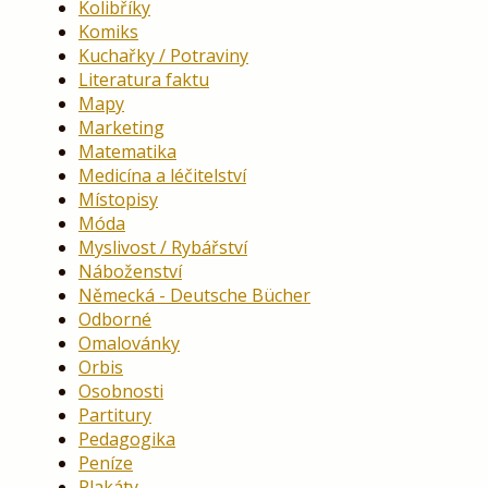
Kolibříky
Komiks
Kuchařky / Potraviny
Literatura faktu
Mapy
Marketing
Matematika
Medicína a léčitelství
Místopisy
Móda
Myslivost / Rybářství
Náboženství
Německá - Deutsche Bücher
Odborné
Omalovánky
Orbis
Osobnosti
Partitury
Pedagogika
Peníze
Plakáty