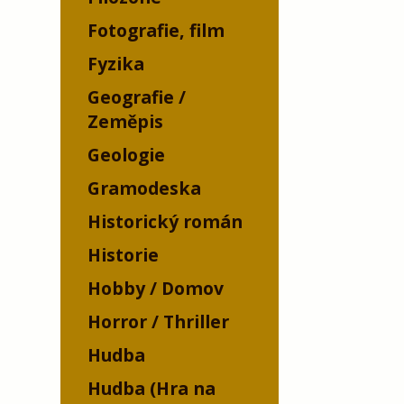
Fotografie, film
Fyzika
Geografie /
Zeměpis
Geologie
Gramodeska
Historický román
Historie
Hobby / Domov
Horror / Thriller
Hudba
Hudba (Hra na