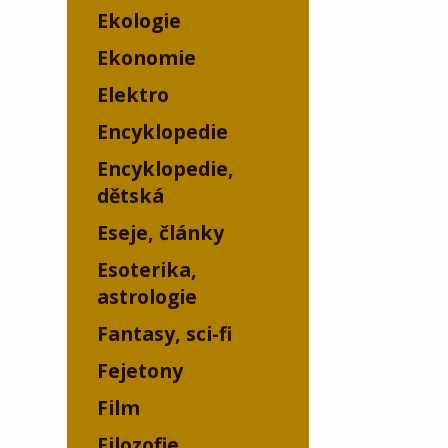
Ekologie
Ekonomie
Elektro
Encyklopedie
Encyklopedie,
dětská
Eseje, články
Esoterika,
astrologie
Fantasy, sci-fi
Fejetony
Film
Filozofie