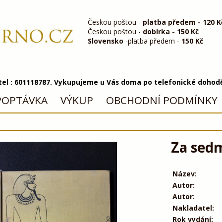
Českou poštou -
platba předem - 120 K
Českou poštou -
dobírka - 150 Kč
Slovensko
-platba předem -
150 Kč
 tel : 601118787. Vykupujeme u Vás doma po telefonické dohod
POPTÁVKA
VÝKUP
OBCHODNÍ PODMÍNKY
Za sedm
Název:
Autor:
Autor:
Nakladatel:
Rok vydání: