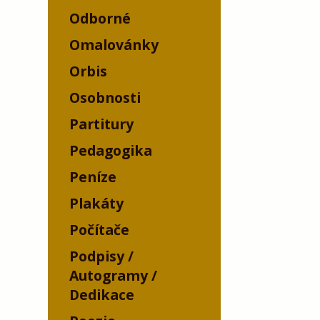
Odborné
Omalovánky
Orbis
Osobnosti
Partitury
Pedagogika
Peníze
Plakáty
Počítače
Podpisy /
Autogramy /
Dedikace