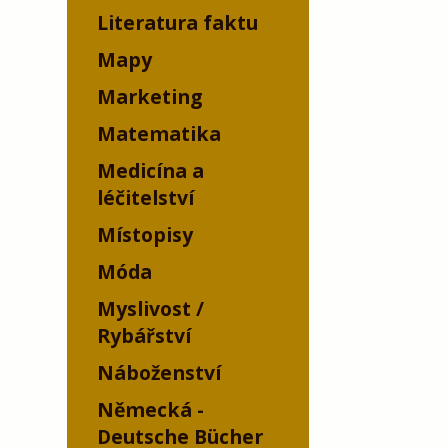
Literatura faktu
Mapy
Marketing
Matematika
Medicína a
léčitelství
Místopisy
Móda
Myslivost /
Rybářství
Náboženství
Německá -
Deutsche Bücher