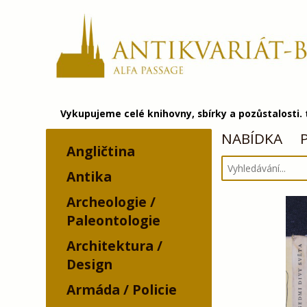
Vykupujeme celé knihovny, sbírky a pozůstalosti.
NABÍDKA
Angličtina
Antika
Archeologie /
Paleontologie
Architektura /
Design
Armáda / Policie