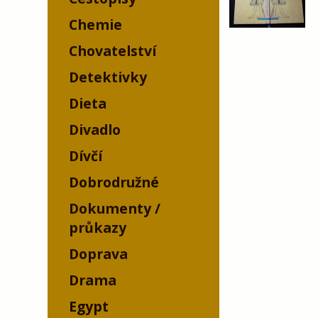
Chemie
Chovatelství
Detektivky
Dieta
Divadlo
Dívčí
Dobrodružné
Dokumenty /
průkazy
Doprava
Drama
Egypt