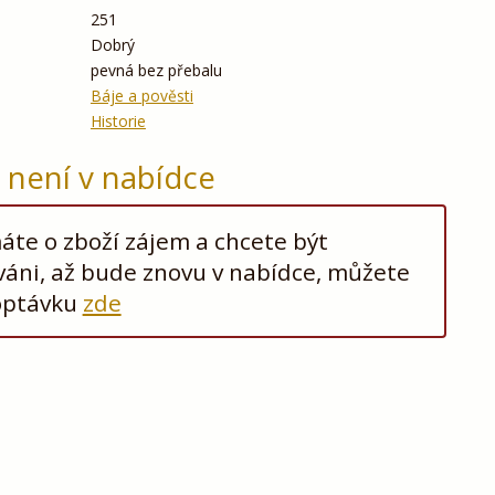
251
Dobrý
pevná bez přebalu
Báje a pověsti
Historie
ž není v nabídce
te o zboží zájem a chcete být
áni, až bude znovu v nabídce, můžete
optávku
zde