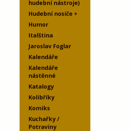
hudební nástroje)
Hudební nosiče
Humor
Italština
Jaroslav Foglar
Kalendáře
Kalendáře
nástěnné
Katalogy
Kolibříky
Komiks
Kuchařky /
Potraviny