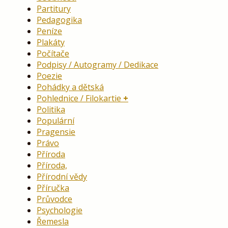
Partitury
Pedagogika
Peníze
Plakáty
Počítače
Podpisy / Autogramy / Dedikace
Poezie
Pohádky a dětská
Pohlednice / Filokartie
Politika
Populární
Pragensie
Právo
Příroda
Příroda,
Přírodní vědy
Příručka
Průvodce
Psychologie
Řemesla