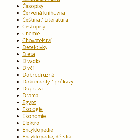
Časopisy
Červená knihovna
Čeština / Literatura
Cestopisy
Chemie
Chovatelství
Detektivky
Dieta
Divadlo
Dívčí
Dobrodružné
Dokumenty / průkazy
Doprava
Drama
Egypt
Ekologie
Ekonomie
Elektro
Encyklopedie
Encyklopedie, dětská