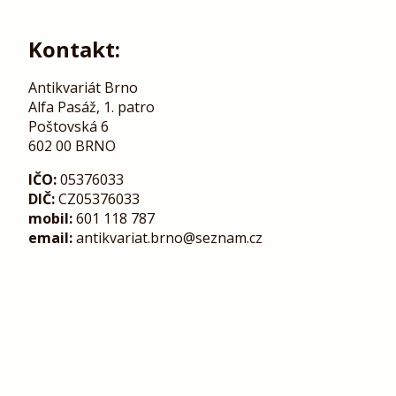
Kontakt:
Antikvariát Brno
Alfa Pasáž, 1. patro
Poštovská 6
602 00 BRNO
IČO:
05376033
DIČ:
CZ05376033
mobil:
601 118 787
email:
antikvariat.brno@seznam.cz