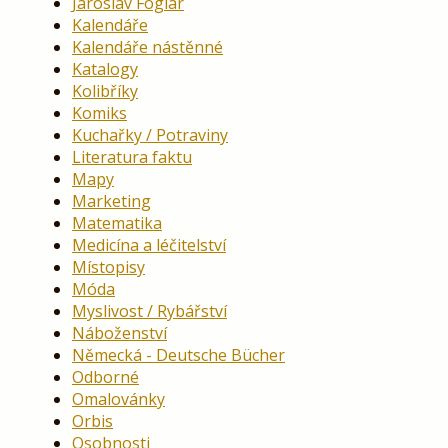
Jaroslav Foglar
Kalendáře
Kalendáře nástěnné
Katalogy
Kolibříky
Komiks
Kuchařky / Potraviny
Literatura faktu
Mapy
Marketing
Matematika
Medicína a léčitelství
Místopisy
Móda
Myslivost / Rybářství
Náboženství
Německá - Deutsche Bücher
Odborné
Omalovánky
Orbis
Osobnosti