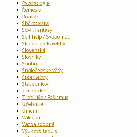
Psychologie
Řemesla
Román
Sběratelství
Sci-fi, fantasy
Self help / Svépomoc
Skauting / Kolektiv
Slovenská
Slovníky
Soubor
Společenské vědy
Sport a hry
Stavebnictví
Technické
Třetí říše / Fašismus
Učebnice
Umění
Válečná
Vazba zdobná
Výukové tabule