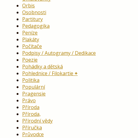
Orbis
Osobnosti
Partitury
Pedagogika
Peníze
Plakáty
Počítače
Podpisy / Autogramy / Dedikace
Poezie
Pohádky a dětská
Pohlednice / Filokartie
Politika
Populární
Pragensie
Právo
Příroda
Příroda,
Přírodní vědy
Příručka
Průvodce