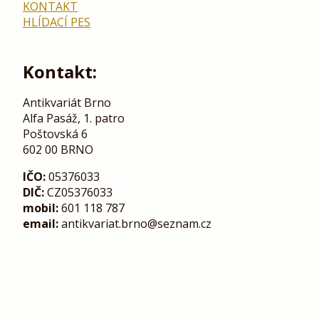
KONTAKT
HLÍDACÍ PES
Kontakt:
Antikvariát Brno
Alfa Pasáž, 1. patro
Poštovská 6
602 00 BRNO
IČO:
05376033
DIČ:
CZ05376033
mobil:
601 118 787
email:
antikvariat.brno@seznam.cz