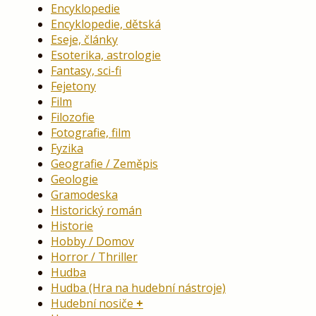
Encyklopedie
Encyklopedie, dětská
Eseje, články
Esoterika, astrologie
Fantasy, sci-fi
Fejetony
Film
Filozofie
Fotografie, film
Fyzika
Geografie / Zeměpis
Geologie
Gramodeska
Historický román
Historie
Hobby / Domov
Horror / Thriller
Hudba
Hudba (Hra na hudební nástroje)
Hudební nosiče