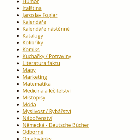
Humor
Italština
Jaroslav Foglar
Kalendáře
Kalendáře nástěnné
Katalogy
Kolibříky
Komiks
Kuchařky / Potraviny
Literatura faktu
Mapy
Marketing
Matematika
Medicína a léčitelství
Místopisy
Móda
Myslivost / Rybářství
Náboženství
Německá - Deutsche Bücher
Odborné
Omalovánky