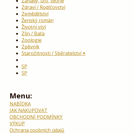
Záhady, ufo, teorie
Zdraví / Rodičovství
Zemědělství
Ženský román
Životní styl
Zlín / Baťa
Zoologie
Zpěvník
Starožitnosti / Sběratelství
SP
SP
Menu:
NABÍDKA
JAK NAKUPOVAT
OBCHODNÍ PODMÍNKY
VÝKUP
Ochrana osobních údajů