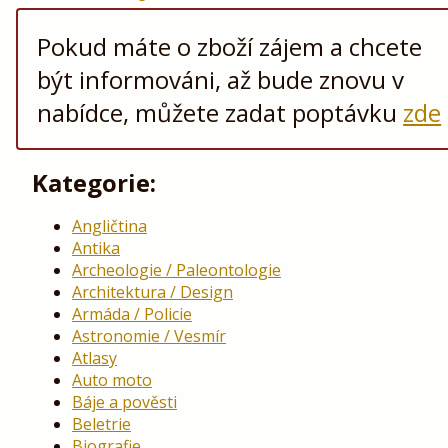
Pokud máte o zboží zájem a chcete
být informováni, až bude znovu v
nabídce, můžete zadat poptávku
zde
Kategorie:
Angličtina
Antika
Archeologie / Paleontologie
Architektura / Design
Armáda / Policie
Astronomie / Vesmír
Atlasy
Auto moto
Báje a pověsti
Beletrie
Biografie