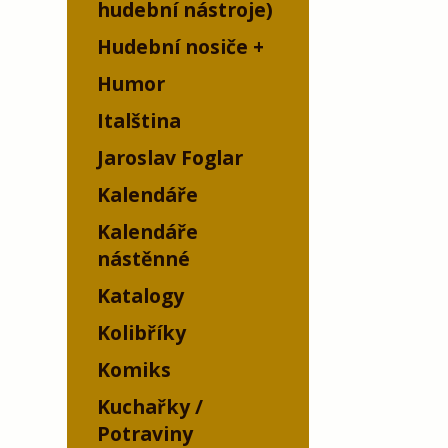
hudební nástroje)
Hudební nosiče
Humor
Italština
Jaroslav Foglar
Kalendáře
Kalendáře
nástěnné
Katalogy
Kolibříky
Komiks
Kuchařky /
Potraviny