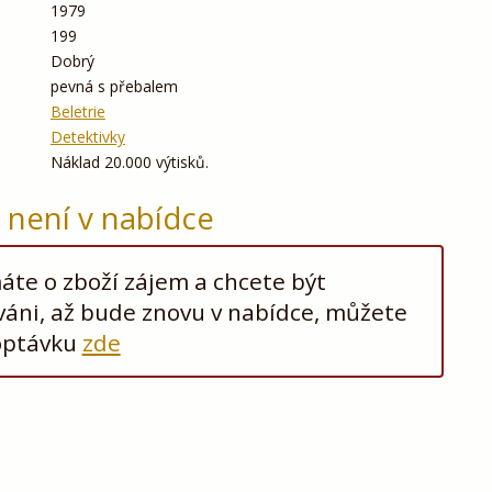
1979
199
Dobrý
pevná s přebalem
Beletrie
Detektivky
Náklad 20.000 výtisků.
ž není v nabídce
te o zboží zájem a chcete být
áni, až bude znovu v nabídce, můžete
optávku
zde