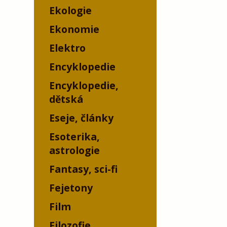
Ekologie
Ekonomie
Elektro
Encyklopedie
Encyklopedie,
dětská
Eseje, články
Esoterika,
astrologie
Fantasy, sci-fi
Fejetony
Film
Filozofie