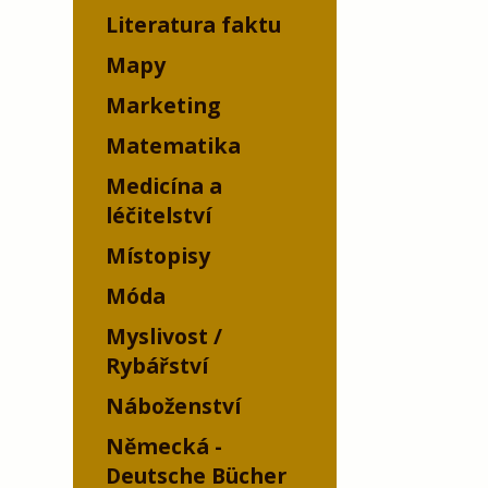
Literatura faktu
Mapy
Marketing
Matematika
Medicína a
léčitelství
Místopisy
Móda
Myslivost /
Rybářství
Náboženství
Německá -
Deutsche Bücher