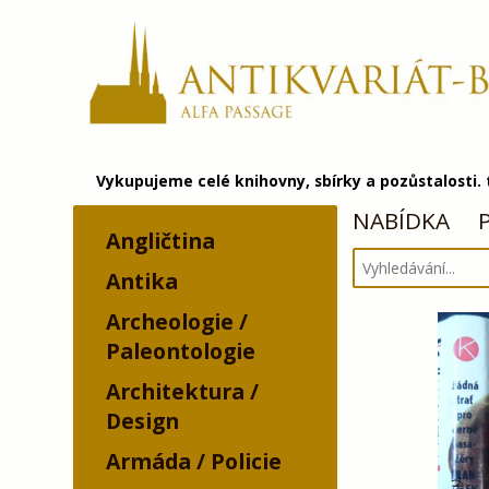
Vykupujeme celé knihovny, sbírky a pozůstalosti.
NABÍDKA
Angličtina
Antika
Archeologie /
Paleontologie
Architektura /
Design
Armáda / Policie