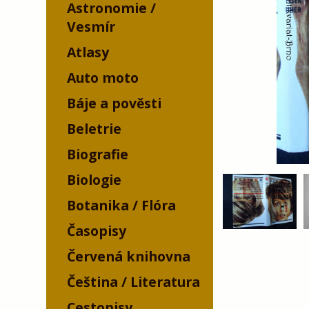
Astronomie /
Vesmír
Atlasy
Auto moto
Báje a pověsti
Beletrie
Biografie
Biologie
Botanika / Flóra
Časopisy
Červená knihovna
Čeština / Literatura
Cestopisy