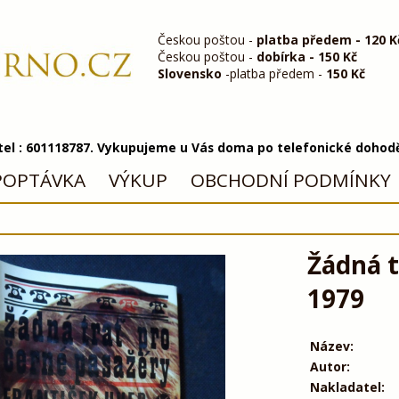
Českou poštou -
platba předem - 120 K
Českou poštou -
dobírka - 150 Kč
Slovensko
-platba předem -
150 Kč
 tel : 601118787. Vykupujeme u Vás doma po telefonické dohod
POPTÁVKA
VÝKUP
OBCHODNÍ PODMÍNKY
Žádná t
1979
Název:
Autor:
Nakladatel: