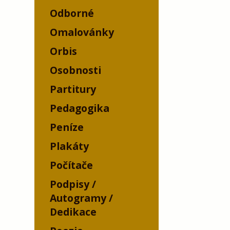
Odborné
Omalovánky
Orbis
Osobnosti
Partitury
Pedagogika
Peníze
Plakáty
Počítače
Podpisy /
Autogramy /
Dedikace