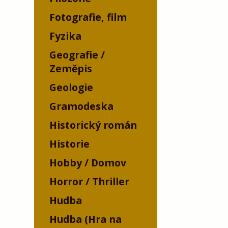
Fotografie, film
Fyzika
Geografie /
Zeměpis
Geologie
Gramodeska
Historický román
Historie
Hobby / Domov
Horror / Thriller
Hudba
Hudba (Hra na