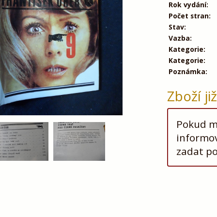
Rok vydání:
Počet stran:
Stav:
Vazba:
Kategorie:
Kategorie:
Poznámka:
Zboží ji
Pokud má
informov
zadat p