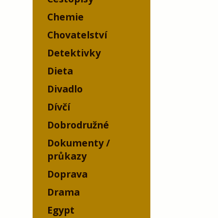
Chemie
Chovatelství
Detektivky
Dieta
Divadlo
Dívčí
Dobrodružné
Dokumenty /
průkazy
Doprava
Drama
Egypt