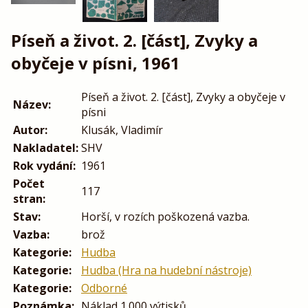
Píseň a život. 2. [část], Zvyky a
obyčeje v písni, 1961
Píseň a život. 2. [část], Zvyky a obyčeje v
Název:
písni
Autor:
Klusák, Vladimír
Nakladatel:
SHV
Rok vydání:
1961
Počet
117
stran:
Stav:
Horší, v rozích poškozená vazba.
Vazba:
brož
Kategorie:
Hudba
Kategorie:
Hudba (Hra na hudební nástroje)
Kategorie:
Odborné
Poznámka:
Náklad 1.000 výtisků.