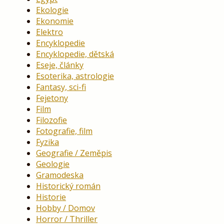
Ekologie
Ekonomie
Elektro
Encyklopedie
Encyklopedie, dětská
Eseje, články
Esoterika, astrologie
Fantasy, sci-fi
Fejetony
Film
Filozofie
Fotografie, film
Fyzika
Geografie / Zeměpis
Geologie
Gramodeska
Historický román
Historie
Hobby / Domov
Horror / Thriller