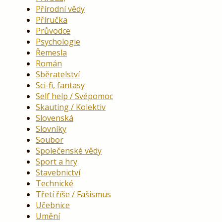
Přírodní vědy
Příručka
Průvodce
Psychologie
Řemesla
Román
Sběratelství
Sci-fi, fantasy
Self help / Svépomoc
Skauting / Kolektiv
Slovenská
Slovníky
Soubor
Společenské vědy
Sport a hry
Stavebnictví
Technické
Třetí říše / Fašismus
Učebnice
Umění