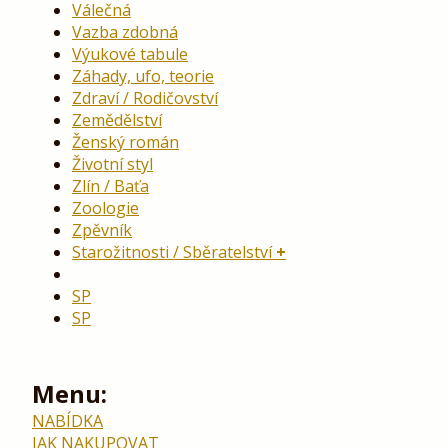
Válečná
Vazba zdobná
Výukové tabule
Záhady, ufo, teorie
Zdraví / Rodičovství
Zemědělství
Ženský román
Životní styl
Zlín / Baťa
Zoologie
Zpěvník
Starožitnosti / Sběratelství
SP
SP
Menu:
NABÍDKA
JAK NAKUPOVAT