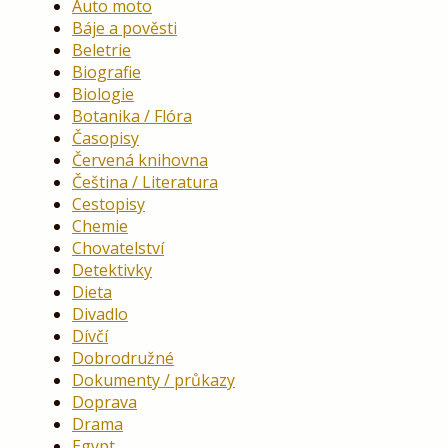
Auto moto
Báje a pověsti
Beletrie
Biografie
Biologie
Botanika / Flóra
Časopisy
Červená knihovna
Čeština / Literatura
Cestopisy
Chemie
Chovatelství
Detektivky
Dieta
Divadlo
Dívčí
Dobrodružné
Dokumenty / průkazy
Doprava
Drama
Egypt