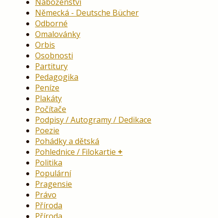
Náboženství
Německá - Deutsche Bücher
Odborné
Omalovánky
Orbis
Osobnosti
Partitury
Pedagogika
Peníze
Plakáty
Počítače
Podpisy / Autogramy / Dedikace
Poezie
Pohádky a dětská
Pohlednice / Filokartie
Politika
Populární
Pragensie
Právo
Příroda
Příroda,