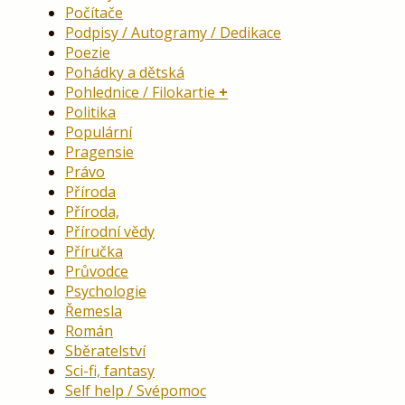
Počítače
Podpisy / Autogramy / Dedikace
Poezie
Pohádky a dětská
Pohlednice / Filokartie
Politika
Populární
Pragensie
Právo
Příroda
Příroda,
Přírodní vědy
Příručka
Průvodce
Psychologie
Řemesla
Román
Sběratelství
Sci-fi, fantasy
Self help / Svépomoc