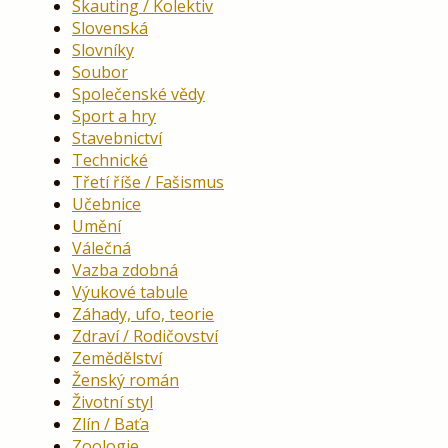
Skauting / Kolektiv
Slovenská
Slovníky
Soubor
Společenské vědy
Sport a hry
Stavebnictví
Technické
Třetí říše / Fašismus
Učebnice
Umění
Válečná
Vazba zdobná
Výukové tabule
Záhady, ufo, teorie
Zdraví / Rodičovství
Zemědělství
Ženský román
Životní styl
Zlín / Baťa
Zoologie