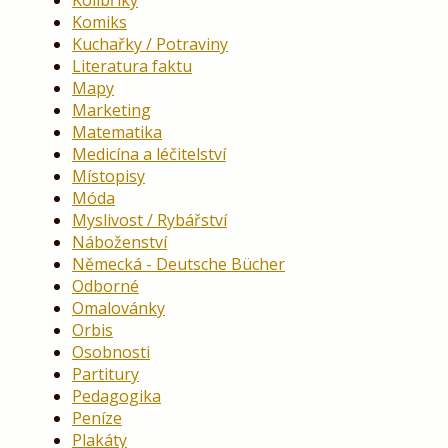
Kolibříky
Komiks
Kuchařky / Potraviny
Literatura faktu
Mapy
Marketing
Matematika
Medicína a léčitelství
Místopisy
Móda
Myslivost / Rybářství
Náboženství
Německá - Deutsche Bücher
Odborné
Omalovánky
Orbis
Osobnosti
Partitury
Pedagogika
Peníze
Plakáty