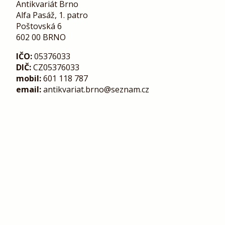
Antikvariát Brno
Alfa Pasáž, 1. patro
Poštovská 6
602 00 BRNO
IČO:
05376033
DIČ:
CZ05376033
mobil:
601 118 787
email:
antikvariat.brno@seznam.cz