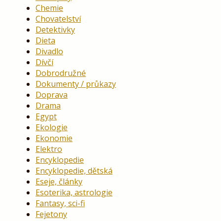
Chemie
Chovatelství
Detektivky
Dieta
Divadlo
Dívčí
Dobrodružné
Dokumenty / průkazy
Doprava
Drama
Egypt
Ekologie
Ekonomie
Elektro
Encyklopedie
Encyklopedie, dětská
Eseje, články
Esoterika, astrologie
Fantasy, sci-fi
Fejetony