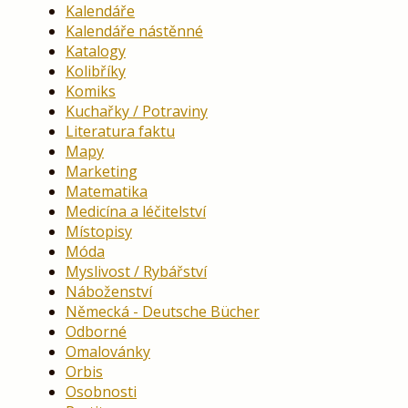
Kalendáře
Kalendáře nástěnné
Katalogy
Kolibříky
Komiks
Kuchařky / Potraviny
Literatura faktu
Mapy
Marketing
Matematika
Medicína a léčitelství
Místopisy
Móda
Myslivost / Rybářství
Náboženství
Německá - Deutsche Bücher
Odborné
Omalovánky
Orbis
Osobnosti