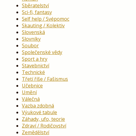
Sběratelství
Sci-fi, fantasy
Self help / Svépomoc
Skauting / Kolektiv
Slovenská
Slovníky
Soubor
Společenské vědy
Sport a hry
Stavebnictví
Technické
Třetí říše / Fašismus
Učebnice
Umění
Válečná
Vazba zdobná
Výukové tabule
Záhady, ufo, teorie
Zdraví / Rodičovství
Zemědělství