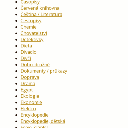
Časopisy
Červená knihovna
Čeština / Literatura
Cestopisy
Chemie
Chovatelství
Detektivky
Dieta
Divadlo
Dívčí
Dobrodružné
Dokumenty / průkazy
Doprava
Drama
Egypt
Ekologie
Ekonomie
Elektro
Encyklopedie
Encyklopedie, dětská
Eseje, články