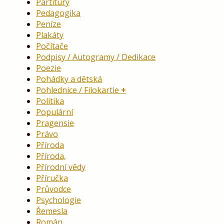
Partitury
Pedagogika
Peníze
Plakáty
Počítače
Podpisy / Autogramy / Dedikace
Poezie
Pohádky a dětská
Pohlednice / Filokartie
Politika
Populární
Pragensie
Právo
Příroda
Příroda,
Přírodní vědy
Příručka
Průvodce
Psychologie
Řemesla
Román