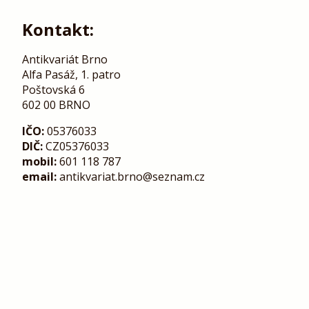
Kontakt:
Antikvariát Brno
Alfa Pasáž, 1. patro
Poštovská 6
602 00 BRNO
IČO:
05376033
DIČ:
CZ05376033
mobil:
601 118 787
email:
antikvariat.brno@seznam.cz