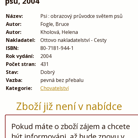
psů, 2004
Název:
Psi : obrazový průvodce světem psů
Autor:
Fogle, Bruce
Autor:
Kholová, Helena
Nakladatel:
Ottovo nakladatelství - Cesty
ISBN:
80-7181-944-1
Rok vydání:
2004
Počet stran:
431
Stav:
Dobrý
Vazba:
pevná bez přebalu
Kategorie:
Chovatelství
Zboží již není v nabídce
Pokud máte o zboží zájem a chcete
být informováni, až bude znovu v