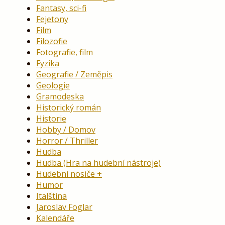
Fantasy, sci-fi
Fejetony
Film
Filozofie
Fotografie, film
Fyzika
Geografie / Zeměpis
Geologie
Gramodeska
Historický román
Historie
Hobby / Domov
Horror / Thriller
Hudba
Hudba (Hra na hudební nástroje)
Hudební nosiče
Humor
Italština
Jaroslav Foglar
Kalendáře