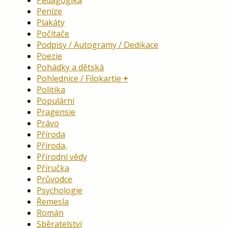
Peníze
Plakáty
Počítače
Podpisy / Autogramy / Dedikace
Poezie
Pohádky a dětská
Pohlednice / Filokartie
Politika
Populární
Pragensie
Právo
Příroda
Příroda,
Přírodní vědy
Příručka
Průvodce
Psychologie
Řemesla
Román
Sběratelství