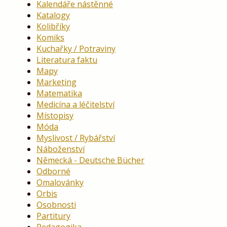
Kalendáře nástěnné
Katalogy
Kolibříky
Komiks
Kuchařky / Potraviny
Literatura faktu
Mapy
Marketing
Matematika
Medicína a léčitelství
Místopisy
Móda
Myslivost / Rybářství
Náboženství
Německá - Deutsche Bücher
Odborné
Omalovánky
Orbis
Osobnosti
Partitury
Pedagogika