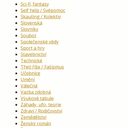
Sci-fi, fantasy
Self help / Svépomoc
Skauting / Kolektiv
Slovenská
Slovníky
Soubor
Společenské vědy
Sport a hry
Stavebnictví
Technické
Třetí říše / Fašismus
Učebnice
Umění
Válečná
Vazba zdobná
Výukové tabule
Záhady, ufo, teorie
Zdraví / Rodičovství
Zemědělství
Ženský román