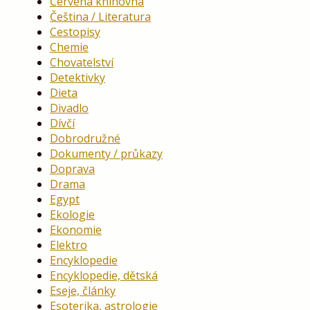
Červená knihovna
Čeština / Literatura
Cestopisy
Chemie
Chovatelství
Detektivky
Dieta
Divadlo
Dívčí
Dobrodružné
Dokumenty / průkazy
Doprava
Drama
Egypt
Ekologie
Ekonomie
Elektro
Encyklopedie
Encyklopedie, dětská
Eseje, články
Esoterika, astrologie