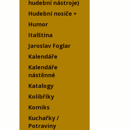
hudební nástroje)
Hudební nosiče
Humor
Italština
Jaroslav Foglar
Kalendáře
Kalendáře
nástěnné
Katalogy
Kolibříky
Komiks
Kuchařky /
Potraviny