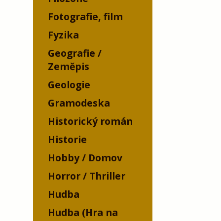
Fotografie, film
Fyzika
Geografie /
Zeměpis
Geologie
Gramodeska
Historický román
Historie
Hobby / Domov
Horror / Thriller
Hudba
Hudba (Hra na