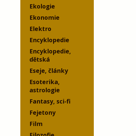
Ekologie
Ekonomie
Elektro
Encyklopedie
Encyklopedie,
dětská
Eseje, články
Esoterika,
astrologie
Fantasy, sci-fi
Fejetony
Film
Filozofie