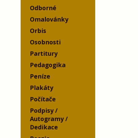
Odborné
Omalovánky
Orbis
Osobnosti
Partitury
Pedagogika
Peníze
Plakáty
Počítače
Podpisy /
Autogramy /
Dedikace