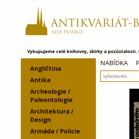
Vykupujeme celé knihovny, sbírky a pozůstalosti.
NABÍDKA
Angličtina
Antika
Archeologie /
Paleontologie
Architektura /
Design
Armáda / Policie