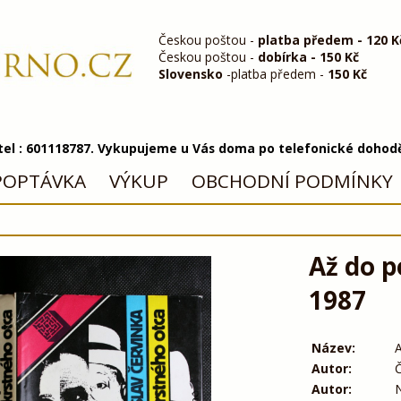
Českou poštou -
platba předem - 120 K
Českou poštou -
dobírka - 150 Kč
Slovensko
-platba předem -
150 Kč
 tel : 601118787. Vykupujeme u Vás doma po telefonické dohod
POPTÁVKA
VÝKUP
OBCHODNÍ PODMÍNKY
Až do p
1987
Název:
A
Autor:
Č
Autor: