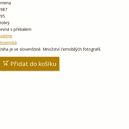
Smena
1987
295
Dobrý
pevná s přebalem
eletrie
Slovenská
niha je ve slovenštině. Množství černobílých fotografií.
Přidat do košíku