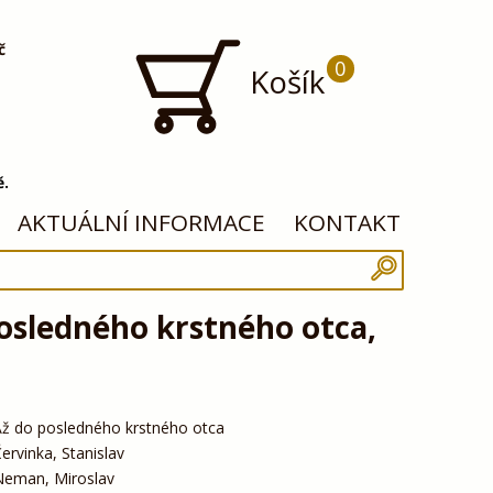
č
0
Košík
ě.
AKTUÁLNÍ INFORMACE
KONTAKT
osledného krstného otca,
ž do posledného krstného otca
ervinka, Stanislav
Neman, Miroslav