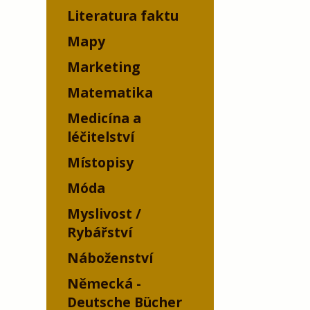
Literatura faktu
Mapy
Marketing
Matematika
Medicína a
léčitelství
Místopisy
Móda
Myslivost /
Rybářství
Náboženství
Německá -
Deutsche Bücher