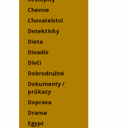
Chemie
Chovatelství
Detektivky
Dieta
Divadlo
Dívčí
Dobrodružné
Dokumenty /
průkazy
Doprava
Drama
Egypt