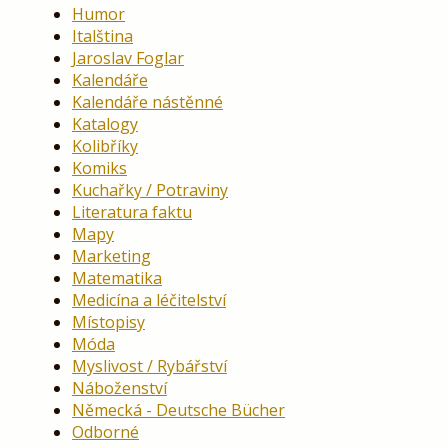
Humor
Italština
Jaroslav Foglar
Kalendáře
Kalendáře nástěnné
Katalogy
Kolibříky
Komiks
Kuchařky / Potraviny
Literatura faktu
Mapy
Marketing
Matematika
Medicína a léčitelství
Místopisy
Móda
Myslivost / Rybářství
Náboženství
Německá - Deutsche Bücher
Odborné