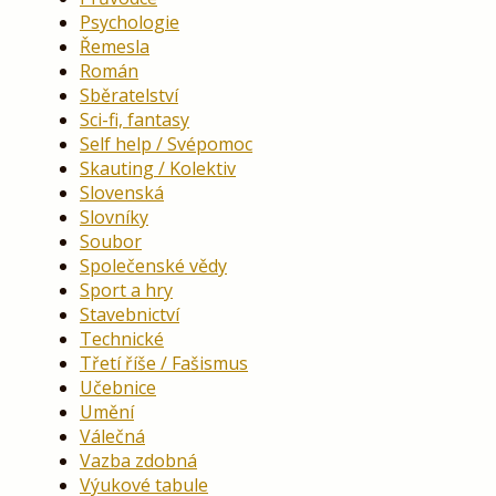
Psychologie
Řemesla
Román
Sběratelství
Sci-fi, fantasy
Self help / Svépomoc
Skauting / Kolektiv
Slovenská
Slovníky
Soubor
Společenské vědy
Sport a hry
Stavebnictví
Technické
Třetí říše / Fašismus
Učebnice
Umění
Válečná
Vazba zdobná
Výukové tabule