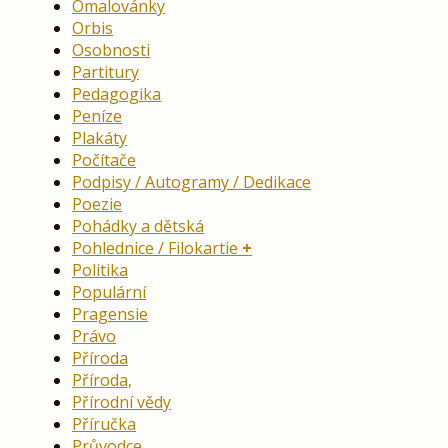
Omalovánky
Orbis
Osobnosti
Partitury
Pedagogika
Peníze
Plakáty
Počítače
Podpisy / Autogramy / Dedikace
Poezie
Pohádky a dětská
Pohlednice / Filokartie
Politika
Populární
Pragensie
Právo
Příroda
Příroda,
Přírodní vědy
Příručka
Průvodce