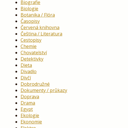
Biografie
Biologie
Botanika / Flóra
Časopisy
Červená knihovna
Čeština / Literatura
Cestopisy
Chemie
Chovatelství
Detektivky
Dieta
Divadlo
Dívčí
Dobrodružné
Dokumenty / průkazy
Doprava
Drama
Egypt
Ekologie
Ekonomie