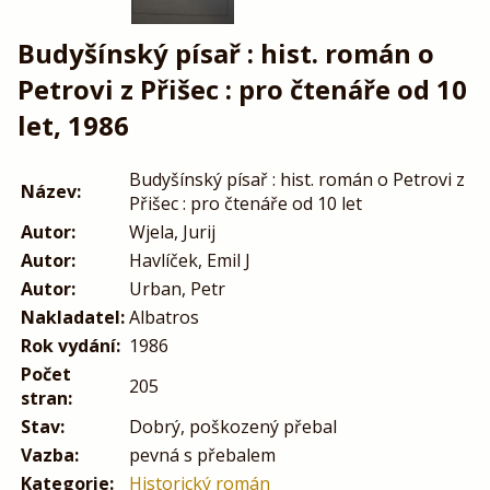
Budyšínský písař : hist. román o
Petrovi z Přišec : pro čtenáře od 10
let, 1986
Budyšínský písař : hist. román o Petrovi z
Název:
Přišec : pro čtenáře od 10 let
Autor:
Wjela, Jurij
Autor:
Havlíček, Emil J
Autor:
Urban, Petr
Nakladatel:
Albatros
Rok vydání:
1986
Počet
205
stran:
Stav:
Dobrý, poškozený přebal
Vazba:
pevná s přebalem
Kategorie:
Historický román