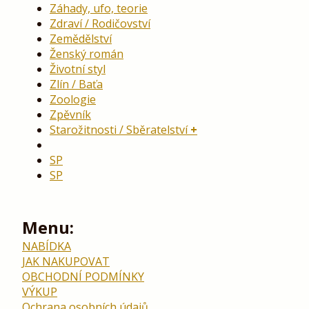
Záhady, ufo, teorie
Zdraví / Rodičovství
Zemědělství
Ženský román
Životní styl
Zlín / Baťa
Zoologie
Zpěvník
Starožitnosti / Sběratelství
SP
SP
Menu:
NABÍDKA
JAK NAKUPOVAT
OBCHODNÍ PODMÍNKY
VÝKUP
Ochrana osobních údajů