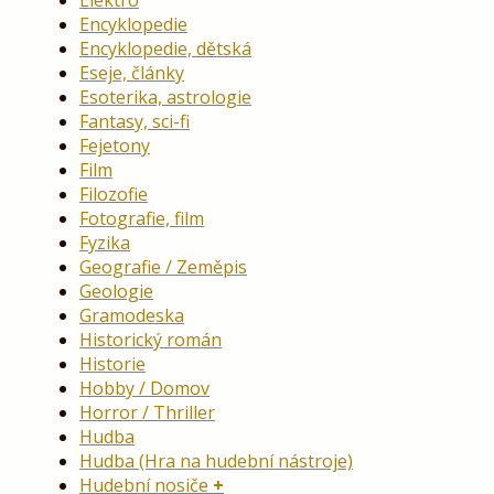
Elektro
Encyklopedie
Encyklopedie, dětská
Eseje, články
Esoterika, astrologie
Fantasy, sci-fi
Fejetony
Film
Filozofie
Fotografie, film
Fyzika
Geografie / Zeměpis
Geologie
Gramodeska
Historický román
Historie
Hobby / Domov
Horror / Thriller
Hudba
Hudba (Hra na hudební nástroje)
Hudební nosiče