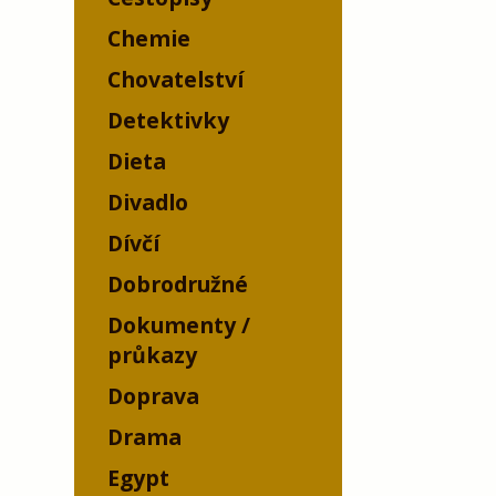
Chemie
Chovatelství
Detektivky
Dieta
Divadlo
Dívčí
Dobrodružné
Dokumenty /
průkazy
Doprava
Drama
Egypt