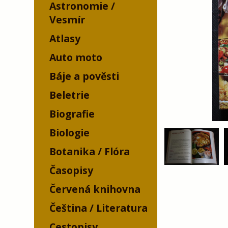
Astronomie /
Vesmír
Atlasy
Auto moto
Báje a pověsti
Beletrie
Biografie
Biologie
Botanika / Flóra
Časopisy
Červená knihovna
Čeština / Literatura
Cestopisy