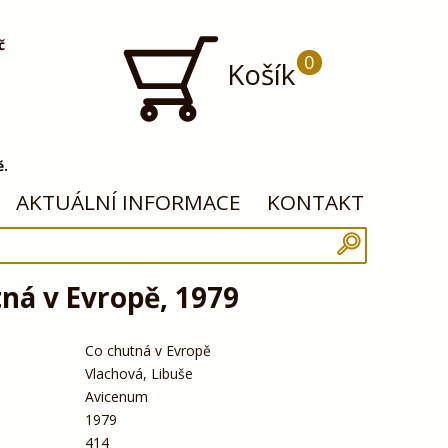
č
0
Košík
ě.
AKTUÁLNÍ INFORMACE
KONTAKT
ná v Evropě, 1979
Co chutná v Evropě
Vlachová, Libuše
Avicenum
1979
414