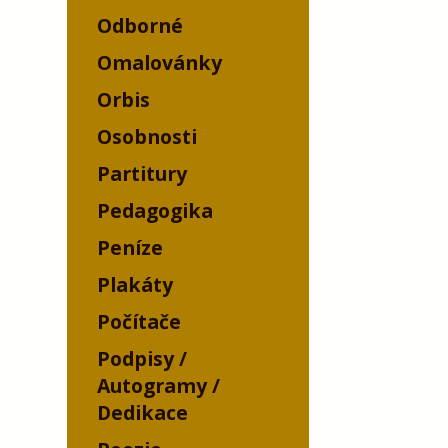
Odborné
Omalovánky
Orbis
Osobnosti
Partitury
Pedagogika
Peníze
Plakáty
Počítače
Podpisy /
Autogramy /
Dedikace