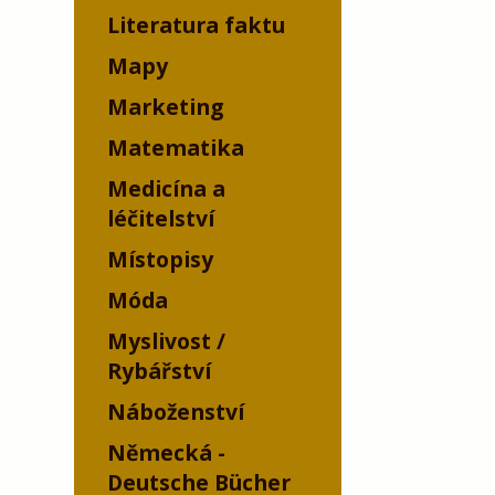
Literatura faktu
Mapy
Marketing
Matematika
Medicína a
léčitelství
Místopisy
Móda
Myslivost /
Rybářství
Náboženství
Německá -
Deutsche Bücher