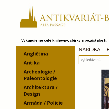
Vykupujeme celé knihovny, sbírky a pozůstalosti.
NABÍDKA
Angličtina
Antika
Archeologie /
Paleontologie
Architektura /
Design
Armáda / Policie