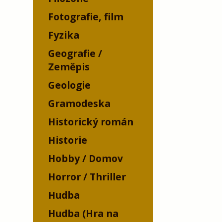
Fotografie, film
Fyzika
Geografie /
Zeměpis
Geologie
Gramodeska
Historický román
Historie
Hobby / Domov
Horror / Thriller
Hudba
Hudba (Hra na