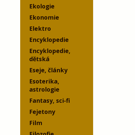
Ekologie
Ekonomie
Elektro
Encyklopedie
Encyklopedie,
dětská
Eseje, články
Esoterika,
astrologie
Fantasy, sci-fi
Fejetony
Film
Filozofie