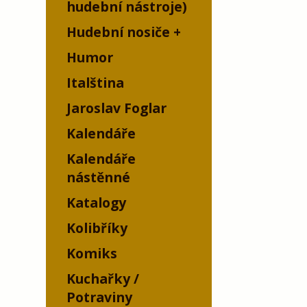
hudební nástroje)
Hudební nosiče
Humor
Italština
Jaroslav Foglar
Kalendáře
Kalendáře
nástěnné
Katalogy
Kolibříky
Komiks
Kuchařky /
Potraviny