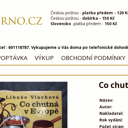
Českou poštou -
platba předem - 120 K
Českou poštou -
dobírka - 150 Kč
Slovensko
-platba předem -
150 Kč
 tel : 601118787. Vykupujeme u Vás doma po telefonické dohod
POPTÁVKA
VÝKUP
OBCHODNÍ PODMÍNKY
Co chut
Název:
Autor:
Nakladatel:
Rok vydání:
Počet stran: