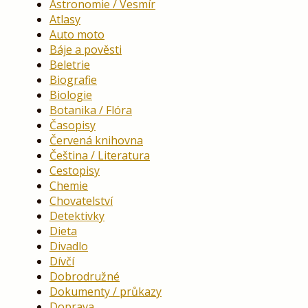
Astronomie / Vesmír
Atlasy
Auto moto
Báje a pověsti
Beletrie
Biografie
Biologie
Botanika / Flóra
Časopisy
Červená knihovna
Čeština / Literatura
Cestopisy
Chemie
Chovatelství
Detektivky
Dieta
Divadlo
Dívčí
Dobrodružné
Dokumenty / průkazy
Doprava