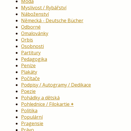
Móda
Myslivost / Rybářství
Náboženství
Německá - Deutsche Bücher
Odborné
Omalovánky
Orbis
Osobnosti
Partitury
Pedagogika
Peníze
Plakáty
Počítače
Podpisy / Autogramy / Dedikace
Poezie
Pohádky a dětská
Pohlednice / Filokartie
Politika
Populární
Pragensie
Právo