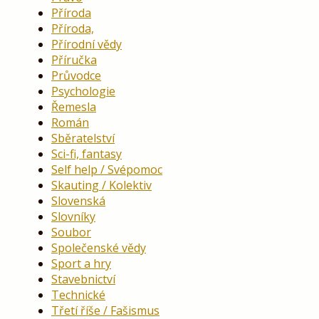
Příroda
Příroda,
Přírodní vědy
Příručka
Průvodce
Psychologie
Řemesla
Román
Sběratelství
Sci-fi, fantasy
Self help / Svépomoc
Skauting / Kolektiv
Slovenská
Slovníky
Soubor
Společenské vědy
Sport a hry
Stavebnictví
Technické
Třetí říše / Fašismus