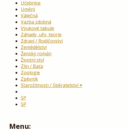
Učebnice
Umění
Válečná
Vazba zdobná
Výukové tabule
Záhady, ufo, teorie
Zdraví / Rodičovství
Zemědělství
Ženský román
Životní styl
Zlín / Baťa
Zoologie
Zpěvník
Starožitnosti / Sběratelství
SP
SP
Menu: