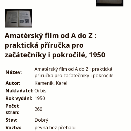
Amatérský film od A do Z :
praktická příručka pro
začátečníky i pokročilé, 1950
Amatérský film od A do Z : praktická
Název:
příručka pro začátečníky i pokročilé
Autor:
Kameník, Karel
Nakladatel:
Orbis
Rok vydání:
1950
Počet
260
stran:
Stav:
Dobrý
Vazba:
pevná bez přebalu