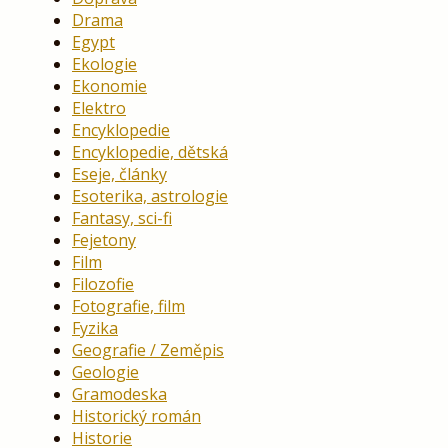
Drama
Egypt
Ekologie
Ekonomie
Elektro
Encyklopedie
Encyklopedie, dětská
Eseje, články
Esoterika, astrologie
Fantasy, sci-fi
Fejetony
Film
Filozofie
Fotografie, film
Fyzika
Geografie / Zeměpis
Geologie
Gramodeska
Historický román
Historie