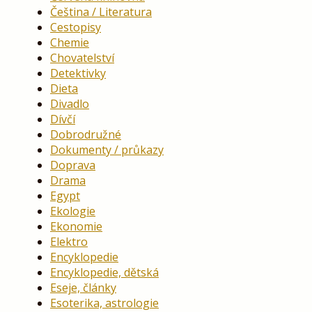
Čeština / Literatura
Cestopisy
Chemie
Chovatelství
Detektivky
Dieta
Divadlo
Dívčí
Dobrodružné
Dokumenty / průkazy
Doprava
Drama
Egypt
Ekologie
Ekonomie
Elektro
Encyklopedie
Encyklopedie, dětská
Eseje, články
Esoterika, astrologie