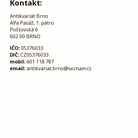
Kontakt:
Antikvariát Brno
Alfa Pasáž, 1. patro
Poštovská 6
602 00 BRNO
IČO:
05376033
DIČ:
CZ05376033
mobil:
601 118 787
email:
antikvariat.brno@seznam.cz