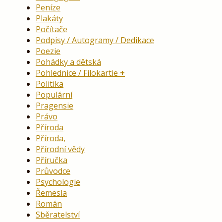
Peníze
Plakáty
Počítače
Podpisy / Autogramy / Dedikace
Poezie
Pohádky a dětská
Pohlednice / Filokartie
Politika
Populární
Pragensie
Právo
Příroda
Příroda,
Přírodní vědy
Příručka
Průvodce
Psychologie
Řemesla
Román
Sběratelství