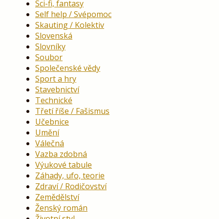
Sci-fi, fantasy
Self help / Svépomoc
Skauting / Kolektiv
Slovenská
Slovníky
Soubor
Společenské vědy
Sport a hry
Stavebnictví
Technické
Třetí říše / Fašismus
Učebnice
Umění
Válečná
Vazba zdobná
Výukové tabule
Záhady, ufo, teorie
Zdraví / Rodičovství
Zemědělství
Ženský román
Životní styl