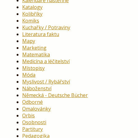
Kalendáře nástěnné
Katalogy
Kolibříky
Komiks
Kuchařky / Potraviny
Literatura faktu
Mapy
Marketing
Matematika
Medicína a léčitelství
Místopisy
Móda
Myslivost / Rybářství
Náboženství
Německá - Deutsche Bücher
Odborné
Omalovánky
Orbis
Osobnosti
Partitury
Pedagogika