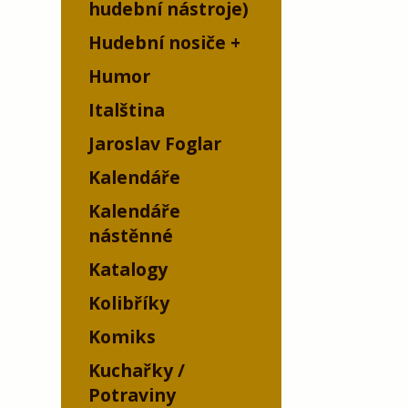
hudební nástroje)
Hudební nosiče
Humor
Italština
Jaroslav Foglar
Kalendáře
Kalendáře
nástěnné
Katalogy
Kolibříky
Komiks
Kuchařky /
Potraviny