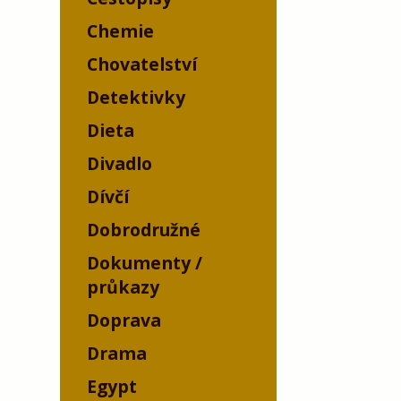
Chemie
Chovatelství
Detektivky
Dieta
Divadlo
Dívčí
Dobrodružné
Dokumenty /
průkazy
Doprava
Drama
Egypt