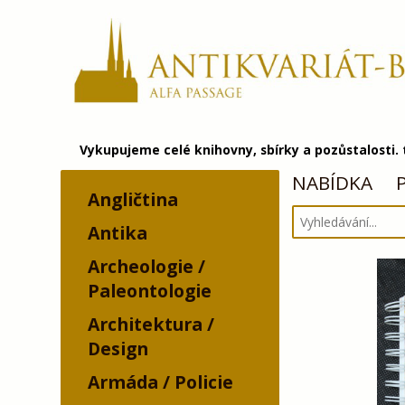
Vykupujeme celé knihovny, sbírky a pozůstalosti.
NABÍDKA
Angličtina
Antika
Archeologie /
Paleontologie
Architektura /
Design
Armáda / Policie