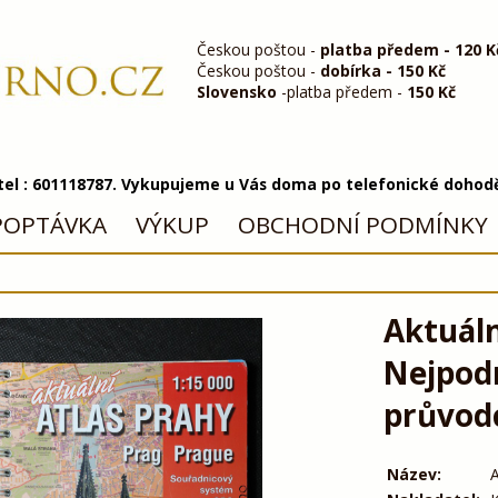
Českou poštou -
platba předem - 120 K
Českou poštou -
dobírka - 150 Kč
Slovensko
-platba předem -
150 Kč
 tel : 601118787. Vykupujeme u Vás doma po telefonické dohod
POPTÁVKA
VÝKUP
OBCHODNÍ PODMÍNKY
Aktuáln
Nejpod
průvodc
Název:
A