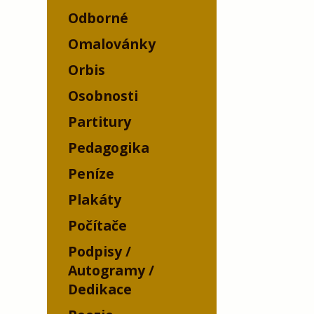
Odborné
Omalovánky
Orbis
Osobnosti
Partitury
Pedagogika
Peníze
Plakáty
Počítače
Podpisy /
Autogramy /
Dedikace