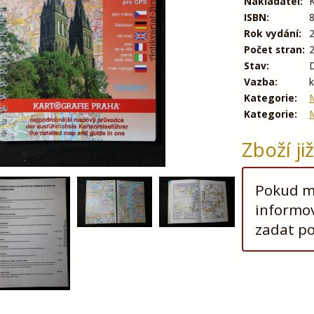
Nakladatel:
K
ISBN:
Rok vydání:
Počet stran:
Stav:
Vazba:
Kategorie:
Kategorie:
M
Zboží ji
Pokud má
informov
zadat p