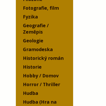
Fotografie, film
Fyzika
Geografie /
Zeměpis
Geologie
Gramodeska
Historický román
Historie
Hobby / Domov
Horror / Thriller
Hudba
Hudba (Hra na