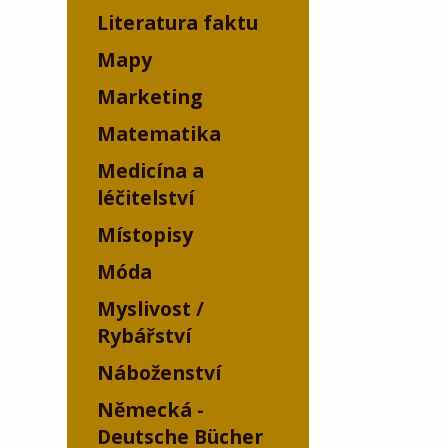
Literatura faktu
Mapy
Marketing
Matematika
Medicína a
léčitelství
Místopisy
Móda
Myslivost /
Rybářství
Náboženství
Německá -
Deutsche Bücher