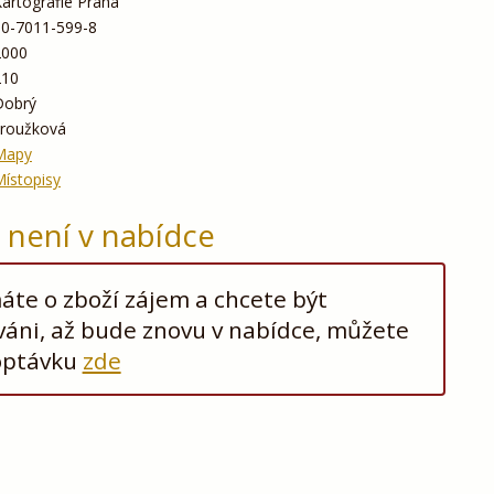
artografie Praha
80-7011-599-8
2000
210
Dobrý
kroužková
Mapy
ístopisy
ž není v nabídce
te o zboží zájem a chcete být
áni, až bude znovu v nabídce, můžete
optávku
zde