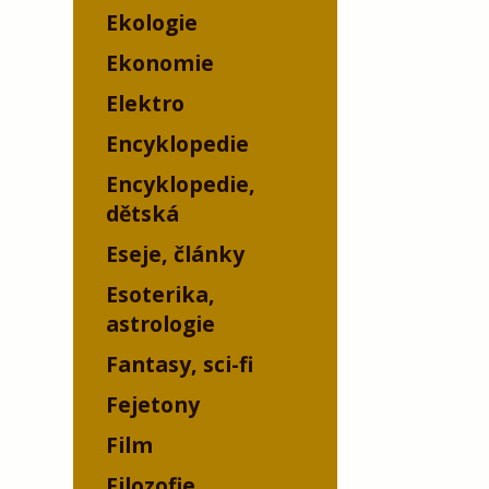
Ekologie
Ekonomie
Elektro
Encyklopedie
Encyklopedie,
dětská
Eseje, články
Esoterika,
astrologie
Fantasy, sci-fi
Fejetony
Film
Filozofie