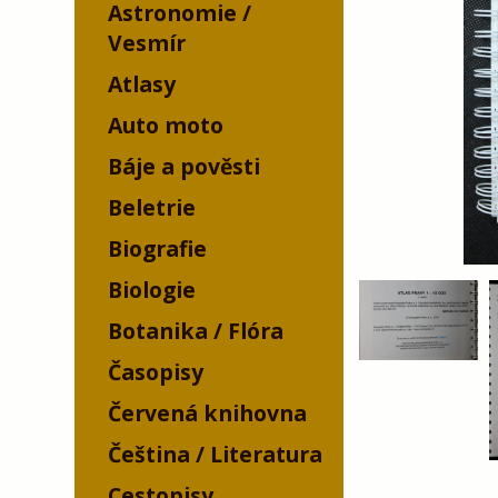
Astronomie /
Vesmír
Atlasy
Auto moto
Báje a pověsti
Beletrie
Biografie
Biologie
Botanika / Flóra
Časopisy
Červená knihovna
Čeština / Literatura
Cestopisy