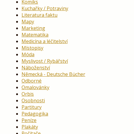
Komiks
Kuchařky / Potraviny
Literatura faktu
Mapy
Marketing
Matematika
Medicína a léčitelství
Místopisy
Móda
Myslivost / Rybářství
Náboženství
Německá - Deutsche Bücher
Odborné
Omalovánky
Orbis
Osobnosti
Partitury
Pedagogika
Peníze
Plakáty
Počítače