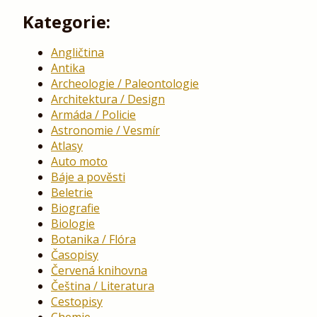
Kategorie:
Angličtina
Antika
Archeologie / Paleontologie
Architektura / Design
Armáda / Policie
Astronomie / Vesmír
Atlasy
Auto moto
Báje a pověsti
Beletrie
Biografie
Biologie
Botanika / Flóra
Časopisy
Červená knihovna
Čeština / Literatura
Cestopisy