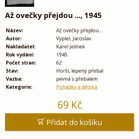
Až ovečky přejdou ..., 1945
Název:
Až ovečky přejdou ...
Autor:
Vyplel, Jaroslav
Nakladatel:
Karel Jelínek
Rok vydání:
1945
Počet stran:
62
Stav:
Horší, lepený přebal
Vazba:
pevná s přebalem
Kategorie:
Pohádky a dětská
69
Kč
Přidat do košíku