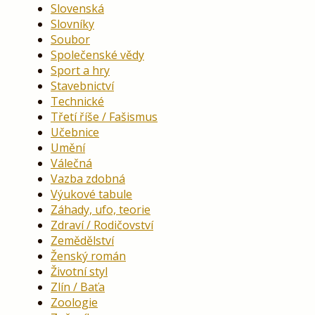
Slovenská
Slovníky
Soubor
Společenské vědy
Sport a hry
Stavebnictví
Technické
Třetí říše / Fašismus
Učebnice
Umění
Válečná
Vazba zdobná
Výukové tabule
Záhady, ufo, teorie
Zdraví / Rodičovství
Zemědělství
Ženský román
Životní styl
Zlín / Baťa
Zoologie