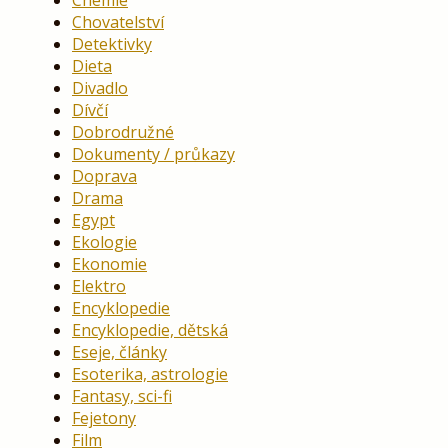
Chemie
Chovatelství
Detektivky
Dieta
Divadlo
Dívčí
Dobrodružné
Dokumenty / průkazy
Doprava
Drama
Egypt
Ekologie
Ekonomie
Elektro
Encyklopedie
Encyklopedie, dětská
Eseje, články
Esoterika, astrologie
Fantasy, sci-fi
Fejetony
Film