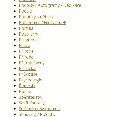
Podpisy / Autogramy / Dedikace
Poezie
Pohádky a dětská
Pohlednice / Filokartie
Politika
Populární
Pragensie
Právo
Příroda
Příroda,
Přírodní vědy
Příručka
Průvodce
Psychologie
Řemesla
Román
Sběratelství
Sci-fi, fantasy
Self help / Svépomoc
Skauting / Kolektiv