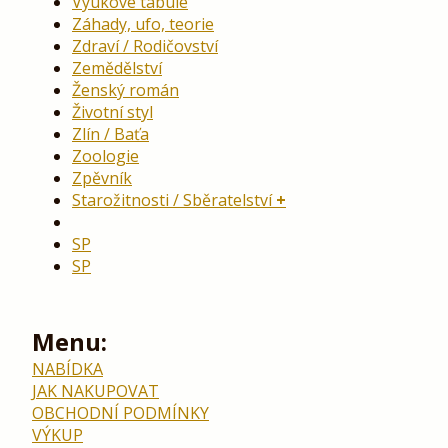
Výukové tabule
Záhady, ufo, teorie
Zdraví / Rodičovství
Zemědělství
Ženský román
Životní styl
Zlín / Baťa
Zoologie
Zpěvník
Starožitnosti / Sběratelství
SP
SP
Menu:
NABÍDKA
JAK NAKUPOVAT
OBCHODNÍ PODMÍNKY
VÝKUP