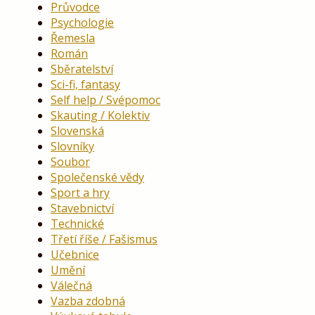
Průvodce
Psychologie
Řemesla
Román
Sběratelství
Sci-fi, fantasy
Self help / Svépomoc
Skauting / Kolektiv
Slovenská
Slovníky
Soubor
Společenské vědy
Sport a hry
Stavebnictví
Technické
Třetí říše / Fašismus
Učebnice
Umění
Válečná
Vazba zdobná