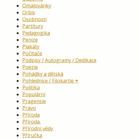
Omalovánky
Orbis
Osobnosti
Partitury
Pedagogika
Peníze
Plakáty
Počítače
Podpisy / Autogramy / Dedikace
Poezie
Pohádky a dětská
Pohlednice / Filokartie
Politika
Populární
Pragensie
Právo
Příroda
Příroda,
Přírodní vědy
Příručka