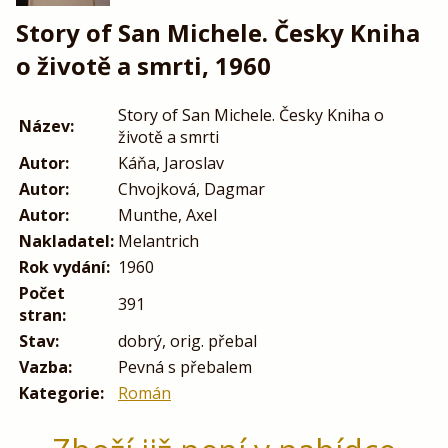
Story of San Michele. Česky Kniha
o životě a smrti, 1960
Story of San Michele. Česky Kniha o
Název:
životě a smrti
Autor:
Káňa, Jaroslav
Autor:
Chvojková, Dagmar
Autor:
Munthe, Axel
Nakladatel:
Melantrich
Rok vydání:
1960
Počet
391
stran:
Stav:
dobrý, orig. přebal
Vazba:
Pevná s přebalem
Kategorie:
Román