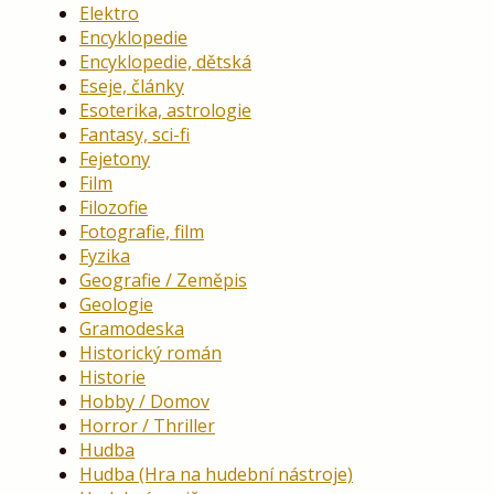
Elektro
Encyklopedie
Encyklopedie, dětská
Eseje, články
Esoterika, astrologie
Fantasy, sci-fi
Fejetony
Film
Filozofie
Fotografie, film
Fyzika
Geografie / Zeměpis
Geologie
Gramodeska
Historický román
Historie
Hobby / Domov
Horror / Thriller
Hudba
Hudba (Hra na hudební nástroje)