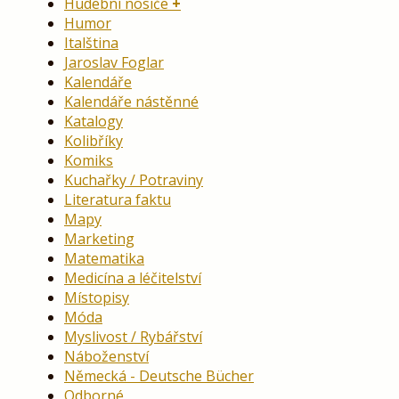
Hudební nosiče
Humor
Italština
Jaroslav Foglar
Kalendáře
Kalendáře nástěnné
Katalogy
Kolibříky
Komiks
Kuchařky / Potraviny
Literatura faktu
Mapy
Marketing
Matematika
Medicína a léčitelství
Místopisy
Móda
Myslivost / Rybářství
Náboženství
Německá - Deutsche Bücher
Odborné