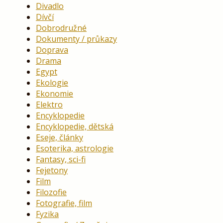
Divadlo
Dívčí
Dobrodružné
Dokumenty / průkazy
Doprava
Drama
Egypt
Ekologie
Ekonomie
Elektro
Encyklopedie
Encyklopedie, dětská
Eseje, články
Esoterika, astrologie
Fantasy, sci-fi
Fejetony
Film
Filozofie
Fotografie, film
Fyzika