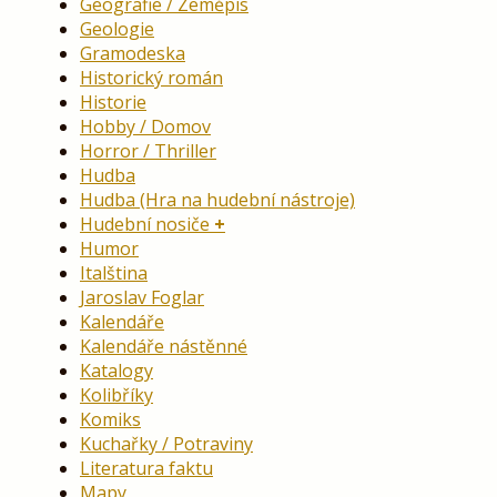
Geografie / Zeměpis
Geologie
Gramodeska
Historický román
Historie
Hobby / Domov
Horror / Thriller
Hudba
Hudba (Hra na hudební nástroje)
Hudební nosiče
Humor
Italština
Jaroslav Foglar
Kalendáře
Kalendáře nástěnné
Katalogy
Kolibříky
Komiks
Kuchařky / Potraviny
Literatura faktu
Mapy