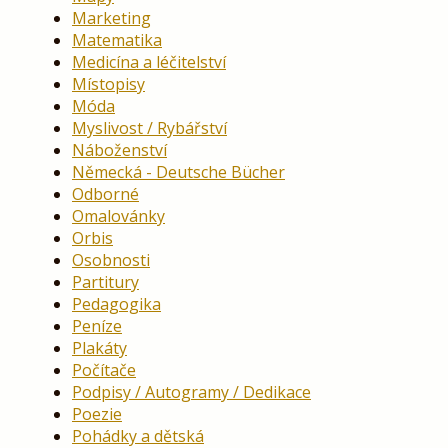
Marketing
Matematika
Medicína a léčitelství
Místopisy
Móda
Myslivost / Rybářství
Náboženství
Německá - Deutsche Bücher
Odborné
Omalovánky
Orbis
Osobnosti
Partitury
Pedagogika
Peníze
Plakáty
Počítače
Podpisy / Autogramy / Dedikace
Poezie
Pohádky a dětská