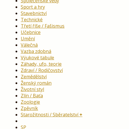
Společenské vědy
Sport a hry
Stavebnictví
Technické
Třetí říše / Fašismus
Učebnice
Umění
Válečná
Vazba zdobná
Výukové tabule
Záhady, ufo, teorie
Zdraví / Rodičovství
Zemědělství
Ženský román
Životní styl
Zlín / Baťa
Zoologie
Zpěvník
Starožitnosti / Sběratelství
SP