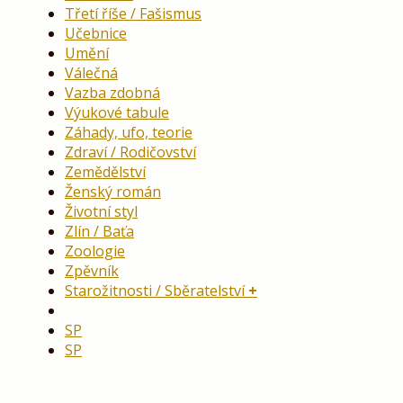
Třetí říše / Fašismus
Učebnice
Umění
Válečná
Vazba zdobná
Výukové tabule
Záhady, ufo, teorie
Zdraví / Rodičovství
Zemědělství
Ženský román
Životní styl
Zlín / Baťa
Zoologie
Zpěvník
Starožitnosti / Sběratelství
SP
SP