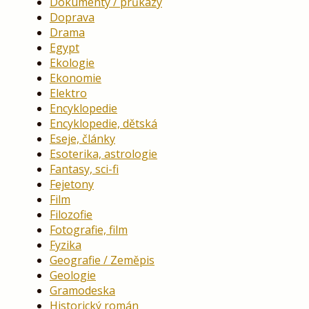
Dokumenty / průkazy
Doprava
Drama
Egypt
Ekologie
Ekonomie
Elektro
Encyklopedie
Encyklopedie, dětská
Eseje, články
Esoterika, astrologie
Fantasy, sci-fi
Fejetony
Film
Filozofie
Fotografie, film
Fyzika
Geografie / Zeměpis
Geologie
Gramodeska
Historický román