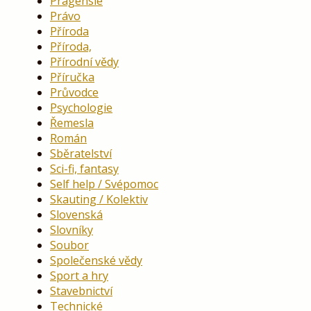
Pragensie
Právo
Příroda
Příroda,
Přírodní vědy
Příručka
Průvodce
Psychologie
Řemesla
Román
Sběratelství
Sci-fi, fantasy
Self help / Svépomoc
Skauting / Kolektiv
Slovenská
Slovníky
Soubor
Společenské vědy
Sport a hry
Stavebnictví
Technické