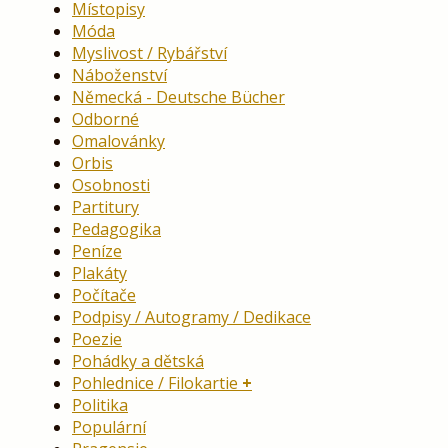
Místopisy
Móda
Myslivost / Rybářství
Náboženství
Německá - Deutsche Bücher
Odborné
Omalovánky
Orbis
Osobnosti
Partitury
Pedagogika
Peníze
Plakáty
Počítače
Podpisy / Autogramy / Dedikace
Poezie
Pohádky a dětská
Pohlednice / Filokartie
Politika
Populární