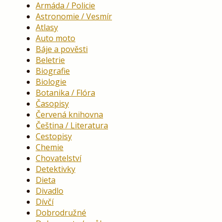
Armáda / Policie
Astronomie / Vesmír
Atlasy
Auto moto
Báje a pověsti
Beletrie
Biografie
Biologie
Botanika / Flóra
Časopisy
Červená knihovna
Čeština / Literatura
Cestopisy
Chemie
Chovatelství
Detektivky
Dieta
Divadlo
Dívčí
Dobrodružné