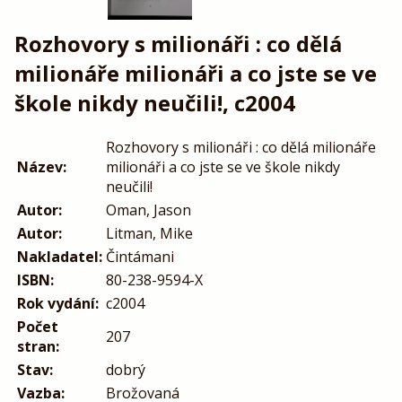
Rozhovory s milionáři : co dělá
milionáře milionáři a co jste se ve
škole nikdy neučili!, c2004
Rozhovory s milionáři : co dělá milionáře
Název:
milionáři a co jste se ve škole nikdy
neučili!
Autor:
Oman, Jason
Autor:
Litman, Mike
Nakladatel:
Čintámani
ISBN:
80-238-9594-X
Rok vydání:
c2004
Počet
207
stran:
Stav:
dobrý
Vazba:
Brožovaná