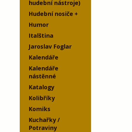
hudební nástroje)
Hudební nosiče
Humor
Italština
Jaroslav Foglar
Kalendáře
Kalendáře
nástěnné
Katalogy
Kolibříky
Komiks
Kuchařky /
Potraviny