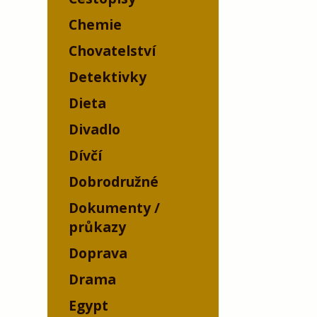
Chemie
Chovatelství
Detektivky
Dieta
Divadlo
Dívčí
Dobrodružné
Dokumenty /
průkazy
Doprava
Drama
Egypt