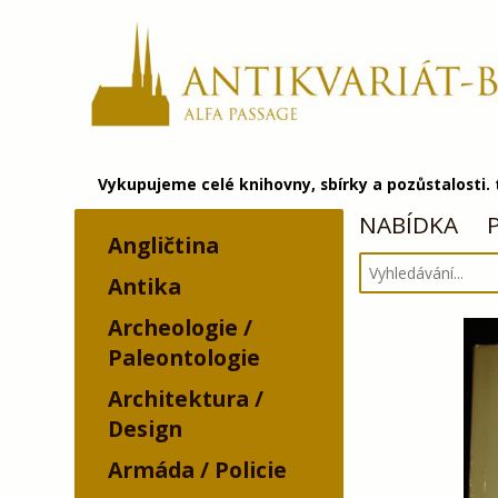
Vykupujeme celé knihovny, sbírky a pozůstalosti.
NABÍDKA
Angličtina
Antika
Archeologie /
Paleontologie
Architektura /
Design
Armáda / Policie