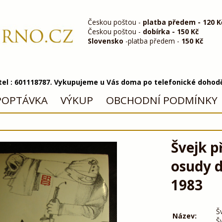
Českou poštou -
platba předem - 120 K
Českou poštou -
dobírka - 150 Kč
Slovensko
-platba předem -
150 Kč
 tel : 601118787. Vykupujeme u Vás doma po telefonické dohod
POPTÁVKA
VÝKUP
OBCHODNÍ PODMÍNKY
Švejk 
osudy d
1983
Š
Název:
Š