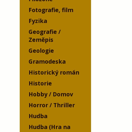
Fotografie, film
Fyzika
Geografie /
Zeměpis
Geologie
Gramodeska
Historický román
Historie
Hobby / Domov
Horror / Thriller
Hudba
Hudba (Hra na