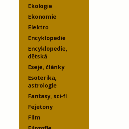
Ekologie
Ekonomie
Elektro
Encyklopedie
Encyklopedie,
dětská
Eseje, články
Esoterika,
astrologie
Fantasy, sci-fi
Fejetony
Film
Filozofie