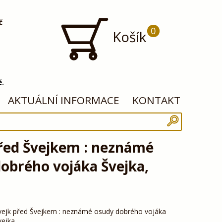
č
0
Košík
ě.
AKTUÁLNÍ INFORMACE
KONTAKT
před Švejkem : neznámé
obrého vojáka Švejka,
vejk před Švejkem : neznámé osudy dobrého vojáka
vejka