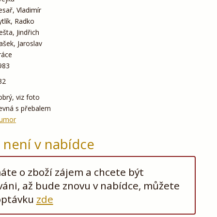
esař, Vladimír
ytlík, Radko
ešta, Jindřich
ašek, Jaroslav
ráce
983
32
obrý, viz foto
evná s přebalem
umor
ž není v nabídce
te o zboží zájem a chcete být
áni, až bude znovu v nabídce, můžete
optávku
zde