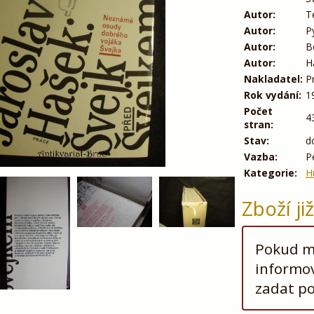
Autor:
T
Autor:
P
Autor:
B
Autor:
H
Nakladatel:
P
Rok vydání:
1
Počet
4
stran:
Stav:
d
Vazba:
P
Kategorie:
H
Zboží ji
Pokud má
informov
zadat p