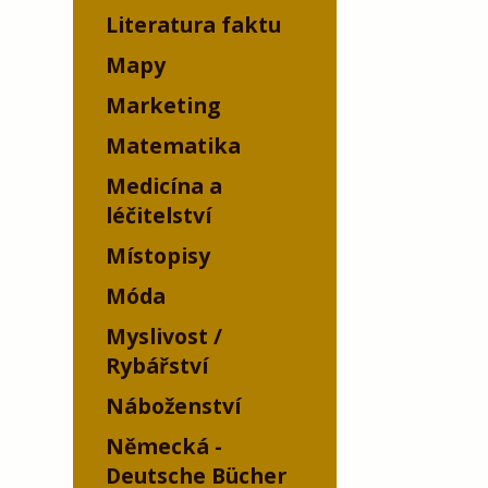
Literatura faktu
Mapy
Marketing
Matematika
Medicína a
léčitelství
Místopisy
Móda
Myslivost /
Rybářství
Náboženství
Německá -
Deutsche Bücher