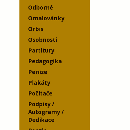
Odborné
Omalovánky
Orbis
Osobnosti
Partitury
Pedagogika
Peníze
Plakáty
Počítače
Podpisy /
Autogramy /
Dedikace