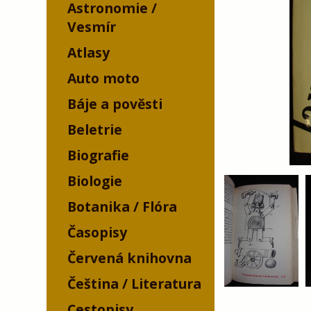
Astronomie /
Vesmír
Atlasy
Auto moto
Báje a pověsti
Beletrie
Biografie
Biologie
Botanika / Flóra
Časopisy
Červená knihovna
Čeština / Literatura
Cestopisy