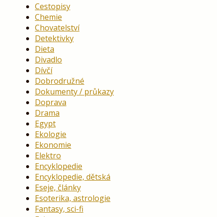
Cestopisy
Chemie
Chovatelství
Detektivky
Dieta
Divadlo
Dívčí
Dobrodružné
Dokumenty / průkazy
Doprava
Drama
Egypt
Ekologie
Ekonomie
Elektro
Encyklopedie
Encyklopedie, dětská
Eseje, články
Esoterika, astrologie
Fantasy, sci-fi