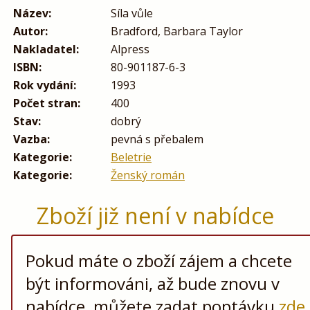
Název:
Síla vůle
Autor:
Bradford, Barbara Taylor
Nakladatel:
Alpress
ISBN:
80-901187-6-3
Rok vydání:
1993
Počet stran:
400
Stav:
dobrý
Vazba:
pevná s přebalem
Kategorie:
Beletrie
Kategorie:
Ženský román
Zboží již není v nabídce
Pokud máte o zboží zájem a chcete
být informováni, až bude znovu v
nabídce, můžete zadat poptávku
zde