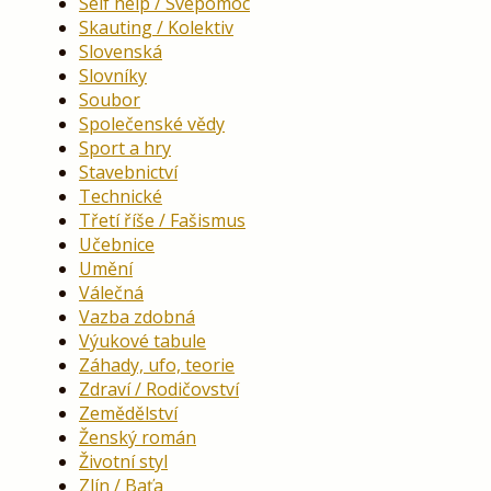
Self help / Svépomoc
Skauting / Kolektiv
Slovenská
Slovníky
Soubor
Společenské vědy
Sport a hry
Stavebnictví
Technické
Třetí říše / Fašismus
Učebnice
Umění
Válečná
Vazba zdobná
Výukové tabule
Záhady, ufo, teorie
Zdraví / Rodičovství
Zemědělství
Ženský román
Životní styl
Zlín / Baťa