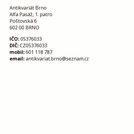
Antikvariát Brno
Alfa Pasáž, 1. patro
Poštovská 6
602 00 BRNO
IČO:
05376033
DIČ:
CZ05376033
mobil:
601 118 787
email:
antikvariat.brno@seznam.cz