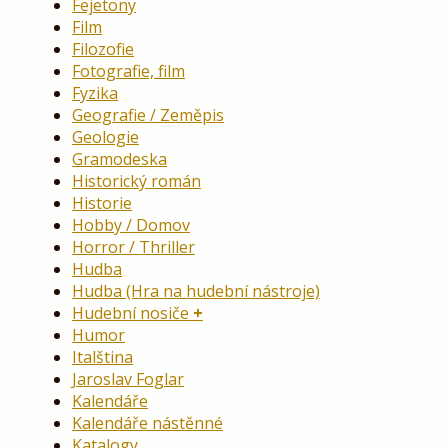
Fejetony
Film
Filozofie
Fotografie, film
Fyzika
Geografie / Zeměpis
Geologie
Gramodeska
Historický román
Historie
Hobby / Domov
Horror / Thriller
Hudba
Hudba (Hra na hudební nástroje)
Hudební nosiče
Humor
Italština
Jaroslav Foglar
Kalendáře
Kalendáře nástěnné
Katalogy