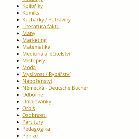
Kolibříky
Komiks
Kuchařky / Potraviny
Literatura faktu
Mapy
Marketing
Matematika
Medicína a léčitelství
Místopisy
Móda
Myslivost / Rybářství
Náboženství
Německá - Deutsche Bücher
Odborné
Omalovánky
Orbis
Osobnosti
Partitury
Pedagogika
Peníze