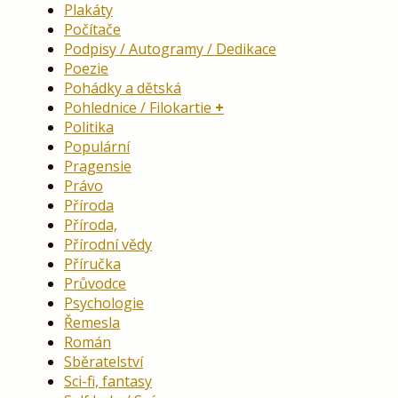
Plakáty
Počítače
Podpisy / Autogramy / Dedikace
Poezie
Pohádky a dětská
Pohlednice / Filokartie
Politika
Populární
Pragensie
Právo
Příroda
Příroda,
Přírodní vědy
Příručka
Průvodce
Psychologie
Řemesla
Román
Sběratelství
Sci-fi, fantasy