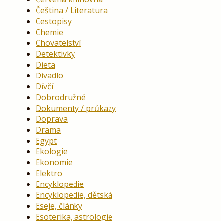
Čeština / Literatura
Cestopisy
Chemie
Chovatelství
Detektivky
Dieta
Divadlo
Dívčí
Dobrodružné
Dokumenty / průkazy
Doprava
Drama
Egypt
Ekologie
Ekonomie
Elektro
Encyklopedie
Encyklopedie, dětská
Eseje, články
Esoterika, astrologie