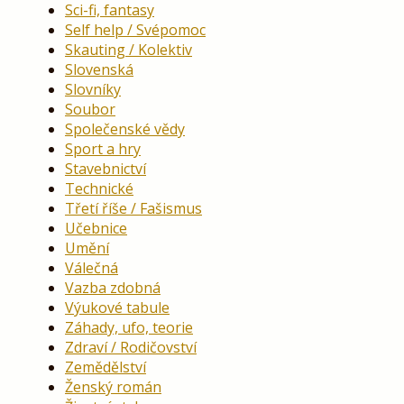
Sci-fi, fantasy
Self help / Svépomoc
Skauting / Kolektiv
Slovenská
Slovníky
Soubor
Společenské vědy
Sport a hry
Stavebnictví
Technické
Třetí říše / Fašismus
Učebnice
Umění
Válečná
Vazba zdobná
Výukové tabule
Záhady, ufo, teorie
Zdraví / Rodičovství
Zemědělství
Ženský román