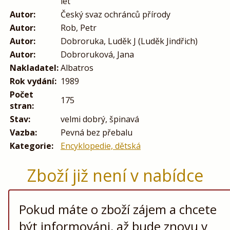
let
Autor:
Český svaz ochránců přírody
Autor:
Rob, Petr
Autor:
Dobroruka, Luděk J (Luděk Jindřich)
Autor:
Dobroruková, Jana
Nakladatel:
Albatros
Rok vydání:
1989
Počet
175
stran:
Stav:
velmi dobrý, špinavá
Vazba:
Pevná bez přebalu
Kategorie:
Encyklopedie, dětská
Zboží již není v nabídce
Pokud máte o zboží zájem a chcete
být informováni, až bude znovu v