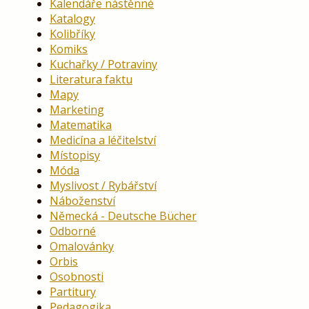
Kalendáře nástěnné
Katalogy
Kolibříky
Komiks
Kuchařky / Potraviny
Literatura faktu
Mapy
Marketing
Matematika
Medicína a léčitelství
Místopisy
Móda
Myslivost / Rybářství
Náboženství
Německá - Deutsche Bücher
Odborné
Omalovánky
Orbis
Osobnosti
Partitury
Pedagogika