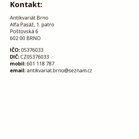
Kontakt:
Antikvariát Brno
Alfa Pasáž, 1. patro
Poštovská 6
602 00 BRNO
IČO:
05376033
DIČ:
CZ05376033
mobil:
601 118 787
email:
antikvariat.brno@seznam.cz