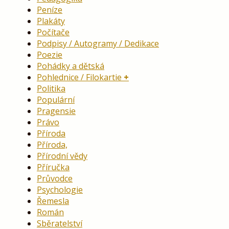
Peníze
Plakáty
Počítače
Podpisy / Autogramy / Dedikace
Poezie
Pohádky a dětská
Pohlednice / Filokartie
Politika
Populární
Pragensie
Právo
Příroda
Příroda,
Přírodní vědy
Příručka
Průvodce
Psychologie
Řemesla
Román
Sběratelství