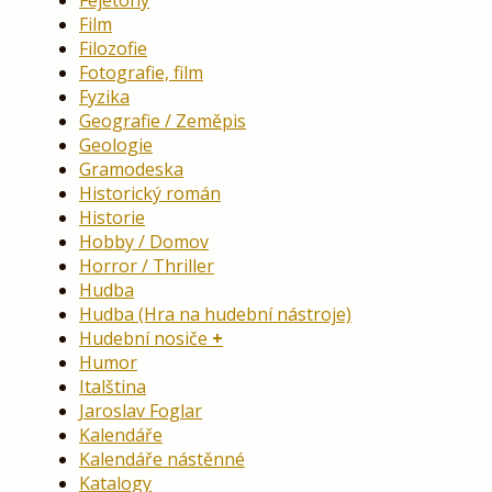
Film
Filozofie
Fotografie, film
Fyzika
Geografie / Zeměpis
Geologie
Gramodeska
Historický román
Historie
Hobby / Domov
Horror / Thriller
Hudba
Hudba (Hra na hudební nástroje)
Hudební nosiče
Humor
Italština
Jaroslav Foglar
Kalendáře
Kalendáře nástěnné
Katalogy