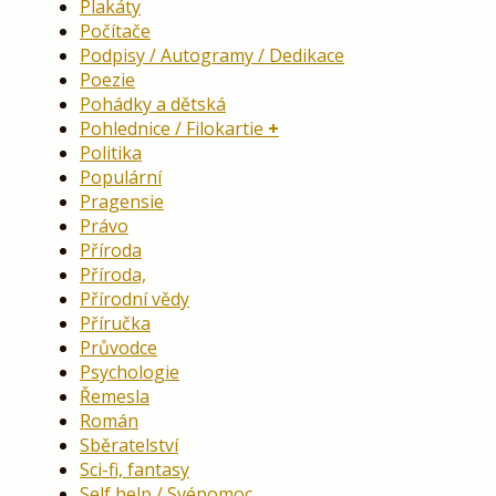
Plakáty
Počítače
Podpisy / Autogramy / Dedikace
Poezie
Pohádky a dětská
Pohlednice / Filokartie
Politika
Populární
Pragensie
Právo
Příroda
Příroda,
Přírodní vědy
Příručka
Průvodce
Psychologie
Řemesla
Román
Sběratelství
Sci-fi, fantasy
Self help / Svépomoc