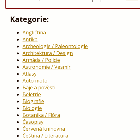
Kategorie:
Angličtina
Antika
Archeologie / Paleontologie
Architektura / Design
Armáda / Policie
Astronomie / Vesmír
Atlasy
Auto moto
Báje a pověsti
Beletrie
Biografie
Biologie
Botanika / Flóra
Časopisy
Červená knihovna
Čeština / Literatura