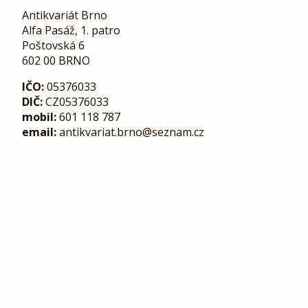
Antikvariát Brno
Alfa Pasáž, 1. patro
Poštovská 6
602 00 BRNO
IČO:
05376033
DIČ:
CZ05376033
mobil:
601 118 787
email:
antikvariat.brno@seznam.cz