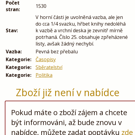
Počet
1530
stran:
V horní části je uvolněná vazba, ale jen
do cca 1/4 svazku, hřbet knihy nedoléhá
Stav:
k vazbě a vrchní deska je zevnitř mírně
potrhaná. Číslo 25. obsahuje zpřeházené
listy, avšak žádný nechybí.
Vazba:
Pevná bez přebalu
Kategorie:
Časopisy
Kategorie:
Sběratelství
Kategorie:
Politika
Zboží již není v nabídce
Pokud máte o zboží zájem a chcete
být informováni, až bude znovu v
nabídce, můžete zadat poptávku
zde