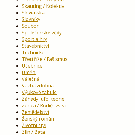
Skauting / Kolektiv
Slovenská
Slovníky
Soubor
Společenské vědy
Sport a hry
Stavebnictví
Technické
Třetí říše / Fašismus
Učebnice
Umění
Válečná
Vazba zdobná
Výukové tabule
Záhady, ufo, teorie
Zdraví / Rodičovství
Zemědělství
Ženský román
Životní styl
Zlín / Baťa