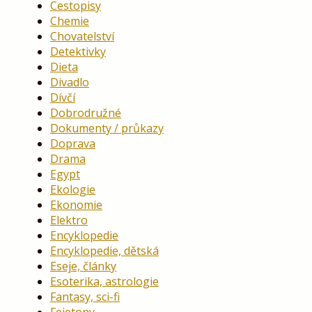
Cestopisy
Chemie
Chovatelství
Detektivky
Dieta
Divadlo
Dívčí
Dobrodružné
Dokumenty / průkazy
Doprava
Drama
Egypt
Ekologie
Ekonomie
Elektro
Encyklopedie
Encyklopedie, dětská
Eseje, články
Esoterika, astrologie
Fantasy, sci-fi
Fejetony