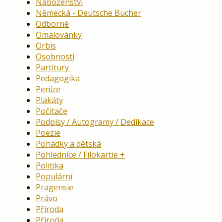
Náboženství
Německá - Deutsche Bücher
Odborné
Omalovánky
Orbis
Osobnosti
Partitury
Pedagogika
Peníze
Plakáty
Počítače
Podpisy / Autogramy / Dedikace
Poezie
Pohádky a dětská
Pohlednice / Filokartie
Politika
Populární
Pragensie
Právo
Příroda
Příroda,