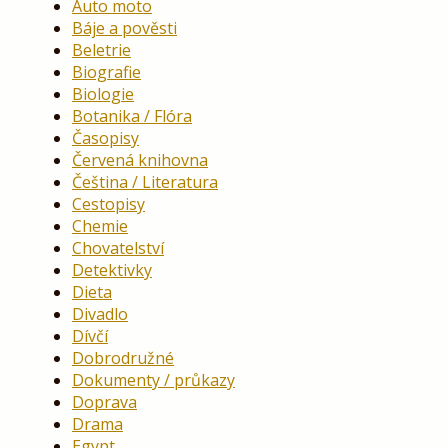
Auto moto
Báje a pověsti
Beletrie
Biografie
Biologie
Botanika / Flóra
Časopisy
Červená knihovna
Čeština / Literatura
Cestopisy
Chemie
Chovatelství
Detektivky
Dieta
Divadlo
Dívčí
Dobrodružné
Dokumenty / průkazy
Doprava
Drama
Egypt