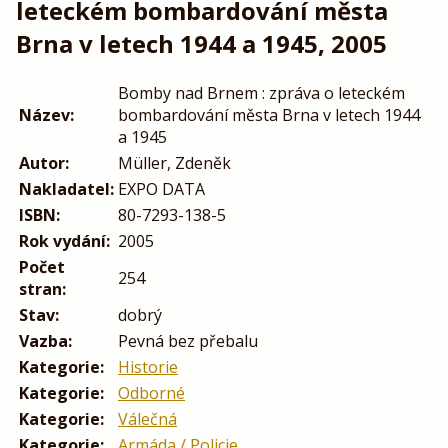
leteckém bombardování města
Brna v letech 1944 a 1945, 2005
Bomby nad Brnem : zpráva o leteckém
Název:
bombardování města Brna v letech 1944
a 1945
Autor:
Müller, Zdeněk
Nakladatel:
EXPO DATA
ISBN:
80-7293-138-5
Rok vydání:
2005
Počet
254
stran:
Stav:
dobrý
Vazba:
Pevná bez přebalu
Kategorie:
Historie
Kategorie:
Odborné
Kategorie:
Válečná
Kategorie:
Armáda / Policie