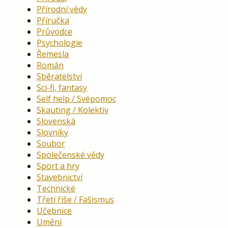
Přírodní vědy
Příručka
Průvodce
Psychologie
Řemesla
Román
Sběratelství
Sci-fi, fantasy
Self help / Svépomoc
Skauting / Kolektiv
Slovenská
Slovníky
Soubor
Společenské vědy
Sport a hry
Stavebnictví
Technické
Třetí říše / Fašismus
Učebnice
Umění