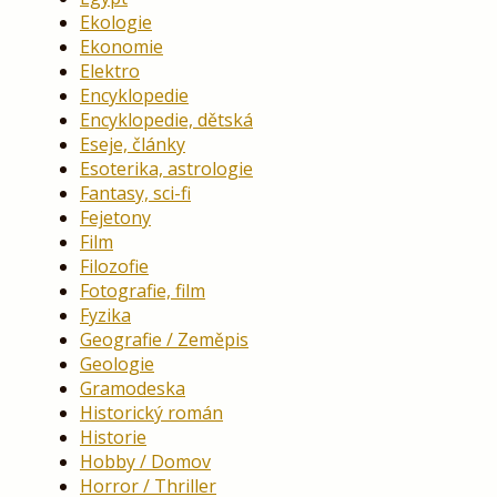
Ekologie
Ekonomie
Elektro
Encyklopedie
Encyklopedie, dětská
Eseje, články
Esoterika, astrologie
Fantasy, sci-fi
Fejetony
Film
Filozofie
Fotografie, film
Fyzika
Geografie / Zeměpis
Geologie
Gramodeska
Historický román
Historie
Hobby / Domov
Horror / Thriller