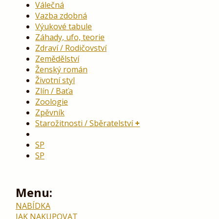
Válečná
Vazba zdobná
Výukové tabule
Záhady, ufo, teorie
Zdraví / Rodičovství
Zemědělství
Ženský román
Životní styl
Zlín / Baťa
Zoologie
Zpěvník
Starožitnosti / Sběratelství
SP
SP
Menu:
NABÍDKA
JAK NAKUPOVAT