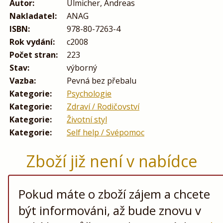
Autor:
Ulmicher, Andreas
Nakladatel:
ANAG
ISBN:
978-80-7263-4
Rok vydání:
c2008
Počet stran:
223
Stav:
výborný
Vazba:
Pevná bez přebalu
Kategorie:
Psychologie
Kategorie:
Zdraví / Rodičovství
Kategorie:
Životní styl
Kategorie:
Self help / Svépomoc
Zboží již není v nabídce
Pokud máte o zboží zájem a chcete
být informováni, až bude znovu v