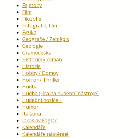
Fejetony
Film
Filozofie
Fotografie, film
Fyzika
Geografie / Zeměpis
Geologie
Gramodeska
Historický román
Historie
Hobby / Domov
Horror / Thriller
Hudba
Hudba (Hra na hudební nástroje)
Hudební nosiče
Humor
Italština
Jaroslav Foglar
Kalendáře
Kalendáře nástěnné