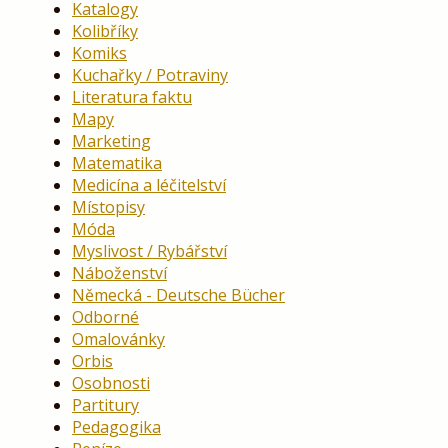
Katalogy
Kolibříky
Komiks
Kuchařky / Potraviny
Literatura faktu
Mapy
Marketing
Matematika
Medicína a léčitelství
Místopisy
Móda
Myslivost / Rybářství
Náboženství
Německá - Deutsche Bücher
Odborné
Omalovánky
Orbis
Osobnosti
Partitury
Pedagogika