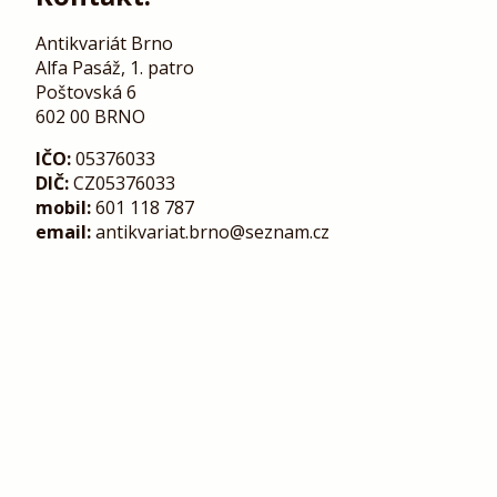
Antikvariát Brno
Alfa Pasáž, 1. patro
Poštovská 6
602 00 BRNO
IČO:
05376033
DIČ:
CZ05376033
mobil:
601 118 787
email:
antikvariat.brno@seznam.cz