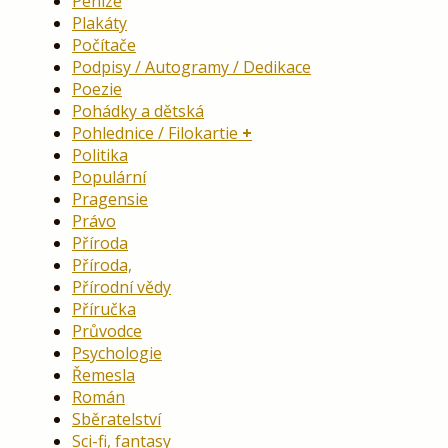
Peníze
Plakáty
Počítače
Podpisy / Autogramy / Dedikace
Poezie
Pohádky a dětská
Pohlednice / Filokartie
Politika
Populární
Pragensie
Právo
Příroda
Příroda,
Přírodní vědy
Příručka
Průvodce
Psychologie
Řemesla
Román
Sběratelství
Sci-fi, fantasy