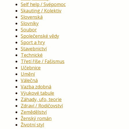
Self help / Svépomoc
Skauting / Kolektiv
Slovenská
Slovníky
Soubor
Společenské vědy
Sport a hry
Stavebnictví
Technické
Třetí říše / Fašismus
Učebnice
Umění
Válečná
Vazba zdobná
Výukové tabule
Záhady, ufo, teorie
Zdraví / Rodičovství
Zemědělství
Ženský román
Životní styl