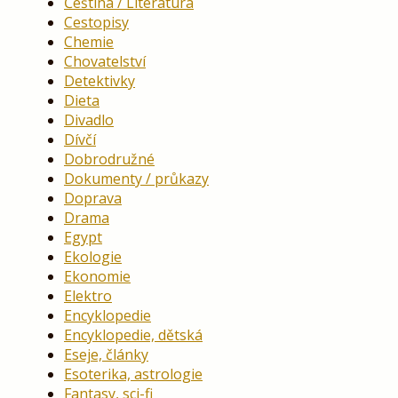
Čeština / Literatura
Cestopisy
Chemie
Chovatelství
Detektivky
Dieta
Divadlo
Dívčí
Dobrodružné
Dokumenty / průkazy
Doprava
Drama
Egypt
Ekologie
Ekonomie
Elektro
Encyklopedie
Encyklopedie, dětská
Eseje, články
Esoterika, astrologie
Fantasy, sci-fi