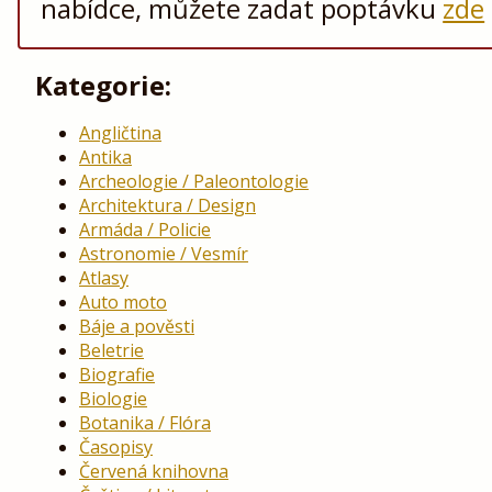
nabídce, můžete zadat poptávku
zde
Kategorie:
Angličtina
Antika
Archeologie / Paleontologie
Architektura / Design
Armáda / Policie
Astronomie / Vesmír
Atlasy
Auto moto
Báje a pověsti
Beletrie
Biografie
Biologie
Botanika / Flóra
Časopisy
Červená knihovna