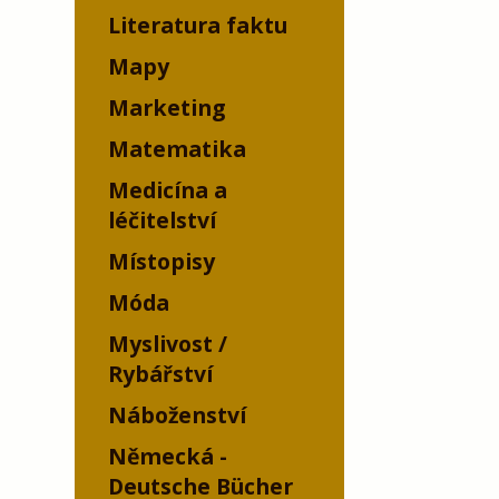
Literatura faktu
Mapy
Marketing
Matematika
Medicína a
léčitelství
Místopisy
Móda
Myslivost /
Rybářství
Náboženství
Německá -
Deutsche Bücher