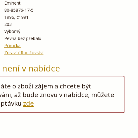
Eminent
80-85876-17-5
1996, c1991
203
Výborný
Pevná bez přebalu
Příručka
Zdraví / Rodičovství
ž není v nabídce
te o zboží zájem a chcete být
áni, až bude znovu v nabídce, můžete
optávku
zde