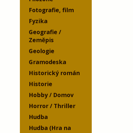
Fotografie, film
Fyzika
Geografie /
Zeměpis
Geologie
Gramodeska
Historický román
Historie
Hobby / Domov
Horror / Thriller
Hudba
Hudba (Hra na