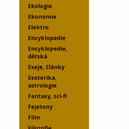
Ekologie
Ekonomie
Elektro
Encyklopedie
Encyklopedie,
dětská
Eseje, články
Esoterika,
astrologie
Fantasy, sci-fi
Fejetony
Film
Filozofie