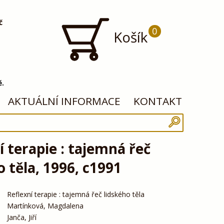
č
0
Košík
ě.
AKTUÁLNÍ INFORMACE
KONTAKT
í terapie : tajemná řeč
o těla, 1996, c1991
Reflexní terapie : tajemná řeč lidského těla
Martínková, Magdalena
Janča, Jiří