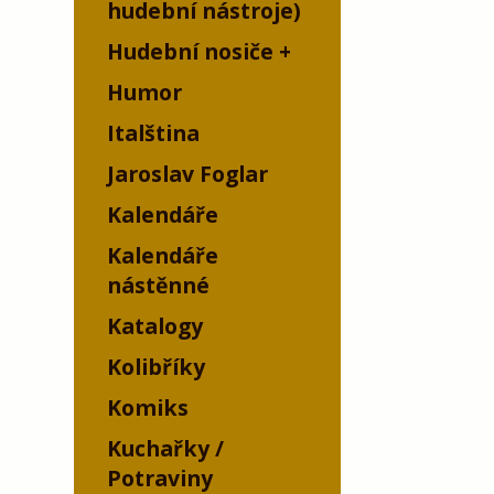
hudební nástroje)
Hudební nosiče
Humor
Italština
Jaroslav Foglar
Kalendáře
Kalendáře
nástěnné
Katalogy
Kolibříky
Komiks
Kuchařky /
Potraviny