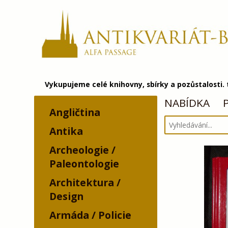
Vykupujeme celé knihovny, sbírky a pozůstalosti.
NABÍDKA
Angličtina
Antika
Archeologie /
Paleontologie
Architektura /
Design
Armáda / Policie