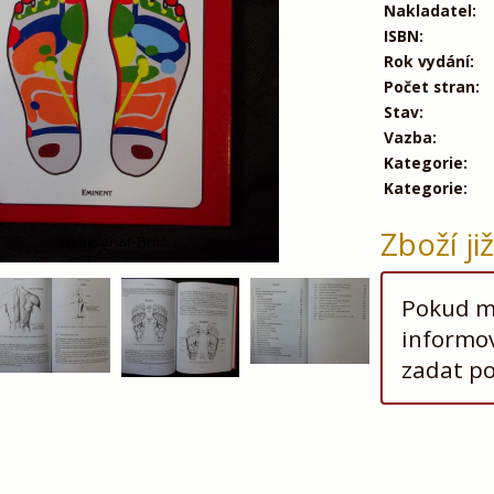
Nakladatel:
ISBN:
Rok vydání:
Počet stran:
Stav:
Vazba:
Kategorie:
Kategorie:
Zboží ji
Pokud má
informov
zadat p