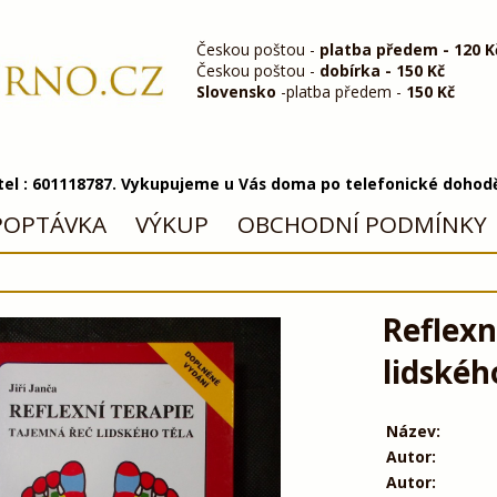
Českou poštou -
platba předem - 120 K
Českou poštou -
dobírka - 150 Kč
Slovensko
-platba předem -
150 Kč
 tel : 601118787. Vykupujeme u Vás doma po telefonické dohod
POPTÁVKA
VÝKUP
OBCHODNÍ PODMÍNKY
Reflexn
lidskéh
Název:
Autor:
Autor: