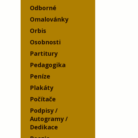
Odborné
Omalovánky
Orbis
Osobnosti
Partitury
Pedagogika
Peníze
Plakáty
Počítače
Podpisy /
Autogramy /
Dedikace