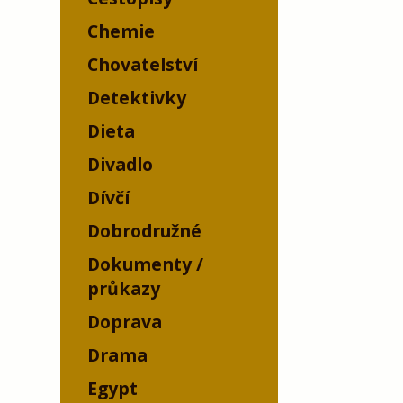
Chemie
Chovatelství
Detektivky
Dieta
Divadlo
Dívčí
Dobrodružné
Dokumenty /
průkazy
Doprava
Drama
Egypt