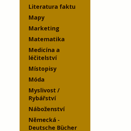
Literatura faktu
Mapy
Marketing
Matematika
Medicína a
léčitelství
Místopisy
Móda
Myslivost /
Rybářství
Náboženství
Německá -
Deutsche Bücher