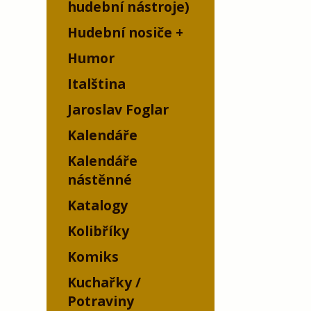
hudební nástroje)
Hudební nosiče
Humor
Italština
Jaroslav Foglar
Kalendáře
Kalendáře
nástěnné
Katalogy
Kolibříky
Komiks
Kuchařky /
Potraviny