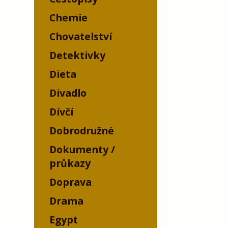
Chemie
Chovatelství
Detektivky
Dieta
Divadlo
Dívčí
Dobrodružné
Dokumenty /
průkazy
Doprava
Drama
Egypt