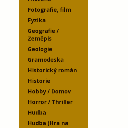
Fotografie, film
Fyzika
Geografie /
Zeměpis
Geologie
Gramodeska
Historický román
Historie
Hobby / Domov
Horror / Thriller
Hudba
Hudba (Hra na