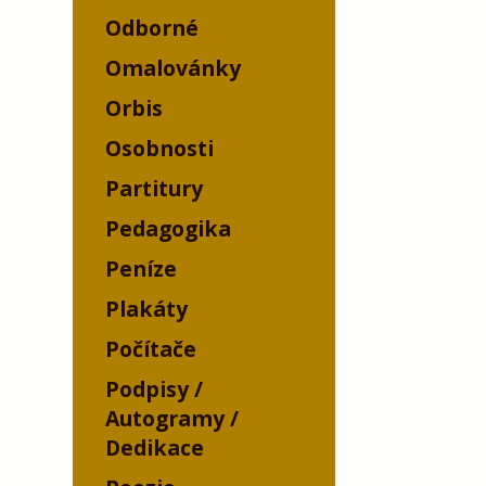
Odborné
Omalovánky
Orbis
Osobnosti
Partitury
Pedagogika
Peníze
Plakáty
Počítače
Podpisy /
Autogramy /
Dedikace