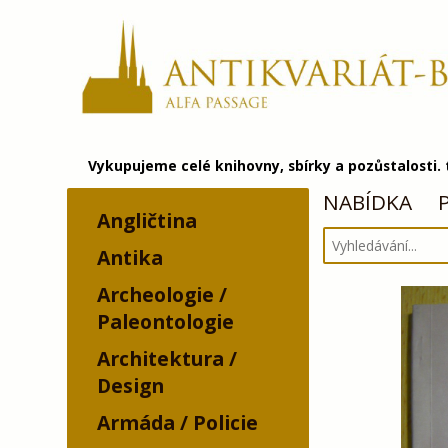
Vykupujeme celé knihovny, sbírky a pozůstalosti.
NABÍDKA
Angličtina
Antika
Archeologie /
Paleontologie
Architektura /
Design
Armáda / Policie