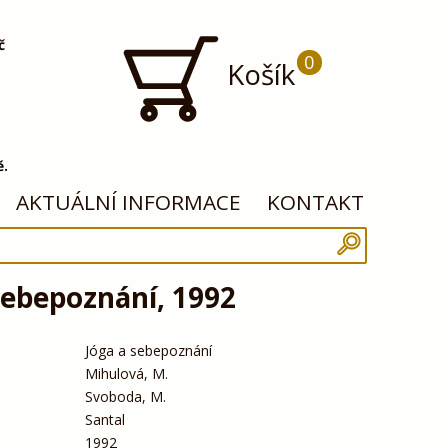
č
0
Košík
ě.
AKTUÁLNÍ INFORMACE
KONTAKT
sebepoznání, 1992
Jóga a sebepoznání
Mihulová, M.
Svoboda, M.
Santal
1992