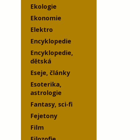
Ekologie
Ekonomie
Elektro
Encyklopedie
Encyklopedie,
dětská
Eseje, články
Esoterika,
astrologie
Fantasy, sci-fi
Fejetony
Film
Filozofie