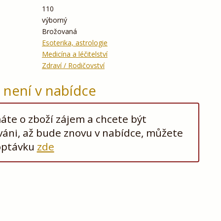
110
výborný
Brožovaná
Esoterika, astrologie
Medicína a léčitelství
Zdraví / Rodičovství
ž není v nabídce
te o zboží zájem a chcete být
áni, až bude znovu v nabídce, můžete
optávku
zde