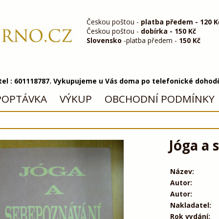
Českou poštou -
platba předem - 120 K
Českou poštou -
dobírka - 150 Kč
Slovensko
-platba předem -
150 Kč
 tel : 601118787. Vykupujeme u Vás doma po telefonické dohod
POPTÁVKA
VÝKUP
OBCHODNÍ PODMÍNKY
Jóga a 
Název:
Autor:
Autor:
Nakladatel:
Rok vydání: