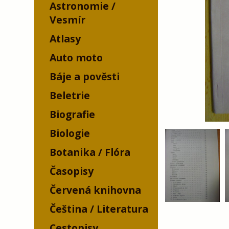
Astronomie /
Vesmír
Atlasy
Auto moto
Báje a pověsti
Beletrie
Biografie
Biologie
Botanika / Flóra
Časopisy
Červená knihovna
Čeština / Literatura
Cestopisy