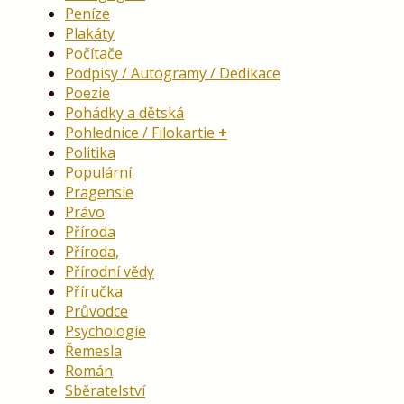
Peníze
Plakáty
Počítače
Podpisy / Autogramy / Dedikace
Poezie
Pohádky a dětská
Pohlednice / Filokartie
Politika
Populární
Pragensie
Právo
Příroda
Příroda,
Přírodní vědy
Příručka
Průvodce
Psychologie
Řemesla
Román
Sběratelství