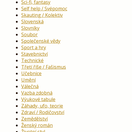
Sci-fi, fantasy
Self help / Svépomoc
Skauting / Kolektiv
Slovenská
Slovníky
Soubor
Společenské vědy
Sport a hry
Stavebnictví
Technické
Třetí říše / Fašismus
Učebnice
Umění
Válečná
Vazba zdobná
Výukové tabule
Záhady, ufo, teorie
Zdraví / Rodičovství
Zemědělství
Ženský román
Životní styl