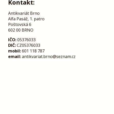
Kontakt:
Antikvariát Brno
Alfa Pasáž, 1. patro
Poštovská 6
602 00 BRNO
IČO:
05376033
DIČ:
CZ05376033
mobil:
601 118 787
email:
antikvariat.brno@seznam.cz