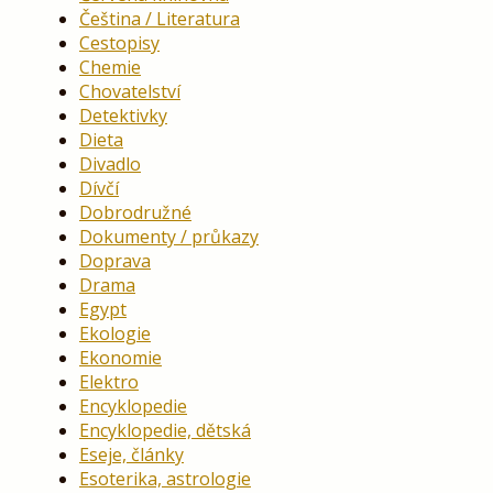
Čeština / Literatura
Cestopisy
Chemie
Chovatelství
Detektivky
Dieta
Divadlo
Dívčí
Dobrodružné
Dokumenty / průkazy
Doprava
Drama
Egypt
Ekologie
Ekonomie
Elektro
Encyklopedie
Encyklopedie, dětská
Eseje, články
Esoterika, astrologie