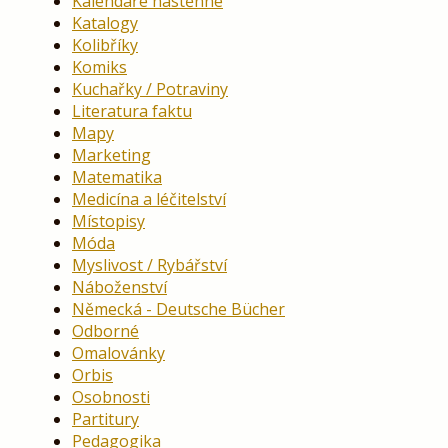
Kalendáře nástěnné
Katalogy
Kolibříky
Komiks
Kuchařky / Potraviny
Literatura faktu
Mapy
Marketing
Matematika
Medicína a léčitelství
Místopisy
Móda
Myslivost / Rybářství
Náboženství
Německá - Deutsche Bücher
Odborné
Omalovánky
Orbis
Osobnosti
Partitury
Pedagogika