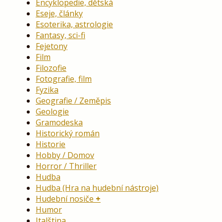
Encyklopedie, dětská
Eseje, články
Esoterika, astrologie
Fantasy, sci-fi
Fejetony
Film
Filozofie
Fotografie, film
Fyzika
Geografie / Zeměpis
Geologie
Gramodeska
Historický román
Historie
Hobby / Domov
Horror / Thriller
Hudba
Hudba (Hra na hudební nástroje)
Hudební nosiče
Humor
Italština