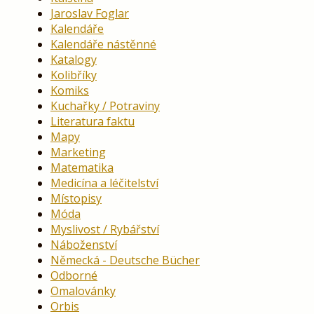
Jaroslav Foglar
Kalendáře
Kalendáře nástěnné
Katalogy
Kolibříky
Komiks
Kuchařky / Potraviny
Literatura faktu
Mapy
Marketing
Matematika
Medicína a léčitelství
Místopisy
Móda
Myslivost / Rybářství
Náboženství
Německá - Deutsche Bücher
Odborné
Omalovánky
Orbis