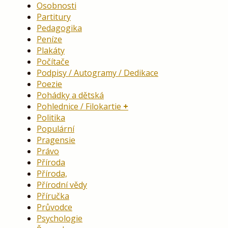
Osobnosti
Partitury
Pedagogika
Peníze
Plakáty
Počítače
Podpisy / Autogramy / Dedikace
Poezie
Pohádky a dětská
Pohlednice / Filokartie
Politika
Populární
Pragensie
Právo
Příroda
Příroda,
Přírodní vědy
Příručka
Průvodce
Psychologie