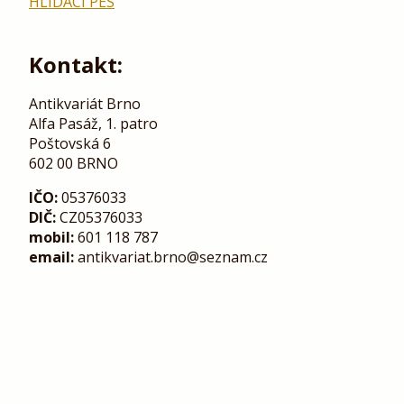
HLÍDACÍ PES
Kontakt:
Antikvariát Brno
Alfa Pasáž, 1. patro
Poštovská 6
602 00 BRNO
IČO:
05376033
DIČ:
CZ05376033
mobil:
601 118 787
email:
antikvariat.brno@seznam.cz