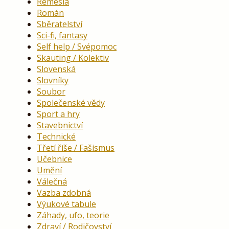
Řemesla
Román
Sběratelství
Sci-fi, fantasy
Self help / Svépomoc
Skauting / Kolektiv
Slovenská
Slovníky
Soubor
Společenské vědy
Sport a hry
Stavebnictví
Technické
Třetí říše / Fašismus
Učebnice
Umění
Válečná
Vazba zdobná
Výukové tabule
Záhady, ufo, teorie
Zdraví / Rodičovství