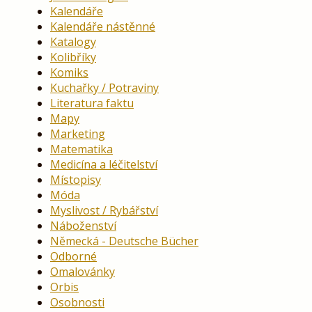
Kalendáře
Kalendáře nástěnné
Katalogy
Kolibříky
Komiks
Kuchařky / Potraviny
Literatura faktu
Mapy
Marketing
Matematika
Medicína a léčitelství
Místopisy
Móda
Myslivost / Rybářství
Náboženství
Německá - Deutsche Bücher
Odborné
Omalovánky
Orbis
Osobnosti