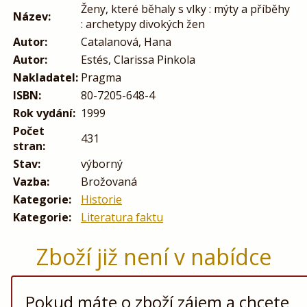
Ženy, které běhaly s vlky : mýty a příběhy
Název:
: archetypy divokých žen
Autor:
Catalanová, Hana
Autor:
Estés, Clarissa Pinkola
Nakladatel:
Pragma
ISBN:
80-7205-648-4
Rok vydání:
1999
Počet
431
stran:
Stav:
výborný
Vazba:
Brožovaná
Kategorie:
Historie
Kategorie:
Literatura faktu
Zboží již není v nabídce
Pokud máte o zboží zájem a chcete