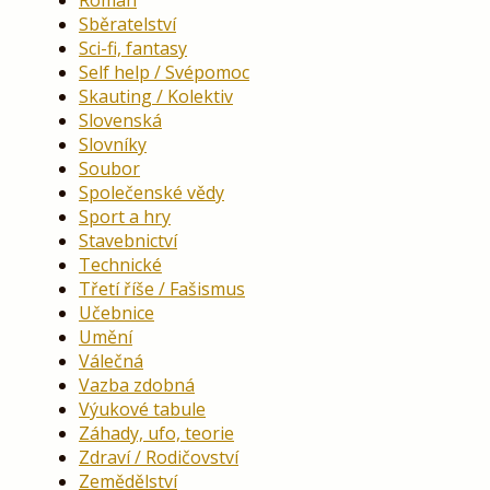
Sběratelství
Sci-fi, fantasy
Self help / Svépomoc
Skauting / Kolektiv
Slovenská
Slovníky
Soubor
Společenské vědy
Sport a hry
Stavebnictví
Technické
Třetí říše / Fašismus
Učebnice
Umění
Válečná
Vazba zdobná
Výukové tabule
Záhady, ufo, teorie
Zdraví / Rodičovství
Zemědělství