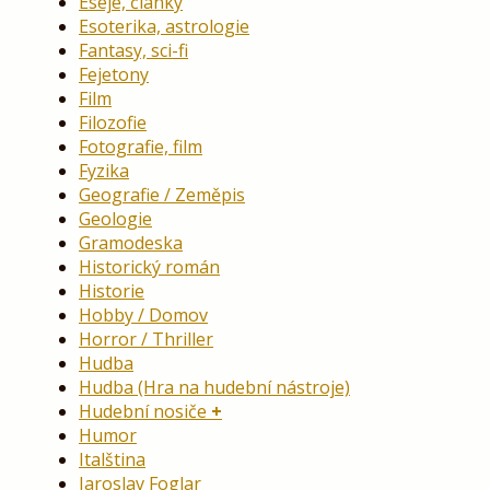
Eseje, články
Esoterika, astrologie
Fantasy, sci-fi
Fejetony
Film
Filozofie
Fotografie, film
Fyzika
Geografie / Zeměpis
Geologie
Gramodeska
Historický román
Historie
Hobby / Domov
Horror / Thriller
Hudba
Hudba (Hra na hudební nástroje)
Hudební nosiče
Humor
Italština
Jaroslav Foglar