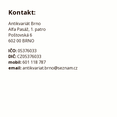
Kontakt:
Antikvariát Brno
Alfa Pasáž, 1. patro
Poštovská 6
602 00 BRNO
IČO:
05376033
DIČ:
CZ05376033
mobil:
601 118 787
email:
antikvariat.brno@seznam.cz