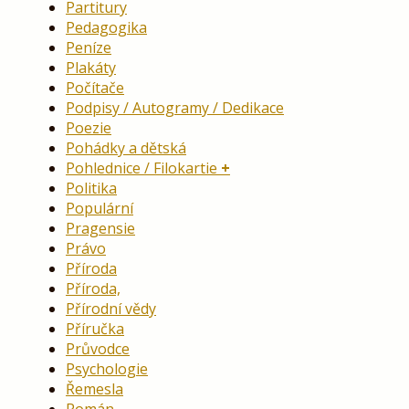
Partitury
Pedagogika
Peníze
Plakáty
Počítače
Podpisy / Autogramy / Dedikace
Poezie
Pohádky a dětská
Pohlednice / Filokartie
Politika
Populární
Pragensie
Právo
Příroda
Příroda,
Přírodní vědy
Příručka
Průvodce
Psychologie
Řemesla
Román