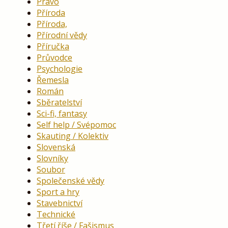
Právo
Příroda
Příroda,
Přírodní vědy
Příručka
Průvodce
Psychologie
Řemesla
Román
Sběratelství
Sci-fi, fantasy
Self help / Svépomoc
Skauting / Kolektiv
Slovenská
Slovníky
Soubor
Společenské vědy
Sport a hry
Stavebnictví
Technické
Třetí říše / Fašismus