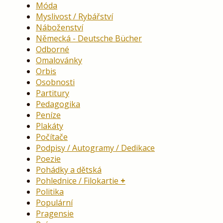
Móda
Myslivost / Rybářství
Náboženství
Německá - Deutsche Bücher
Odborné
Omalovánky
Orbis
Osobnosti
Partitury
Pedagogika
Peníze
Plakáty
Počítače
Podpisy / Autogramy / Dedikace
Poezie
Pohádky a dětská
Pohlednice / Filokartie
Politika
Populární
Pragensie