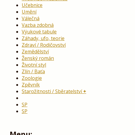
Učebnice
Umění
Válečná
Vazba zdobná
Výukové tabule
Záhady, ufo, teorie
Zdraví / Rodičovství
Zemědělství
Ženský román
Životní styl
Zlín / Baťa
Zoologie
Zpěvník
Starožitnosti / Sběratelství
SP
SP
Menu: