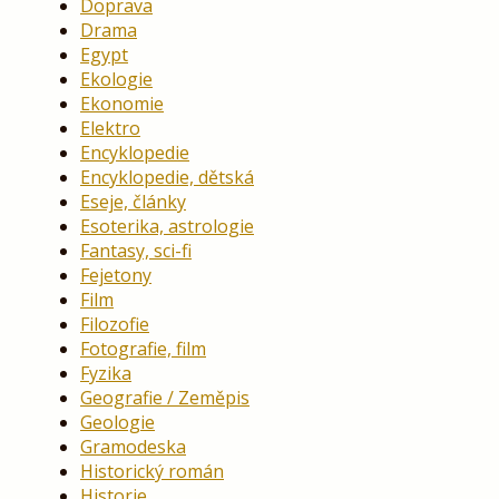
Doprava
Drama
Egypt
Ekologie
Ekonomie
Elektro
Encyklopedie
Encyklopedie, dětská
Eseje, články
Esoterika, astrologie
Fantasy, sci-fi
Fejetony
Film
Filozofie
Fotografie, film
Fyzika
Geografie / Zeměpis
Geologie
Gramodeska
Historický román
Historie