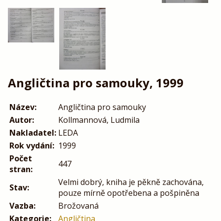
Angličtina pro samouky, 1999
Název:
Angličtina pro samouky
Autor:
Kollmannová, Ludmila
Nakladatel:
LEDA
Rok vydání:
1999
Počet
447
stran:
Velmi dobrý, kniha je pěkně zachována,
Stav:
pouze mírně opotřebena a pošpiněna
Vazba:
Brožovaná
Kategorie:
Angličtina