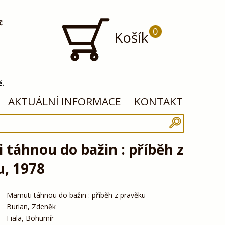
č
0
Košík
ě.
AKTUÁLNÍ INFORMACE
KONTAKT
táhnou do bažin : příběh z
u, 1978
Mamuti táhnou do bažin : příběh z pravěku
Burian, Zdeněk
Fiala, Bohumír