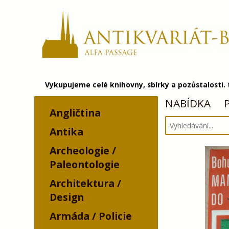
Vykupujeme celé knihovny, sbírky a pozůstalosti.
NABÍDKA
Angličtina
Antika
Archeologie /
Paleontologie
Architektura /
Design
Armáda / Policie