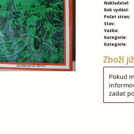
Nakladatel:
Rok vydání:
Počet stran:
Stav:
Vazba:
Kategorie:
Kategorie:
Zboží ji
Pokud má
informov
zadat p