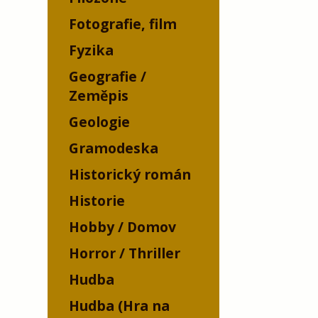
Fotografie, film
Fyzika
Geografie /
Zeměpis
Geologie
Gramodeska
Historický román
Historie
Hobby / Domov
Horror / Thriller
Hudba
Hudba (Hra na