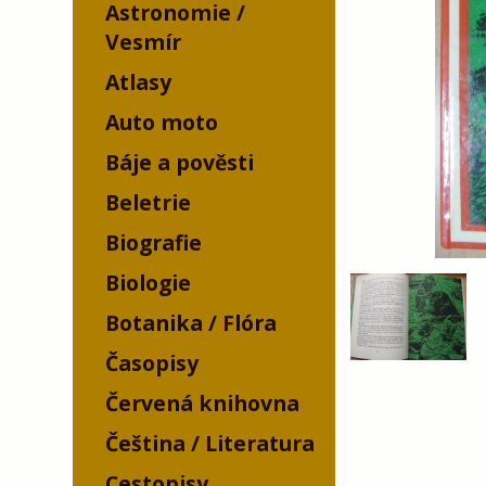
Astronomie /
Vesmír
Atlasy
Auto moto
Báje a pověsti
Beletrie
Biografie
Biologie
Botanika / Flóra
Časopisy
Červená knihovna
Čeština / Literatura
Cestopisy