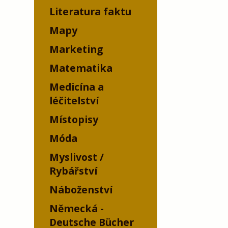
Literatura faktu
Mapy
Marketing
Matematika
Medicína a
léčitelství
Místopisy
Móda
Myslivost /
Rybářství
Náboženství
Německá -
Deutsche Bücher