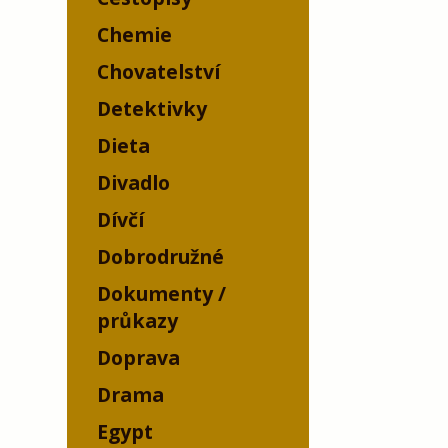
Chemie
Chovatelství
Detektivky
Dieta
Divadlo
Dívčí
Dobrodružné
Dokumenty /
průkazy
Doprava
Drama
Egypt