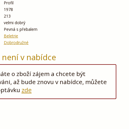
Profil
1978
213
velmi dobrý
Pevná s přebalem
Beletrie
Dobrodružné
ž není v nabídce
te o zboží zájem a chcete být
áni, až bude znovu v nabídce, můžete
optávku
zde