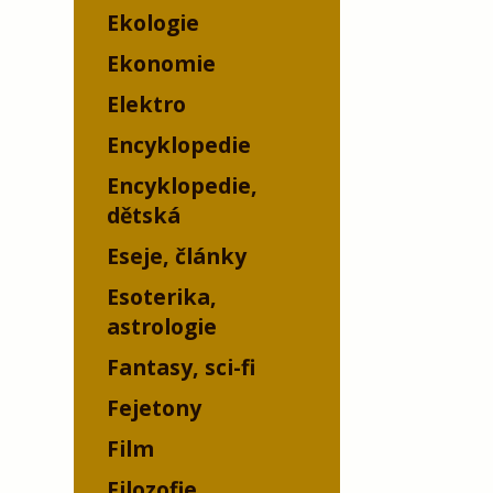
Ekologie
Ekonomie
Elektro
Encyklopedie
Encyklopedie,
dětská
Eseje, články
Esoterika,
astrologie
Fantasy, sci-fi
Fejetony
Film
Filozofie