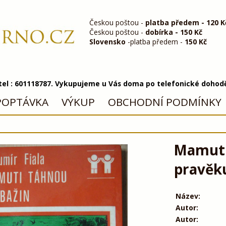
Českou poštou -
platba předem - 120 K
Českou poštou -
dobírka - 150 Kč
Slovensko
-platba předem -
150 Kč
 tel : 601118787. Vykupujeme u Vás doma po telefonické dohod
POPTÁVKA
VÝKUP
OBCHODNÍ PODMÍNKY
Mamuti 
pravěk
Název:
Autor:
Autor: