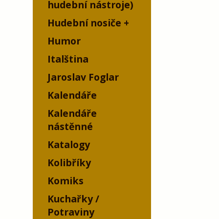
hudební nástroje)
Hudební nosiče
Humor
Italština
Jaroslav Foglar
Kalendáře
Kalendáře
nástěnné
Katalogy
Kolibříky
Komiks
Kuchařky /
Potraviny