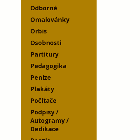
Odborné
Omalovánky
Orbis
Osobnosti
Partitury
Pedagogika
Peníze
Plakáty
Počítače
Podpisy /
Autogramy /
Dedikace