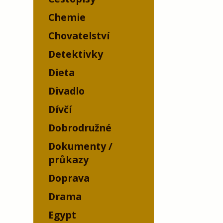
Chemie
Chovatelství
Detektivky
Dieta
Divadlo
Dívčí
Dobrodružné
Dokumenty /
průkazy
Doprava
Drama
Egypt