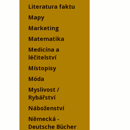
Literatura faktu
Mapy
Marketing
Matematika
Medicína a
léčitelství
Místopisy
Móda
Myslivost /
Rybářství
Náboženství
Německá -
Deutsche Bücher