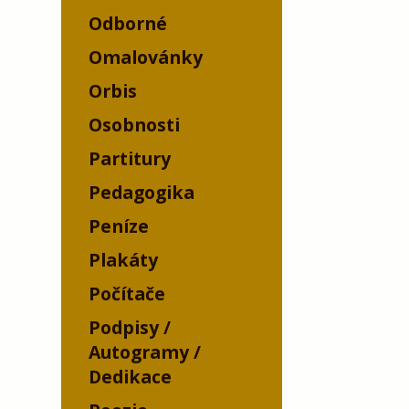
Odborné
Omalovánky
Orbis
Osobnosti
Partitury
Pedagogika
Peníze
Plakáty
Počítače
Podpisy /
Autogramy /
Dedikace