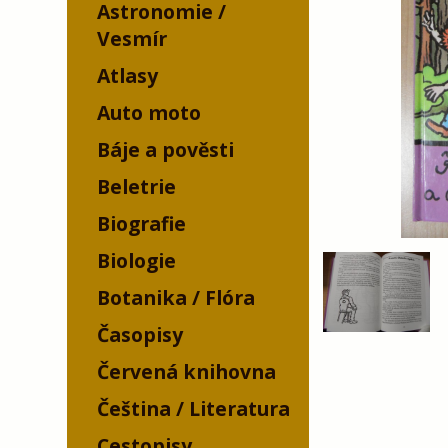
Astronomie /
Vesmír
Atlasy
Auto moto
Báje a pověsti
Beletrie
Biografie
Biologie
Botanika / Flóra
Časopisy
Červená knihovna
Čeština / Literatura
Cestopisy