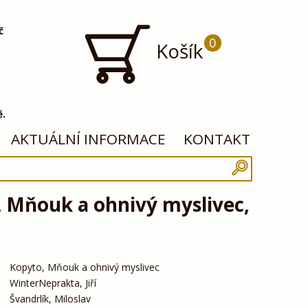
č
0
Košík
ě.
AKTUÁLNÍ INFORMACE
KONTAKT
 Mňouk a ohnivý myslivec,
Kopyto, Mňouk a ohnivý myslivec
WinterNeprakta, Jiří
Švandrlík, Miloslav