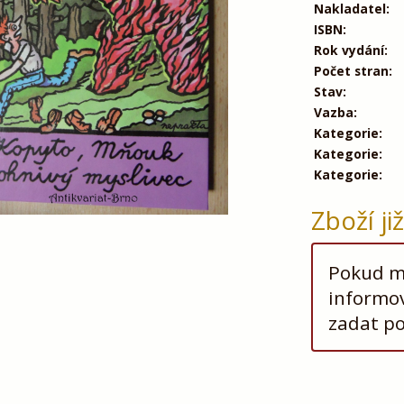
Nakladatel:
ISBN:
Rok vydání:
Počet stran:
Stav:
Vazba:
Kategorie:
Kategorie:
Kategorie:
Zboží ji
Pokud má
informov
zadat p