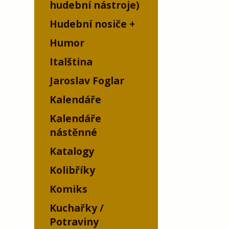
hudební nástroje)
Hudební nosiče
Humor
Italština
Jaroslav Foglar
Kalendáře
Kalendáře
nástěnné
Katalogy
Kolibříky
Komiks
Kuchařky /
Potraviny