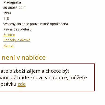
Madagaskar
80-86068-09-9
1998
118
Výborný, kniha je pouze mírně opotřebena
Pevná bez přebalu
Beletrie
Pohádky a dětská
Humor
ž není v nabídce
te o zboží zájem a chcete být
áni, až bude znovu v nabídce, můžete
optávku
zde