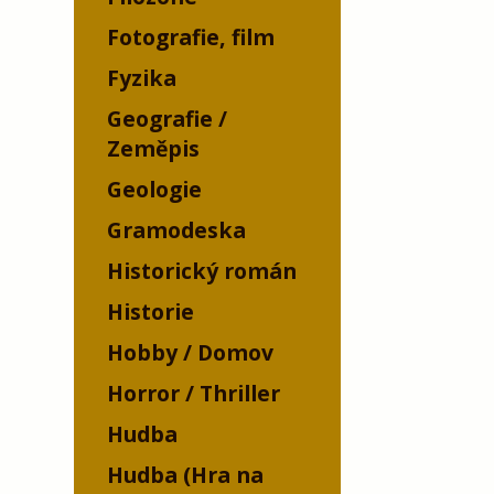
Fotografie, film
Fyzika
Geografie /
Zeměpis
Geologie
Gramodeska
Historický román
Historie
Hobby / Domov
Horror / Thriller
Hudba
Hudba (Hra na