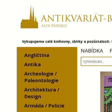
Vykupujeme celé knihovny, sbírky a pozůstalosti.
NABÍDKA
Angličtina
Antika
Archeologie /
Paleontologie
Architektura /
Design
Armáda / Policie