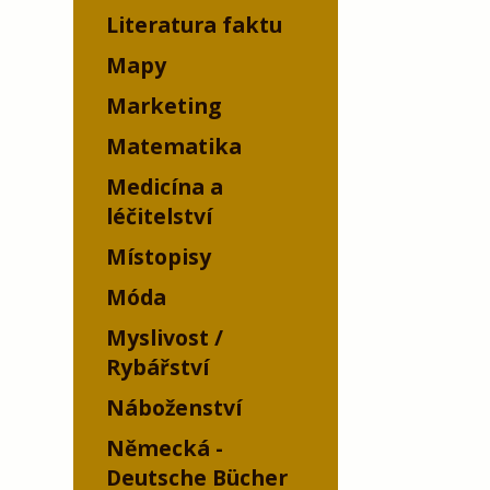
Literatura faktu
Mapy
Marketing
Matematika
Medicína a
léčitelství
Místopisy
Móda
Myslivost /
Rybářství
Náboženství
Německá -
Deutsche Bücher