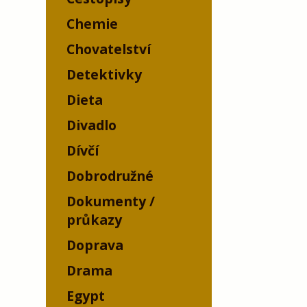
Chemie
Chovatelství
Detektivky
Dieta
Divadlo
Dívčí
Dobrodružné
Dokumenty /
průkazy
Doprava
Drama
Egypt