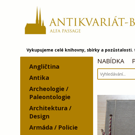
Vykupujeme celé knihovny, sbírky a pozůstalosti.
NABÍDKA
Angličtina
Antika
Archeologie /
Paleontologie
Architektura /
Design
Armáda / Policie