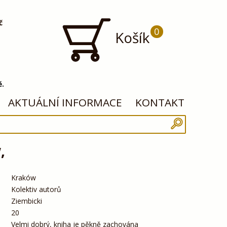
č
0
Košík
ě.
AKTUÁLNÍ INFORMACE
KONTAKT
,
Kraków
Kolektiv autorů
Ziembicki
20
Velmi dobrý, kniha je pěkně zachována