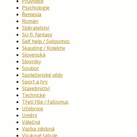
Průvodce
Psychologie
Řemesla
Román
Sběratelství
Sci-fi, fantasy
Self help / Svépomoc
Skauting / Kolektiv
Slovenská
Slovníky
Soubor
Společenské vědy
Sport a hry
Stavebnictví
Technické
Třetí říše / Fašismus
Učebnice
Umění
Válečná
Vazba zdobná
Výukové tabule