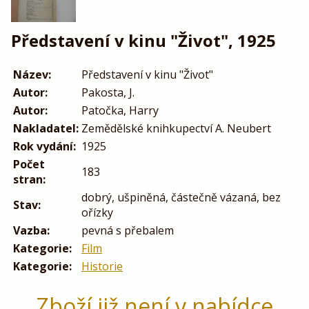
Představení v kinu "Život", 1925
Název:
Představení v kinu "Život"
Autor:
Pakosta, J.
Autor:
Patočka, Harry
Nakladatel:
Zemědělské knihkupectví A. Neubert
Rok vydání:
1925
Počet
183
stran:
dobrý, ušpiněná, částečně vázaná, bez
Stav:
ořízky
Vazba:
pevná s přebalem
Kategorie:
Film
Kategorie:
Historie
Zboží již není v nabídce