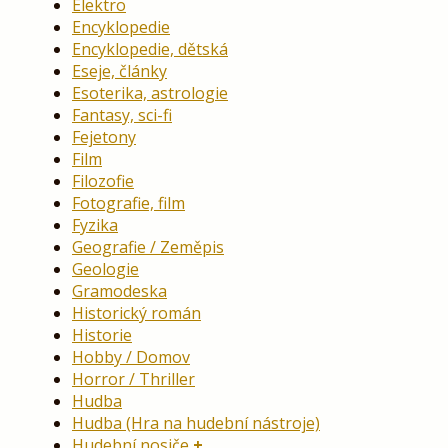
Elektro
Encyklopedie
Encyklopedie, dětská
Eseje, články
Esoterika, astrologie
Fantasy, sci-fi
Fejetony
Film
Filozofie
Fotografie, film
Fyzika
Geografie / Zeměpis
Geologie
Gramodeska
Historický román
Historie
Hobby / Domov
Horror / Thriller
Hudba
Hudba (Hra na hudební nástroje)
Hudební nosiče