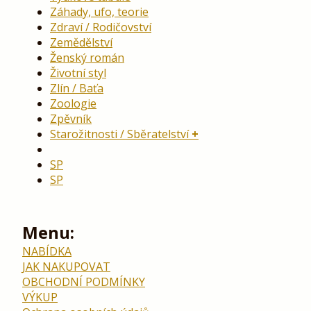
Záhady, ufo, teorie
Zdraví / Rodičovství
Zemědělství
Ženský román
Životní styl
Zlín / Baťa
Zoologie
Zpěvník
Starožitnosti / Sběratelství
SP
SP
Menu:
NABÍDKA
JAK NAKUPOVAT
OBCHODNÍ PODMÍNKY
VÝKUP