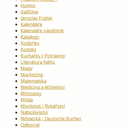
Humor
Italština
Jaroslav Foglar
Kalendáře
Kalendáře nástěnné
Katalogy
Kolibříky
Komiks
Kuchařky / Potraviny
Literatura faktu
Mapy
Marketing
Matematika
Medicína a léčitelství
Místopisy
Móda
Myslivost / Rybářství
Náboženství
Německá - Deutsche Bücher
Odborné