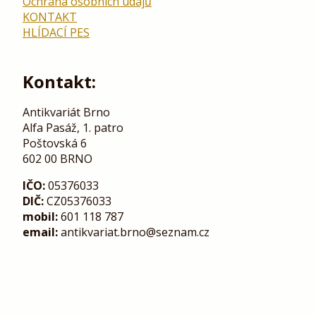
Ochrana osobních údajů
KONTAKT
HLÍDACÍ PES
Kontakt:
Antikvariát Brno
Alfa Pasáž, 1. patro
Poštovská 6
602 00 BRNO
IČO:
05376033
DIČ:
CZ05376033
mobil:
601 118 787
email:
antikvariat.brno@seznam.cz