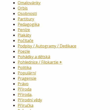
Omalovánky
Orbis
Osobnosti
Partitury
Pedagogika
Peníze
Plakáty
Počítače
Podpisy / Autogramy / Dedikace
Poezie
Pohádky a dětská
Pohlednice / Filokartie
Politika
Populární
Pragensie
Právo
Příroda
Příroda,
Přírodní vědy
Příručka