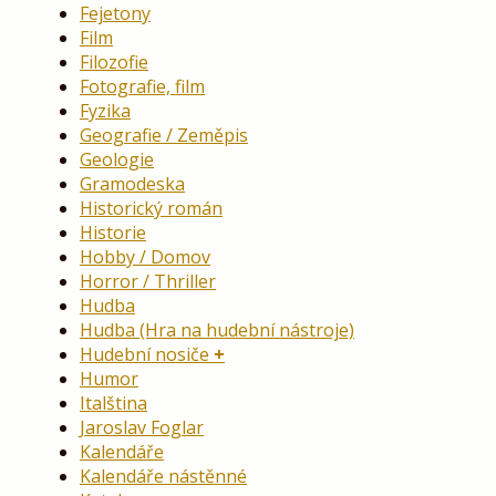
Fejetony
Film
Filozofie
Fotografie, film
Fyzika
Geografie / Zeměpis
Geologie
Gramodeska
Historický román
Historie
Hobby / Domov
Horror / Thriller
Hudba
Hudba (Hra na hudební nástroje)
Hudební nosiče
Humor
Italština
Jaroslav Foglar
Kalendáře
Kalendáře nástěnné