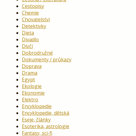
Cestopisy
Chemie
Chovatelství
Detektivky
Dieta
Divadlo
Dívčí
Dobrodružné
Dokumenty / průkazy
Doprava
Drama
Egypt
Ekologie
Ekonomie
Elektro
Encyklopedie
Encyklopedie, dětská
Eseje, články
Esoterika, astrologie
Fantasy, sci-fi