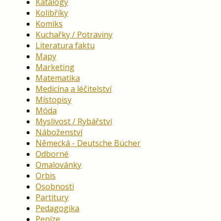
Katalogy
Kolibříky
Komiks
Kuchařky / Potraviny
Literatura faktu
Mapy
Marketing
Matematika
Medicína a léčitelství
Místopisy
Móda
Myslivost / Rybářství
Náboženství
Německá - Deutsche Bücher
Odborné
Omalovánky
Orbis
Osobnosti
Partitury
Pedagogika
Peníze