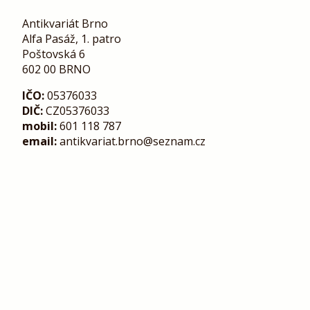
Antikvariát Brno
Alfa Pasáž, 1. patro
Poštovská 6
602 00 BRNO
IČO:
05376033
DIČ:
CZ05376033
mobil:
601 118 787
email:
antikvariat.brno@seznam.cz