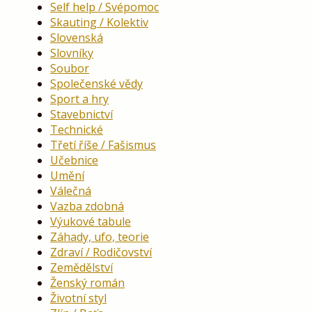
Self help / Svépomoc
Skauting / Kolektiv
Slovenská
Slovníky
Soubor
Společenské vědy
Sport a hry
Stavebnictví
Technické
Třetí říše / Fašismus
Učebnice
Umění
Válečná
Vazba zdobná
Výukové tabule
Záhady, ufo, teorie
Zdraví / Rodičovství
Zemědělství
Ženský román
Životní styl