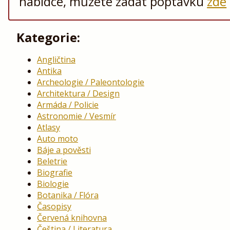
nabídce, můžete zadat poptávku
zde
Kategorie:
Angličtina
Antika
Archeologie / Paleontologie
Architektura / Design
Armáda / Policie
Astronomie / Vesmír
Atlasy
Auto moto
Báje a pověsti
Beletrie
Biografie
Biologie
Botanika / Flóra
Časopisy
Červená knihovna
Čeština / Literatura