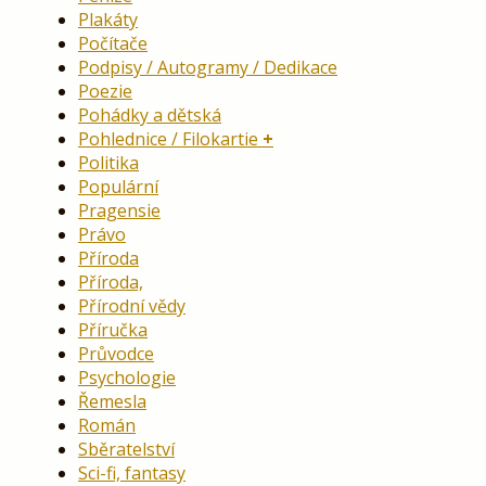
Plakáty
Počítače
Podpisy / Autogramy / Dedikace
Poezie
Pohádky a dětská
Pohlednice / Filokartie
Politika
Populární
Pragensie
Právo
Příroda
Příroda,
Přírodní vědy
Příručka
Průvodce
Psychologie
Řemesla
Román
Sběratelství
Sci-fi, fantasy