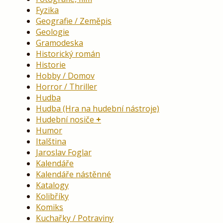
Fyzika
Geografie / Zeměpis
Geologie
Gramodeska
Historický román
Historie
Hobby / Domov
Horror / Thriller
Hudba
Hudba (Hra na hudební nástroje)
Hudební nosiče
Humor
Italština
Jaroslav Foglar
Kalendáře
Kalendáře nástěnné
Katalogy
Kolibříky
Komiks
Kuchařky / Potraviny