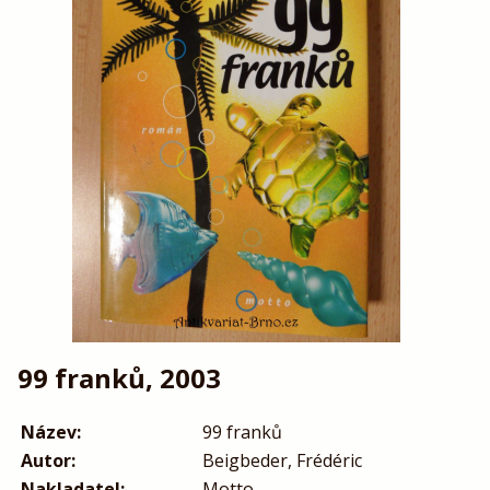
99 franků, 2003
Název:
99 franků
Autor:
Beigbeder, Frédéric
Nakladatel:
Motto