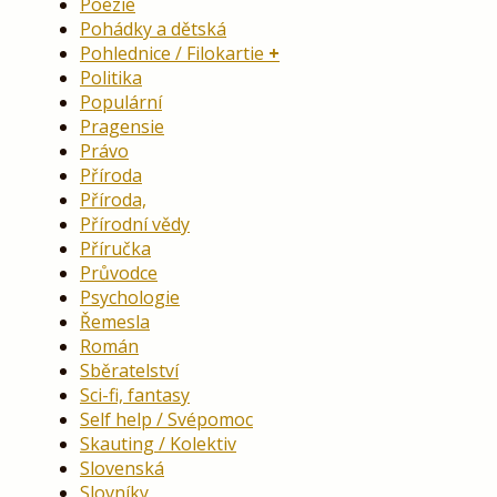
Poezie
Pohádky a dětská
Pohlednice / Filokartie
Politika
Populární
Pragensie
Právo
Příroda
Příroda,
Přírodní vědy
Příručka
Průvodce
Psychologie
Řemesla
Román
Sběratelství
Sci-fi, fantasy
Self help / Svépomoc
Skauting / Kolektiv
Slovenská
Slovníky