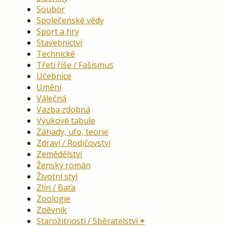
Soubor
Společenské vědy
Sport a hry
Stavebnictví
Technické
Třetí říše / Fašismus
Učebnice
Umění
Válečná
Vazba zdobná
Výukové tabule
Záhady, ufo, teorie
Zdraví / Rodičovství
Zemědělství
Ženský román
Životní styl
Zlín / Baťa
Zoologie
Zpěvník
Starožitnosti / Sběratelství