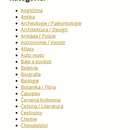
Angličtina
Antika
Archeologie / Paleontologie
Architektura / Design
Armáda / Policie
Astronomie / Vesmír
Atlasy
Auto moto
Báje a pověsti
Beletrie
Biografie
Biologie
Botanika / Flóra
Časopisy
Červená knihovna
Čeština / Literatura
Cestopisy
Chemie
Chovatelství