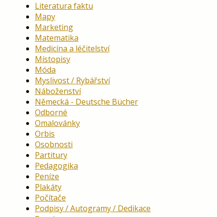
Literatura faktu
Mapy
Marketing
Matematika
Medicína a léčitelství
Místopisy
Móda
Myslivost / Rybářství
Náboženství
Německá - Deutsche Bücher
Odborné
Omalovánky
Orbis
Osobnosti
Partitury
Pedagogika
Peníze
Plakáty
Počítače
Podpisy / Autogramy / Dedikace