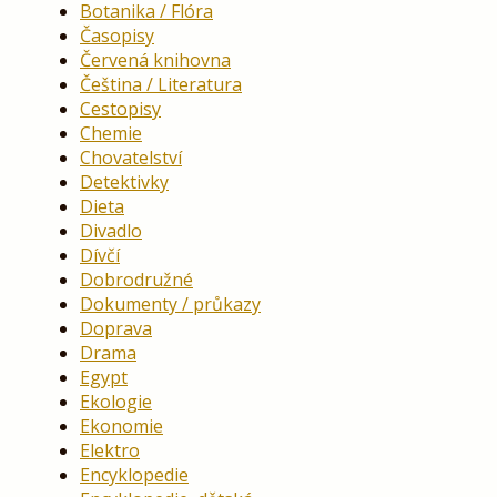
Botanika / Flóra
Časopisy
Červená knihovna
Čeština / Literatura
Cestopisy
Chemie
Chovatelství
Detektivky
Dieta
Divadlo
Dívčí
Dobrodružné
Dokumenty / průkazy
Doprava
Drama
Egypt
Ekologie
Ekonomie
Elektro
Encyklopedie