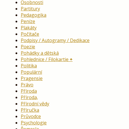
Osobnosti
Partitury
Pedagogika
Peníze
Plakáty
Počítače
Podpisy / Autogramy / Dedikace
Poezie
Pohádky a dětská
Pohlednice / Filokartie
Politika
Populární
Pragensie
Právo
Příroda
Příroda,
Přírodní vědy
Příručka
Průvodce
Psychologie