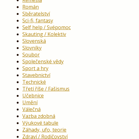
Řemesla
Román
Sběratelství
Sci-fi, fantasy
Self help / Svépomoc
Skauting / Kolektiv
Slovenská
Slovníky
Soubor
Společenské vědy
Sport a hry
Stavebnictví
Technické
Třetí říše / Fašismus
Učebnice
Umění
Válečná
Vazba zdobná
Výukové tabule
Záhady, ufo, teorie
Zdraví / Rodičovství