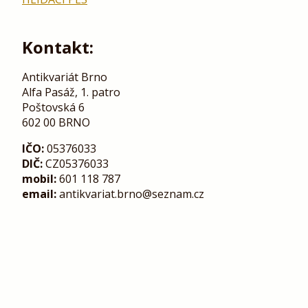
Kontakt:
Antikvariát Brno
Alfa Pasáž, 1. patro
Poštovská 6
602 00 BRNO
IČO:
05376033
DIČ:
CZ05376033
mobil:
601 118 787
email:
antikvariat.brno@seznam.cz