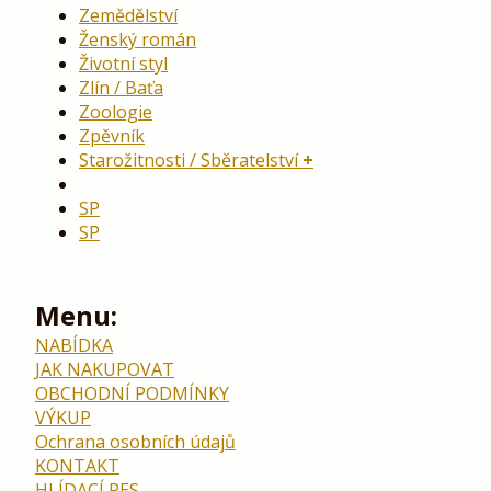
Zemědělství
Ženský román
Životní styl
Zlín / Baťa
Zoologie
Zpěvník
Starožitnosti / Sběratelství
SP
SP
Menu:
NABÍDKA
JAK NAKUPOVAT
OBCHODNÍ PODMÍNKY
VÝKUP
Ochrana osobních údajů
KONTAKT
HLÍDACÍ PES