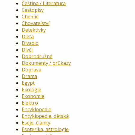
Čeština / Literatura
Cestopisy
Chemie
Chovatelství
Detektivky
Dieta
Divadlo
Dívčí
Dobrodružné
Dokumenty / průkazy
Doprava
Drama
Egypt
Ekologie
Ekonomie
Elektro
Encyklopedie
Encyklopedie, dětská
Eseje, články
Esoterika, astrologie