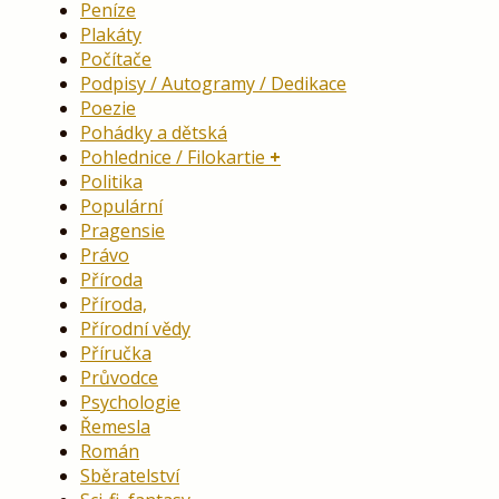
Peníze
Plakáty
Počítače
Podpisy / Autogramy / Dedikace
Poezie
Pohádky a dětská
Pohlednice / Filokartie
Politika
Populární
Pragensie
Právo
Příroda
Příroda,
Přírodní vědy
Příručka
Průvodce
Psychologie
Řemesla
Román
Sběratelství