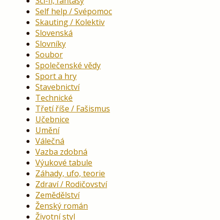
Sci-fi, fantasy
Self help / Svépomoc
Skauting / Kolektiv
Slovenská
Slovníky
Soubor
Společenské vědy
Sport a hry
Stavebnictví
Technické
Třetí říše / Fašismus
Učebnice
Umění
Válečná
Vazba zdobná
Výukové tabule
Záhady, ufo, teorie
Zdraví / Rodičovství
Zemědělství
Ženský román
Životní styl