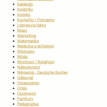
Katalogy
Kolibříky
Komiks
Kuchařky / Potraviny
Literatura faktu
Mapy
Marketing
Matematika
Medicína a léčitelství
Místopisy
Móda
Myslivost / Rybářství
Náboženství
Německá - Deutsche Bücher
Odborné
Omalovánky
Orbis
Osobnosti
Partitury
Pedagogika