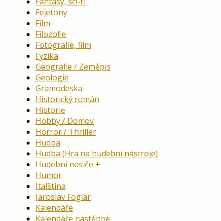
Fantasy, sci-fi
Fejetony
Film
Filozofie
Fotografie, film
Fyzika
Geografie / Zeměpis
Geologie
Gramodeska
Historický román
Historie
Hobby / Domov
Horror / Thriller
Hudba
Hudba (Hra na hudební nástroje)
Hudební nosiče
Humor
Italština
Jaroslav Foglar
Kalendáře
Kalendáře nástěnné