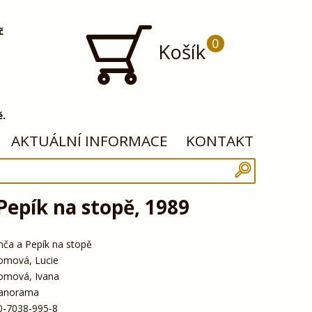
č
0
Košík
ě.
AKTUÁLNÍ INFORMACE
KONTAKT
Pepík na stopě, 1989
nča a Pepík na stopě
omová, Lucie
omová, Ivana
anorama
0-7038-995-8