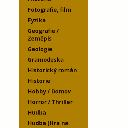
Fotografie, film
Fyzika
Geografie /
Zeměpis
Geologie
Gramodeska
Historický román
Historie
Hobby / Domov
Horror / Thriller
Hudba
Hudba (Hra na