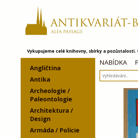
Vykupujeme celé knihovny, sbírky a pozůstalosti.
NABÍDKA
Angličtina
Antika
Archeologie /
Paleontologie
Architektura /
Design
Armáda / Policie