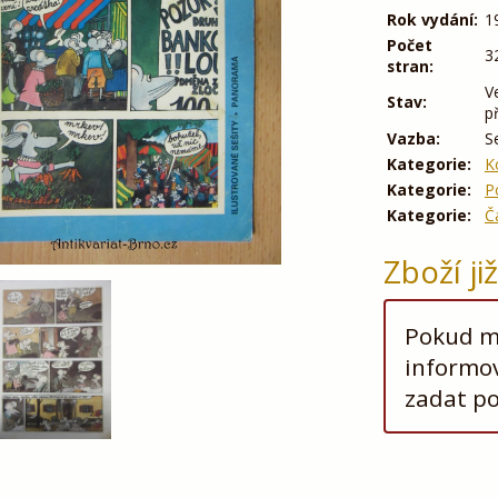
Rok vydání:
1
Počet
3
stran:
V
Stav:
p
Vazba:
S
Kategorie:
K
Kategorie:
P
Kategorie:
Č
Zboží ji
Pokud má
informov
zadat p