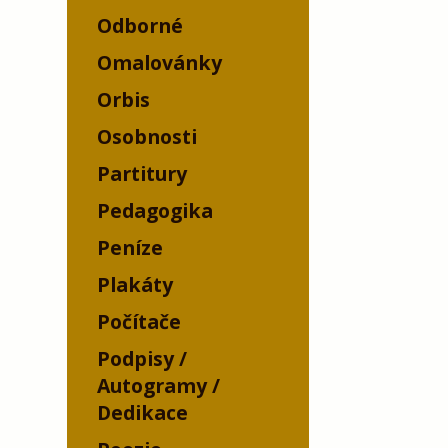
Odborné
Omalovánky
Orbis
Osobnosti
Partitury
Pedagogika
Peníze
Plakáty
Počítače
Podpisy /
Autogramy /
Dedikace