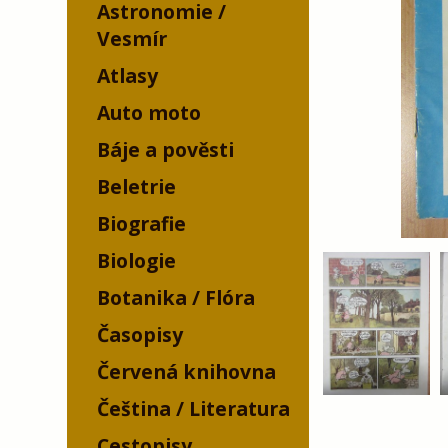
Astronomie /
Vesmír
Atlasy
Auto moto
Báje a pověsti
Beletrie
Biografie
Biologie
Botanika / Flóra
Časopisy
Červená knihovna
Čeština / Literatura
Cestopisy