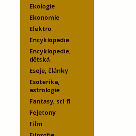
Ekologie
Ekonomie
Elektro
Encyklopedie
Encyklopedie,
dětská
Eseje, články
Esoterika,
astrologie
Fantasy, sci-fi
Fejetony
Film
Filozofie