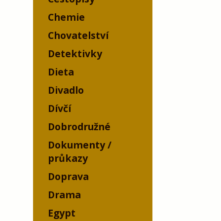
Chemie
Chovatelství
Detektivky
Dieta
Divadlo
Dívčí
Dobrodružné
Dokumenty /
průkazy
Doprava
Drama
Egypt