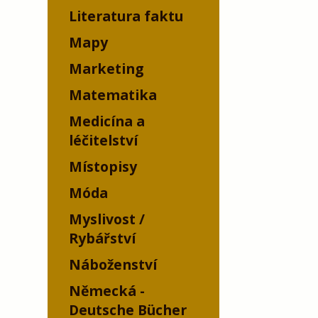
Literatura faktu
Mapy
Marketing
Matematika
Medicína a
léčitelství
Místopisy
Móda
Myslivost /
Rybářství
Náboženství
Německá -
Deutsche Bücher