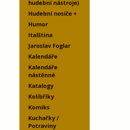
hudební nástroje)
Hudební nosiče
Humor
Italština
Jaroslav Foglar
Kalendáře
Kalendáře
nástěnné
Katalogy
Kolibříky
Komiks
Kuchařky /
Potraviny