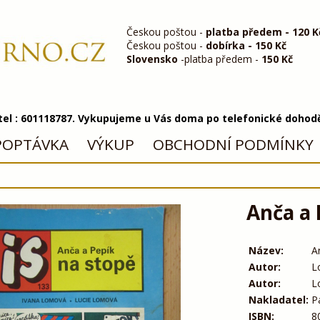
Českou poštou -
platba předem - 120 K
Českou poštou -
dobírka - 150 Kč
Slovensko
-platba předem -
150 Kč
 tel : 601118787. Vykupujeme u Vás doma po telefonické dohod
POPTÁVKA
VÝKUP
OBCHODNÍ PODMÍNKY
Anča a 
Název:
A
Autor:
L
Autor:
L
Nakladatel:
P
ISBN:
8