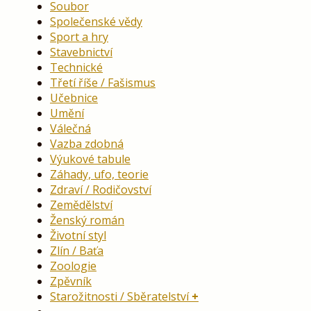
Soubor
Společenské vědy
Sport a hry
Stavebnictví
Technické
Třetí říše / Fašismus
Učebnice
Umění
Válečná
Vazba zdobná
Výukové tabule
Záhady, ufo, teorie
Zdraví / Rodičovství
Zemědělství
Ženský román
Životní styl
Zlín / Baťa
Zoologie
Zpěvník
Starožitnosti / Sběratelství