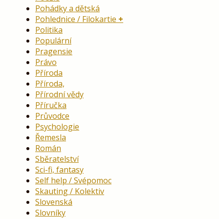
Pohádky a dětská
Pohlednice / Filokartie
Politika
Populární
Pragensie
Právo
Příroda
Příroda,
Přírodní vědy
Příručka
Průvodce
Psychologie
Řemesla
Román
Sběratelství
Sci-fi, fantasy
Self help / Svépomoc
Skauting / Kolektiv
Slovenská
Slovníky