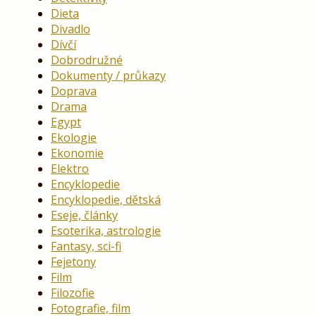
Dieta
Divadlo
Dívčí
Dobrodružné
Dokumenty / průkazy
Doprava
Drama
Egypt
Ekologie
Ekonomie
Elektro
Encyklopedie
Encyklopedie, dětská
Eseje, články
Esoterika, astrologie
Fantasy, sci-fi
Fejetony
Film
Filozofie
Fotografie, film