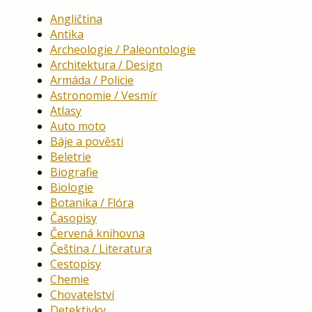
Angličtina
Antika
Archeologie / Paleontologie
Architektura / Design
Armáda / Policie
Astronomie / Vesmír
Atlasy
Auto moto
Báje a pověsti
Beletrie
Biografie
Biologie
Botanika / Flóra
Časopisy
Červená knihovna
Čeština / Literatura
Cestopisy
Chemie
Chovatelství
Detektivky