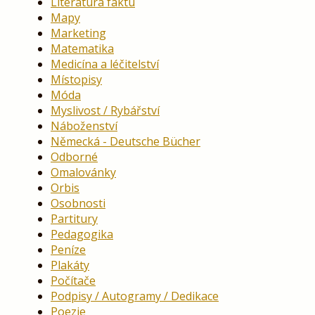
Literatura faktu
Mapy
Marketing
Matematika
Medicína a léčitelství
Místopisy
Móda
Myslivost / Rybářství
Náboženství
Německá - Deutsche Bücher
Odborné
Omalovánky
Orbis
Osobnosti
Partitury
Pedagogika
Peníze
Plakáty
Počítače
Podpisy / Autogramy / Dedikace
Poezie