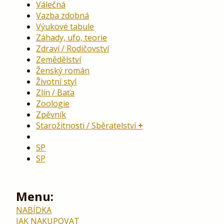
Válečná
Vazba zdobná
Výukové tabule
Záhady, ufo, teorie
Zdraví / Rodičovství
Zemědělství
Ženský román
Životní styl
Zlín / Baťa
Zoologie
Zpěvník
Starožitnosti / Sběratelství
SP
SP
Menu:
NABÍDKA
JAK NAKUPOVAT