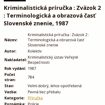
Kriminalistická príručka : Zväzok 2
: Terminologická a obrazová časť
Slovenské znenie, 1987
Kriminalistická príručka : Zväzok 2 :
Název:
Terminologická a obrazová časť
Slovenské znenie
Autor:
Kolektiv
Kriminalistický ústav Veřejné
Nakladatel:
Bezpečnosti
Rok vydání:
1987
Počet
784
stran:
Stav:
Velmi dobrý, lehce opotřebená
Vazba:
Pevná bez přebalu
Kategorie:
Příručka
Poznámka:
Policie