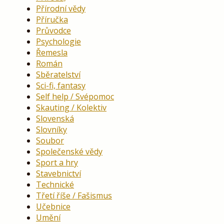
Přírodní vědy
Příručka
Průvodce
Psychologie
Řemesla
Román
Sběratelství
Sci-fi, fantasy
Self help / Svépomoc
Skauting / Kolektiv
Slovenská
Slovníky
Soubor
Společenské vědy
Sport a hry
Stavebnictví
Technické
Třetí říše / Fašismus
Učebnice
Umění