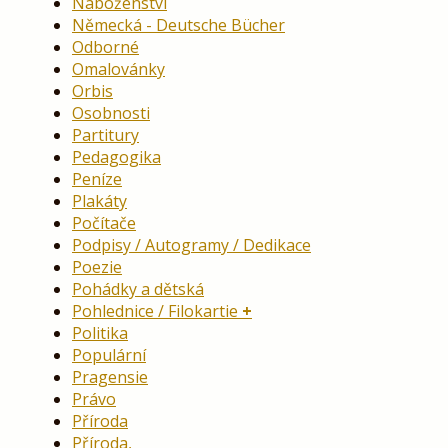
Náboženství
Německá - Deutsche Bücher
Odborné
Omalovánky
Orbis
Osobnosti
Partitury
Pedagogika
Peníze
Plakáty
Počítače
Podpisy / Autogramy / Dedikace
Poezie
Pohádky a dětská
Pohlednice / Filokartie
Politika
Populární
Pragensie
Právo
Příroda
Příroda,