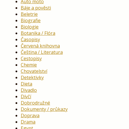
Auto moto
Báje a pověsti
Beletrie
Biografie
Biologie
Botanika / Flóra
Časopisy
Červená knihovna
Čeština / Literatura
Cestopisy
Chemie
Chovatelství
Detektivky
Dieta
Divadlo
Dívčí
Dobrodružné
Dokumenty / průkazy
Doprava
Drama
Egypt