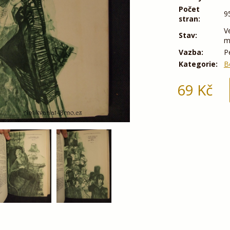
Počet
9
stran:
V
Stav:
m
Vazba:
P
Kategorie:
B
69
Kč