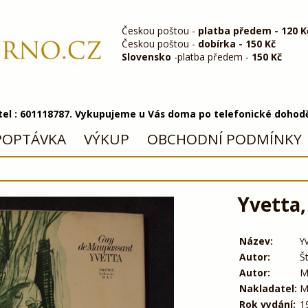
Českou poštou -
platba předem - 120 K
Českou poštou -
dobírka - 150 Kč
Slovensko
-platba předem -
150 Kč
 tel : 601118787. Vykupujeme u Vás doma po telefonické dohod
POPTÁVKA
VÝKUP
OBCHODNÍ PODMÍNKY
Yvetta,
Název:
Y
Autor:
Š
Autor:
M
Nakladatel:
M
Rok vydání:
1