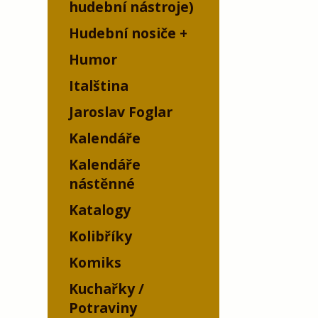
hudební nástroje)
Hudební nosiče
Humor
Italština
Jaroslav Foglar
Kalendáře
Kalendáře
nástěnné
Katalogy
Kolibříky
Komiks
Kuchařky /
Potraviny