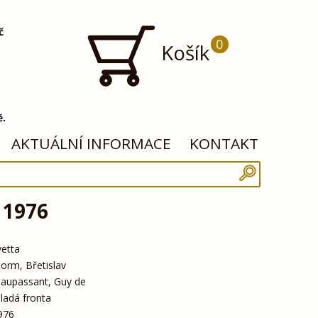
č
0
Košík
ě.
AKTUÁLNÍ INFORMACE
KONTAKT
 1976
vetta
torm, Břetislav
aupassant, Guy de
ladá fronta
976