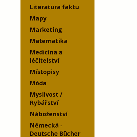
Literatura faktu
Mapy
Marketing
Matematika
Medicína a
léčitelství
Místopisy
Móda
Myslivost /
Rybářství
Náboženství
Německá -
Deutsche Bücher