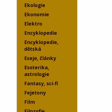
Ekologie
Ekonomie
Elektro
Encyklopedie
Encyklopedie,
dětská
Eseje, články
Esoterika,
astrologie
Fantasy, sci-fi
Fejetony
Film
Filozofie