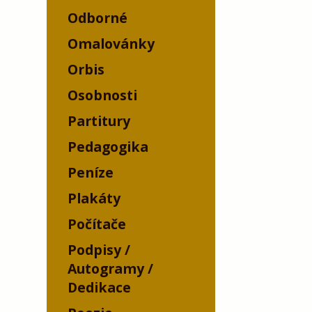
Odborné
Omalovánky
Orbis
Osobnosti
Partitury
Pedagogika
Peníze
Plakáty
Počítače
Podpisy /
Autogramy /
Dedikace