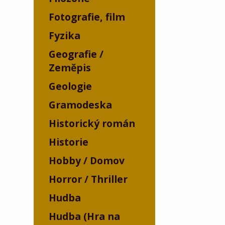
Fotografie, film
Fyzika
Geografie /
Zeměpis
Geologie
Gramodeska
Historický román
Historie
Hobby / Domov
Horror / Thriller
Hudba
Hudba (Hra na