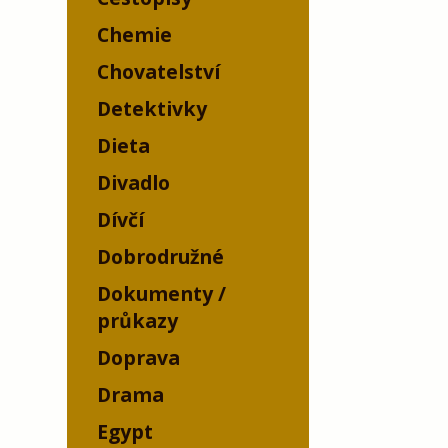
Chemie
Chovatelství
Detektivky
Dieta
Divadlo
Dívčí
Dobrodružné
Dokumenty /
průkazy
Doprava
Drama
Egypt