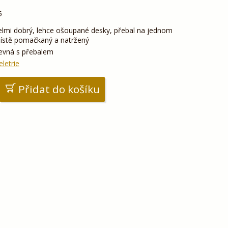
5
elmi dobrý, lehce ošoupané desky, přebal na jednom
ístě pomačkaný a natržený
evná s přebalem
eletrie
Přidat do košíku